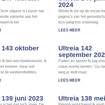
2024
s Deze uitgave is Louise van
Winter Ik zie op de social m
iende vakantie aan het
pagina’s van het genootscha
neem ik het
toch pelgrims onderweg
R
LEES MEER
a 143 oktober
Ultreia 142
september 20
Ik ben een boekenwurm. Ik
Paden en sporen Ik zag onla
veel boeken, maar ook
citaat voorbij komen: ´Ga ni
ral de weekendedities.
weg je leidt maar
R
LEES MEER
a 139 juni 2023
Ultreia 138 me
 is het dan toch zover. De
Pelgrim en/of toerist Ik von