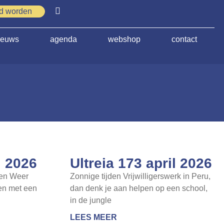
id worden
ieuws
agenda
webshop
contact
i 2026
Ultreia 173 april 2026
len Weer
Zonnige tijden Vrijwilligerswerk in Peru,
en met een
dan denk je aan helpen op een school,
in de jungle
LEES MEER