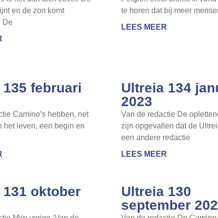
jnt en de zon komt
te horen dat bij meer mense
. De
LEES MEER
R
a 135 februari
Ultreia 134 jan
2023
ctie Camino’s hebben, net
Van de redactie De opletten
in het leven, een begin en
zijn opgevallen dat de Ultreia
een andere redactie
R
LEES MEER
a 131 oktober
Ultreia 130
september 20
tie Mijn vorige ‘Van de
Van de redactie De Camino 