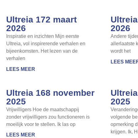
Ultreia 172 maart
Ultrei
2026
2026
Inspiratie en inzichten Mijn eerste
Andere tijd
Ultreia, vol inspirerende verhalen en
allerlaatste 
bijeenkomsten. Het lezen van de
wordt het
verhalen
LEES MEE
LEES MEER
Ultreia 168 november
Ultrei
2025
2025
Vrijwilligers Hoe de maatschappij
Veranderinge
zonder vrijwilligers zou functioneren is
volgende ber
moeilijk voor te stellen. Ik las op
opmerking die
krijgen. Ik, 
LEES MEER