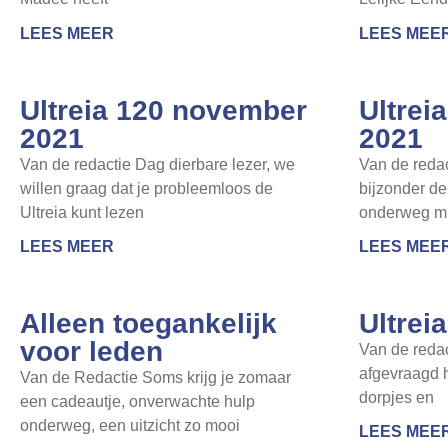
LEES MEER
LEES MEE
Ultreia 120 november
Ultrei
2021
2021
Van de redactie Dag dierbare lezer, we
Van de redac
willen graag dat je probleemloos de
bijzonder de
Ultreia kunt lezen
onderweg mis
LEES MEER
LEES MEE
Alleen toegankelijk
Ultrei
voor leden
Van de redac
afgevraagd 
Van de Redactie Soms krijg je zomaar
dorpjes en
een cadeautje, onverwachte hulp
onderweg, een uitzicht zo mooi
LEES MEE