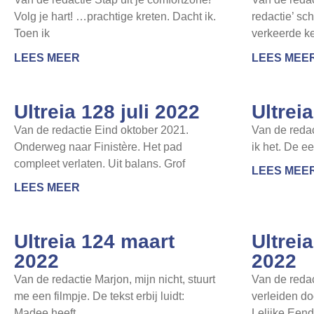
Volg je hart! …prachtige kreten. Dacht ik.
redactie’ sch
Toen ik
verkeerde k
LEES MEER
LEES MEE
Ultreia 128 juli 2022
Ultrei
Van de redactie Eind oktober 2021.
Van de reda
Onderweg naar Finistère. Het pad
ik het. De ee
compleet verlaten. Uit balans. Grof
LEES MEE
LEES MEER
Ultreia 124 maart
Ultrei
2022
2022
Van de redactie Marjon, mijn nicht, stuurt
Van de redac
me een filmpje. De tekst erbij luidt:
verleiden do
Madee heeft
Lelijke Eend.