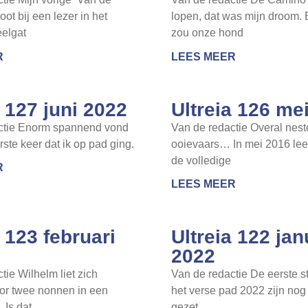
oot bij een lezer in het
lopen, dat was mijn droom. E
eelgat
zou onze hond
R
LEES MEER
a 127 juni 2022
Ultreia 126 me
ctie Enorm spannend vond
Van de redactie Overal nest
rste keer dat ik op pad ging.
ooievaars… In mei 2016 leek
de volledige
R
LEES MEER
a 123 februari
Ultreia 122 jan
2022
tie Wilhelm liet zich
Van de redactie De eerste 
or twee nonnen in een
het verse pad 2022 zijn nog
 Is dat
gezet