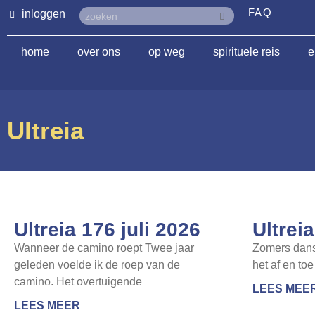
FAQ
inloggen
home
over ons
op weg
spirituele reis
e
Ultreia
Ultreia 176 juli 2026
Ultrei
Wanneer de camino roept Twee jaar
Zomers dans
geleden voelde ik de roep van de
het af en toe 
camino. Het overtuigende
LEES MEE
LEES MEER