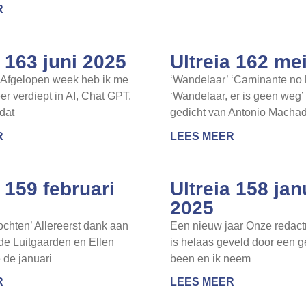
R
a 163 juni 2025
Ultreia 162 me
 Afgelopen week heb ik me
‘Wandelaar’ ‘Caminante no 
r verdiept in AI, Chat GPT.
‘Wandelaar, er is geen weg’
dat
gedicht van Antonio Macha
R
LEES MEER
a 159 februari
Ultreia 158 jan
2025
ochten’ Allereerst dank aan
Een nieuw jaar Onze redact
de Luitgaarden en Ellen
is helaas geveld door een 
 de januari
been en ik neem
R
LEES MEER