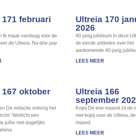
a 171 februari
Ultreia 170 jan
2026
en Ik maak vandaag voor de
40-jarig jubileum In deze Ul
keer de Ultreia. Na drie jaar
de eerste artikelen over het
aankomende 40-jarig jubile
R
LEES MEER
a 167 oktober
Ultreia 166
september 20
n De redactie ontving het
Kopij De ene maand zit de 
icht: ‘Wellicht een
met kopij voor de Ultreia, d
 jullie niet dagelijks
maand
Helena
LEES MEER