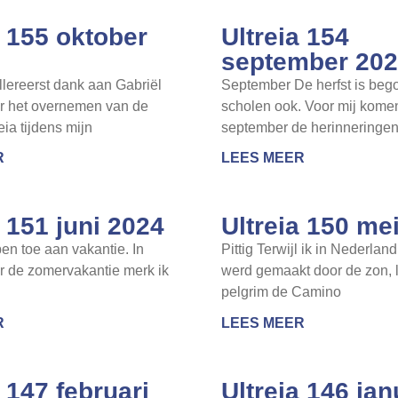
a 155 oktober
Ultreia 154
september 20
lereerst dank aan Gabriël
September De herfst is beg
or het overnemen van de
scholen ook. Voor mij komen
eia tijdens mijn
september de herinneringe
R
LEES MEER
a 151 juni 2024
Ultreia 150 me
ben toe aan vakantie. In
Pittig Terwijl ik in Nederlan
r de zomervakantie merk ik
werd gemaakt door de zon, l
pelgrim de Camino
R
LEES MEER
a 147 februari
Ultreia 146 jan