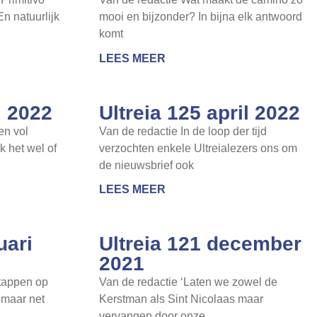
n natuurlijk
mooi en bijzonder? In bijna elk antwoord
komt
LEES MEER
i 2022
Ultreia 125 april 2022
en vol
Van de redactie In de loop der tijd
 het wel of
verzochten enkele Ultreialezers ons om
de nieuwsbrief ook
LEES MEER
uari
Ultreia 121 december
2021
stappen op
Van de redactie ‘Laten we zowel de
 maar net
Kerstman als Sint Nicolaas maar
vervangen door onze