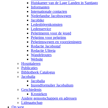
Huiskamer van de Lage Landen in Santiago
Informanten
Internationale contacten
Nederlandse Jacobswegen
Jacobike
Ledenbijeenkomsten
Ledenservice
Pelgrimeren voor de jeugd
Pelgrims voor pelgrims
Pelgrimswegen en voorzieningen
Redactie Jacobsstaf
Redactie Ultreia
Wandelroutes
Website
Hospitaleren
Publicaties
Bibliotheek Catalogus
Jacobalia
Jacobalia
Inzendformulier Jacobalium
Geschiedenis
Kronieken
Andere genootschappen en adressen
Lidmaatschap
Op weg