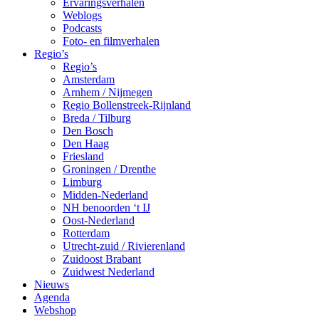
Ervaringsverhalen
Weblogs
Podcasts
Foto- en filmverhalen
Regio’s
Regio’s
Amsterdam
Arnhem / Nijmegen
Regio Bollenstreek-Rijnland
Breda / Tilburg
Den Bosch
Den Haag
Friesland
Groningen / Drenthe
Limburg
Midden-Nederland
NH benoorden ‘t IJ
Oost-Nederland
Rotterdam
Utrecht-zuid / Rivierenland
Zuidoost Brabant
Zuidwest Nederland
Nieuws
Agenda
Webshop