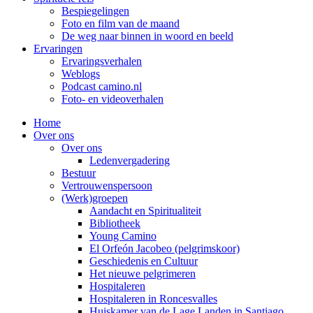
Bespiegelingen
Foto en film van de maand
De weg naar binnen in woord en beeld
Ervaringen
Ervaringsverhalen
Weblogs
Podcast camino.nl
Foto- en videoverhalen
Home
Over ons
Over ons
Ledenvergadering
Bestuur
Vertrouwenspersoon
(Werk)groepen
Aandacht en Spiritualiteit
Bibliotheek
Young Camino
El Orfeón Jacobeo (pelgrimskoor)
Geschiedenis en Cultuur
Het nieuwe pelgrimeren
Hospitaleren
Hospitaleren in Roncesvalles
Huiskamer van de Lage Landen in Santiago