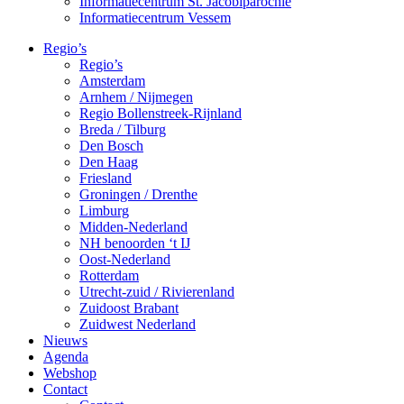
Informatiecentrum St. Jacobiparochie
Informatiecentrum Vessem
Regio’s
Regio’s
Amsterdam
Arnhem / Nijmegen
Regio Bollenstreek-Rijnland
Breda / Tilburg
Den Bosch
Den Haag
Friesland
Groningen / Drenthe
Limburg
Midden-Nederland
NH benoorden ‘t IJ
Oost-Nederland
Rotterdam
Utrecht-zuid / Rivierenland
Zuidoost Brabant
Zuidwest Nederland
Nieuws
Agenda
Webshop
Contact