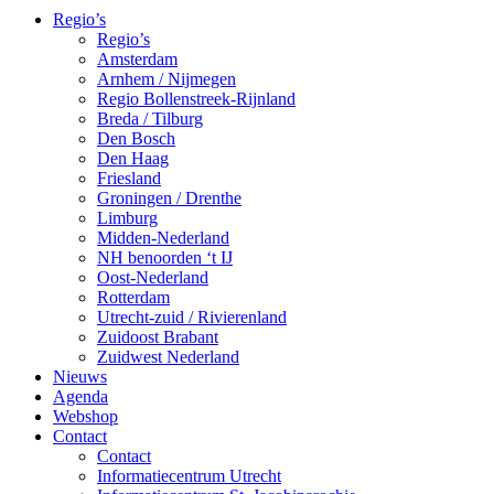
Regio’s
Regio’s
Amsterdam
Arnhem / Nijmegen
Regio Bollenstreek-Rijnland
Breda / Tilburg
Den Bosch
Den Haag
Friesland
Groningen / Drenthe
Limburg
Midden-Nederland
NH benoorden ‘t IJ
Oost-Nederland
Rotterdam
Utrecht-zuid / Rivierenland
Zuidoost Brabant
Zuidwest Nederland
Nieuws
Agenda
Webshop
Contact
Contact
Informatiecentrum Utrecht