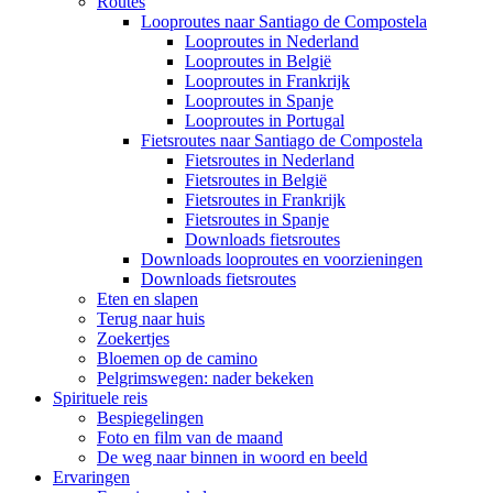
Routes
Looproutes naar Santiago de Compostela
Looproutes in Nederland
Looproutes in België
Looproutes in Frankrijk
Looproutes in Spanje
Looproutes in Portugal
Fietsroutes naar Santiago de Compostela
Fietsroutes in Nederland
Fietsroutes in België
Fietsroutes in Frankrijk
Fietsroutes in Spanje
Downloads fietsroutes
Downloads looproutes en voorzieningen
Downloads fietsroutes
Eten en slapen
Terug naar huis
Zoekertjes
Bloemen op de camino
Pelgrimswegen: nader bekeken
Spirituele reis
Bespiegelingen
Foto en film van de maand
De weg naar binnen in woord en beeld
Ervaringen