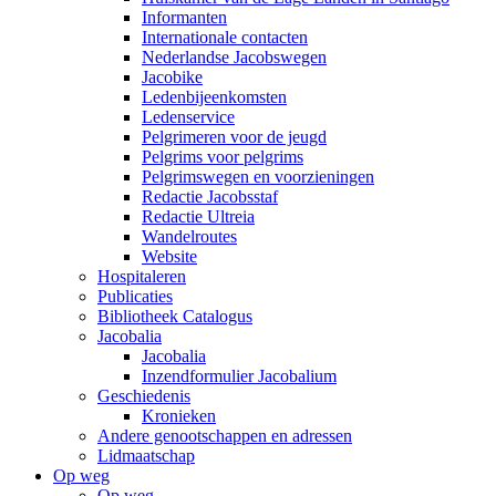
Informanten
Internationale contacten
Nederlandse Jacobswegen
Jacobike
Ledenbijeenkomsten
Ledenservice
Pelgrimeren voor de jeugd
Pelgrims voor pelgrims
Pelgrimswegen en voorzieningen
Redactie Jacobsstaf
Redactie Ultreia
Wandelroutes
Website
Hospitaleren
Publicaties
Bibliotheek Catalogus
Jacobalia
Jacobalia
Inzendformulier Jacobalium
Geschiedenis
Kronieken
Andere genootschappen en adressen
Lidmaatschap
Op weg
Op weg