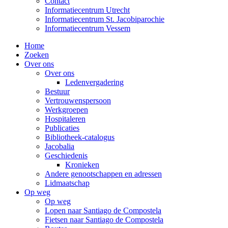
Contact
Informatiecentrum Utrecht
Informatiecentrum St. Jacobiparochie
Informatiecentrum Vessem
Home
Zoeken
Over ons
Over ons
Ledenvergadering
Bestuur
Vertrouwenspersoon
Werkgroepen
Hospitaleren
Publicaties
Bibliotheek-catalogus
Jacobalia
Geschiedenis
Kronieken
Andere genootschappen en adressen
Lidmaatschap
Op weg
Op weg
Lopen naar Santiago de Compostela
Fietsen naar Santiago de Compostela