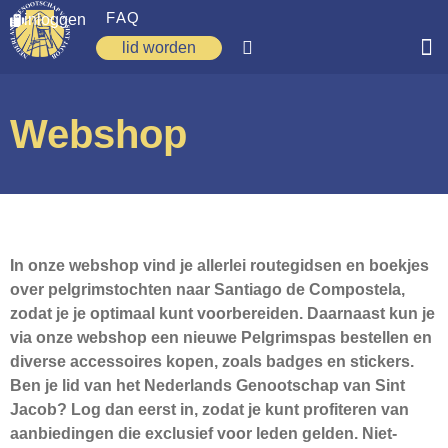
FAQ
inloggen
lid worden
Home
Webshop
Zoeken
Over ons
Op weg
Spirituele reis
In onze webshop vind je allerlei routegidsen en boekjes
over pelgrimstochten naar Santiago de Compostela,
Ervaringen
zodat je je optimaal kunt voorbereiden. Daarnaast kun je
via onze webshop een nieuwe Pelgrimspas bestellen en
Regio’s
diverse accessoires kopen, zoals badges en stickers.
Nieuws
Ben je lid van het Nederlands Genootschap van Sint
Jacob? Log dan eerst in, zodat je kunt profiteren van
Agenda
aanbiedingen die exclusief voor leden gelden. Niet-