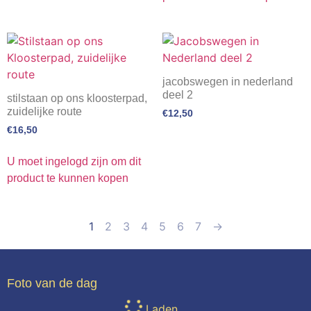
jacobswegen in nederland
deel 2
stilstaan op ons kloosterpad,
zuidelijke route
€
12,50
€
16,50
U moet ingelogd zijn om dit
product te kunnen kopen
1
2
3
4
5
6
7
→
Foto van de dag
Laden...