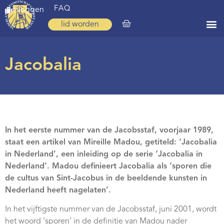
FAQ
inloggen
lid worden
Home
Jacobalia
Zoeken
Over ons
Op weg
In het eerste nummer van de Jacobsstaf, voorjaar 1989,
Spirituele reis
staat een artikel van Mireille Madou, getiteld: ‘Jacobalia
Ervaringen
in Nederland’, een inleiding op de serie ‘Jacobalia in
Nederland’. Madou definieert Jacobalia als ‘sporen die
Regio’s
de cultus van Sint-Jacobus in de beeldende kunsten in
Nederland heeft nagelaten’.
Nieuws
In het vijftigste nummer van de Jacobsstaf, juni 2001, wordt
Agenda
het woord ‘sporen’ in de definitie van Madou nader