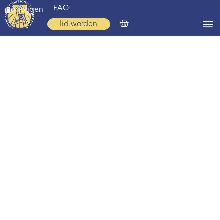
FAQ
inloggen
lid worden
Home
Zoeken
Over ons
Op weg
Spirituele reis
Ervaringen
Regio’s
Nieuws
Agenda