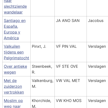
naar
slechtziende
wandelaar
Santiago en
JA ANO SAN
Jacobus
España,
Europa y
América
Valkuilen
Pinxt, J.
VF PIN VAL
Verslagen
tijdens een
Pelgrimstocht
Over antieke
Steenbeek,
VF STE OVE
Verslagen
wegen
R.
Met de
Valkenburg,
VW VAL MET
Verslagen
zuiderzon
M.
vertrokken
Moslim op
Khorchide,
VW KHO MOS
Verslagen
weg naar
M.