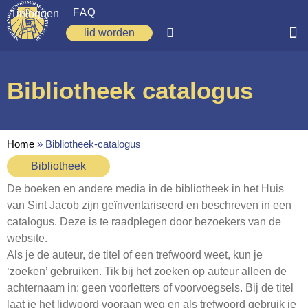
FAQ
inloggen
lid worden
Home
Bibliotheek catalogus
Zoeken
Over ons
Home
»
Bibliotheek-catalogus
Op weg
Bibliotheek
Spirituele reis
De boeken en andere media in de bibliotheek in het Huis
van Sint Jacob zijn geïnventariseerd en beschreven in een
Ervaringen
catalogus. Deze is te raadplegen door bezoekers van de
Regio’s
website.
Als je de auteur, de titel of een trefwoord weet, kun je
Nieuws
‘zoeken’ gebruiken. Tik bij het zoeken op auteur alleen de
achternaam in: geen voorletters of voorvoegsels. Bij de titel
Agenda
laat je het lidwoord vooraan weg en als trefwoord gebruik je