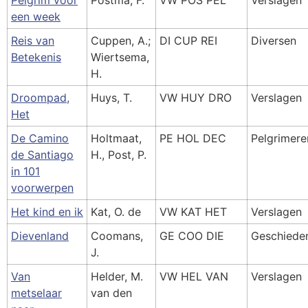
Pelgrim voor
Postma, F.
VW POS PEL
Verslagen
een week
Reis van
Cuppen, A.;
DI CUP REI
Diversen
Betekenis
Wiertsema,
H.
Droompad,
Huys, T.
VW HUY DRO
Verslagen
Het
De Camino
Holtmaat,
PE HOL DEC
Pelgrimere
de Santiago
H., Post, P.
in 101
voorwerpen
Het kind en ik
Kat, O. de
VW KAT HET
Verslagen
Dievenland
Coomans,
GE COO DIE
Geschiede
J.
Van
Helder, M.
VW HEL VAN
Verslagen
metselaar
van den