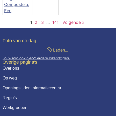
Compostela,
Een
1
2
3
…
141
Volgende »
Foto van de dag
Laden...
Jouw foto ook hier?
Eerdere inzendingen.
Overige pagina's
Over ons
Op weg
Openingstijden informatiecentra
Regio’s
Werkgroepen