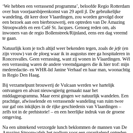
‘We hebben een verrassend programma’, beloofde Regio Rotterdam
over hun voorjaarsbijeenkomst van 29 april jl. De gebruikelijke
wandeling, dit keer door Vlaardingen, zou worden gevolgd door
een bezoek aan een bierbrouwerij, een optreden van De Amazing
Stroopwafels en een Café St. Jacques. Genoeg reden om, als
inwoners van de regio Bollenstreek/Rijnland, eens een dag vreemd
te gaan.
Natuurlijk kom je toch altijd weer bekenden tegen, zoals de
jefe
(en
zijn vrouw) van de ploeg waar ik in augustus mee ga hospitaleren in
Roncesvalles. Geen verrassing, want zij wonen in Vlaardingen. Wél
een verrassing waren de andere vreemdgangers die ik hier trof: mijn
mederedactie- en WHR-lid Janine Verhaaf en haar man, woonachtig
in Regio Den Haag.
Bij verzamelpunt brouwerij de Vulcaan werden we hartelijk
ontvangen en alvast nieuwsgierig gemaakt naar het
middagprogramma. Maar eerst gingen we natuurlijk wandelen. Een
prachtige, afwisselende en verrassende wandeling van ruim twee
uur gaf ons inkijkjes in de rijke geschiedenis van Vlaardingen –
zelfs tot in de prehistorie! – en een heerlijke indruk van de groene
omgeving.
Na een uitstekend verzorgde lunch beklommen de mannen van De
Amazing Stroopwafels het podium voor een sprankelend optreden,