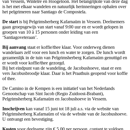
van Vessem, Wintelre en Hoogeloon. Het belangrijkste van deze dag
is het met elkaar wandelen en natuurlijk herinneringen ophalen over
het pelgrimeren naar Santiago de Compostela.
De start
is bij Pelgrimsherberg Kafarnaüm in Vessem. Deelnemers
gaan groepsgewijs van start vanaf 9:00 uur en er wordt gelopen in
groepen van 10 à 15 personen onder leiding van een
‘Santiagoveteraan’.
Bij aanvang
staat er koffie/thee klaar. Voor onderweg dienen
wandelaars zelf voor een lunch en water te zorgen. De lunch wordt
gezamenlijk in de tuin van Pelgrimsherberg Kafarnaüm genuttigd en
er wordt voor koffie/thee gezorgd.
Bij het eindpunt van de wandeling, de Jacobushoeve, staat er een
vers Jacobusbroodje klaar. Daar is het Praathuis geopend voor koffie
of thee.
De Camino in de Kempen is een initiatief van het Nederlands
Genootschap van Sint Jacob (Regio Zuidoost-Brabant),
Pelgrimsherberg Kafarnaüm en Jacobushoeve in Vessem.
Inschrijven
kan vanaf 15 juni tot 18 juli a.s. via de website van
Pelgrimsherberg Kafarnaüm of via de website van de Jacobushoeve.
U ontvangt een bevestiging.
Kosten
voor deelname zijn € 5,00 per persoon, contant te voldoen