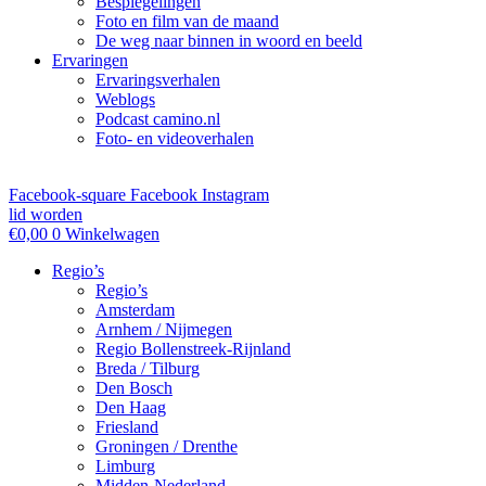
Bespiegelingen
Foto en film van de maand
De weg naar binnen in woord en beeld
Ervaringen
Ervaringsverhalen
Weblogs
Podcast camino.nl
Foto- en videoverhalen
Facebook-square
Facebook
Instagram
lid worden
€
0,00
0
Winkelwagen
Regio’s
Regio’s
Amsterdam
Arnhem / Nijmegen
Regio Bollenstreek-Rijnland
Breda / Tilburg
Den Bosch
Den Haag
Friesland
Groningen / Drenthe
Limburg
Midden-Nederland