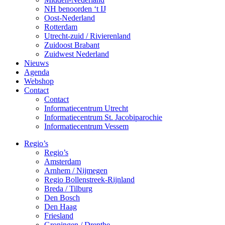
NH benoorden ‘t IJ
Oost-Nederland
Rotterdam
Utrecht-zuid / Rivierenland
Zuidoost Brabant
Zuidwest Nederland
Nieuws
Agenda
Webshop
Contact
Contact
Informatiecentrum Utrecht
Informatiecentrum St. Jacobiparochie
Informatiecentrum Vessem
Regio’s
Regio’s
Amsterdam
Arnhem / Nijmegen
Regio Bollenstreek-Rijnland
Breda / Tilburg
Den Bosch
Den Haag
Friesland
Groningen / Drenthe