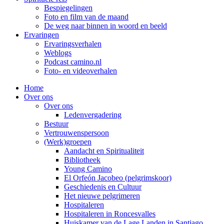
Bespiegelingen
Foto en film van de maand
De weg naar binnen in woord en beeld
Ervaringen
Ervaringsverhalen
Weblogs
Podcast camino.nl
Foto- en videoverhalen
Home
Over ons
Over ons
Ledenvergadering
Bestuur
Vertrouwenspersoon
(Werk)groepen
Aandacht en Spiritualiteit
Bibliotheek
Young Camino
El Orfeón Jacobeo (pelgrimskoor)
Geschiedenis en Cultuur
Het nieuwe pelgrimeren
Hospitaleren
Hospitaleren in Roncesvalles
Huiskamer van de Lage Landen in Santiago