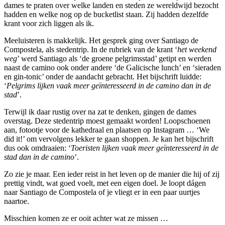
dames te praten over welke landen en steden ze wereldwijd bezocht
hadden en welke nog op de bucketlist staan. Zij hadden dezelfde
krant voor zich liggen als ik.
Meeluisteren is makkelijk. Het gesprek ging over Santiago de
Compostela, als stedentrip. In de rubriek van de krant ‘
het weekend
weg
’ werd Santiago als ‘de groene pelgrimsstad’ getipt en werden
naast de camino ook onder andere ‘de Galicische lunch’ en ‘sieraden
en gin-tonic’ onder de aandacht gebracht. Het bijschrift luidde:
‘
Pelgrims lijken vaak meer geïnteresseerd in de camino dan in de
stad
’.
Terwijl ik daar rustig over na zat te denken, gingen de dames
overstag. Deze stedentrip moest gemaakt worden! Loopschoenen
aan, fotootje voor de kathedraal en plaatsen op Instagram … ‘We
did it!’ om vervolgens lekker te gaan shoppen. Je kan het bijschrift
dus ook omdraaien: ‘
Toeristen lijken vaak meer geïnteresseerd in de
stad dan in de camino
’.
Zo zie je maar. Een ieder reist in het leven op de manier die hij of zij
prettig vindt, wat goed voelt, met een eigen doel. Je loopt dágen
naar Santiago de Compostela of je vliegt er in een paar uurtjes
naartoe.
Misschien komen ze er ooit achter wat ze missen …