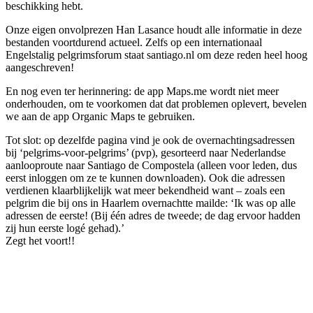
beschikking hebt.
Onze eigen onvolprezen Han Lasance houdt alle informatie in deze
bestanden voortdurend actueel. Zelfs op een internationaal
Engelstalig pelgrimsforum staat santiago.nl om deze reden heel hoog
aangeschreven!
En nog even ter herinnering: de app Maps.me wordt niet meer
onderhouden, om te voorkomen dat dat problemen oplevert, bevelen
we aan de app Organic Maps te gebruiken.
Tot slot: op dezelfde pagina vind je ook de overnachtingsadressen
bij ‘pelgrims-voor-pelgrims’ (pvp), gesorteerd naar Nederlandse
aanlooproute naar Santiago de Compostela (alleen voor leden, dus
eerst inloggen om ze te kunnen downloaden). Ook die adressen
verdienen klaarblijkelijk wat meer bekendheid want – zoals een
pelgrim die bij ons in Haarlem overnachtte mailde: ‘Ik was op alle
adressen de eerste! (Bij één adres de tweede; de dag ervoor hadden
zij hun eerste logé gehad).’
Zegt het voort!!