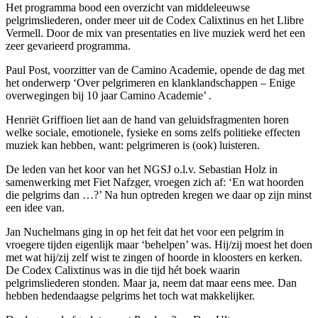
Het programma bood een overzicht van middeleeuwse
pelgrimsliederen, onder meer uit de Codex Calixtinus en het Llibre
Vermell. Door de mix van presentaties en live muziek werd het een
zeer gevarieerd programma.
Paul Post, voorzitter van de Camino Academie, opende de dag met
het onderwerp ‘Over pelgrimeren en klanklandschappen – Enige
overwegingen bij 10 jaar Camino Academie’ .
Henriët Griffioen liet aan de hand van geluidsfragmenten horen
welke sociale, emotionele, fysieke en soms zelfs politieke effecten
muziek kan hebben, want: pelgrimeren is (ook) luisteren.
De leden van het koor van het NGSJ o.l.v. Sebastian Holz in
samenwerking met Fiet Nafzger, vroegen zich af: ‘En wat hoorden
die pelgrims dan …?’ Na hun optreden kregen we daar op zijn minst
een idee van.
Jan Nuchelmans ging in op het feit dat het voor een pelgrim in
vroegere tijden eigenlijk maar ‘behelpen’ was. Hij/zij moest het doen
met wat hij/zij zelf wist te zingen of hoorde in kloosters en kerken.
De Codex Calixtinus was in die tijd hét boek waarin
pelgrimsliederen stonden. Maar ja, neem dat maar eens mee. Dan
hebben hedendaagse pelgrims het toch wat makkelijker.