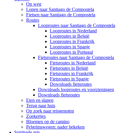
Op weg
Lopen naar Santiago de Compostela
Fietsen naar Santiago de Compostela
Routes
Looproutes naar Santiago de Compostela
Looproutes in Nederland
Looproutes in België
Looproutes in Frankrijk
Looproutes in Spanje
Looproutes in Portugal
Fietsroutes naar Santiago de Compostela
Fietsroutes in Nederland
Fietsroutes in België
Fietsroutes in Frankrijk
Fietsroutes in Spanje
Downloads fietsroutes
Downloads looproutes en voorzieningen
Downloads fietsroutes
Eten en slapen
Terug naar huis
Op zoek naar reisgenoten
Zoekertjes
Bloemen op de camino
Pelgrimswegen: nader bekeken
Spirituele reis