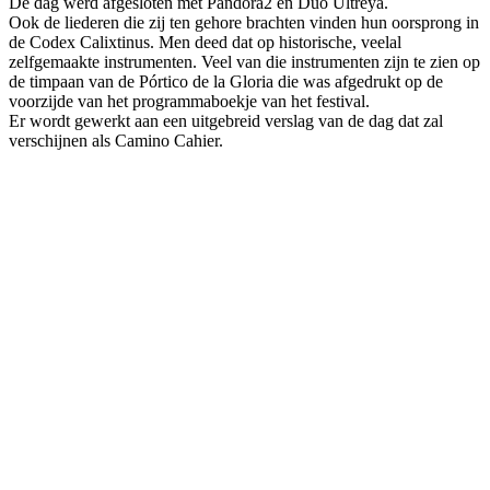
De dag werd afgesloten met Pandora2 en Duo Ultreya.
Ook de liederen die zij ten gehore brachten vinden hun oorsprong in
de Codex Calixtinus. Men deed dat op historische, veelal
zelfgemaakte instrumenten. Veel van die instrumenten zijn te zien op
de timpaan van de Pórtico de la Gloria die was afgedrukt op de
voorzijde van het programmaboekje van het festival.
Er wordt gewerkt aan een uitgebreid verslag van de dag dat zal
verschijnen als Camino Cahier.