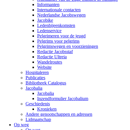
Informanten
Internationale contacten
Nederlandse Jacobswegen
Jacobike
Ledenbijeenkomsten
Ledenservice
Pelgrimeren voor de jeugd
Pelgrims voor pelgrims
Pelgrimswegen en voorzieningen
Redactie Jacobsstaf
Redactie Ultreia
Wandelroutes
Website
Hospitaleren
Publicaties
Bibliotheek Catalogus
Jacobalia
Jacobalia
Inzendformulier Jacobalium
Geschiedenis
Kronieken
Andere genootschappen en adressen
Lidmaatschap
Op weg
Op weg