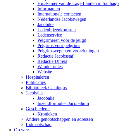
Huiskamer van de Lage Landen in Santiago
Informanten
Internationale contacten
Nederlandse Jacobswegen
Jacobike
Ledenbijeenkomsten
Ledenservice
Pelgrimeren voor de jeugd
Pelgrims voor pelgrims
Pelgrimswegen en voorzieningen
Redactie Jacobsstaf
Redactie Ultreia
Wandelroutes
Website
Hospitaleren
Publicaties
Bibliotheek Catalogus
Jacobalia
Jacobalia
Inzendformulier Jacobalium
Geschiedenis
Kronieken
Andere genootschappen en adressen
Lidmaatschap
Op weg