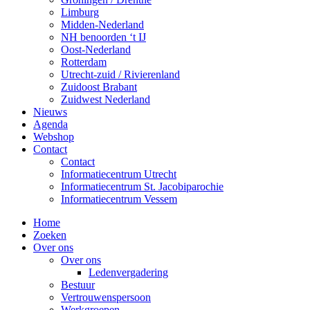
Limburg
Midden-Nederland
NH benoorden ‘t IJ
Oost-Nederland
Rotterdam
Utrecht-zuid / Rivierenland
Zuidoost Brabant
Zuidwest Nederland
Nieuws
Agenda
Webshop
Contact
Contact
Informatiecentrum Utrecht
Informatiecentrum St. Jacobiparochie
Informatiecentrum Vessem
Home
Zoeken
Over ons
Over ons
Ledenvergadering
Bestuur
Vertrouwenspersoon
Werkgroepen