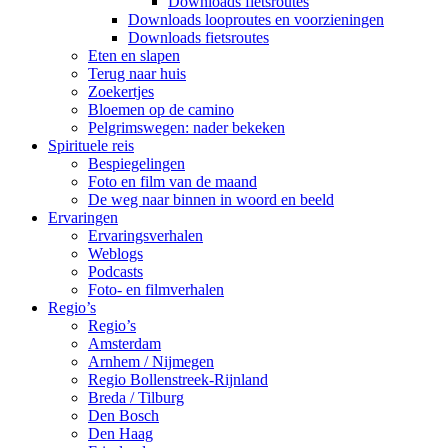
Downloads fietsroutes
Downloads looproutes en voorzieningen
Downloads fietsroutes
Eten en slapen
Terug naar huis
Zoekertjes
Bloemen op de camino
Pelgrimswegen: nader bekeken
Spirituele reis
Bespiegelingen
Foto en film van de maand
De weg naar binnen in woord en beeld
Ervaringen
Ervaringsverhalen
Weblogs
Podcasts
Foto- en filmverhalen
Regio’s
Regio’s
Amsterdam
Arnhem / Nijmegen
Regio Bollenstreek-Rijnland
Breda / Tilburg
Den Bosch
Den Haag