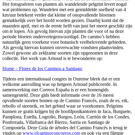
Het fotograferen van planten als wandelende pelgrim levert nogal
wat problemen op. Wandelen met een gemiddelde snelheid van 4
km/uur betekent verder dat kleine of onopvallende bloemen
gemakkelijk over het hoofd worden gezien. Daarbij komt dat de
maanden april, mei en de eerste helft van juni het meest geschikt zijn
om te lopen. Als gevolg hiervan zijn planten die voor of na deze
periode bloeien ondervertegenwoordigd. De camino’s hebben
natuurlijk geen voorkeur voor botanisch veelbelovende gebieden.
Als gevolg hiervan kunnen onverwachte vondsten plaatsvinden.
Zowel gewone als zeldzame soorten zijn opgenomen in deze
collectie. Het werk van Arnoud is te bewonderen op:
Home – Flores de los Caminos a Santiago
Tijdens een internationaal congres in Ourense bleek dat er een
welkome aanvulling was op hetgeen Arnoud publiceerde. In
samenwerking met Correos España is er een bomengids
samengesteld. Deze gids biedt informatie over de 16 meest
opvallende soorten bomen op de Camino Francés, zoals de es, eik,
rebollo of steeneik, en het gebied waar ze voorkomen. Pelgrims
kunnen ze gratis krijgen bij de hoofdpostkantoren in Jaca, Burguete,
Pamplona, Estella, Logroño, Burgos, León, Carrión de los Condes,
Ponferrada, Villafranca del Bierzo, Sarria en Santiago de
Compostela. Deze Guía de árboles del Camino Francés is terug te
vinden op
www.elcaminoconcoreos.com
en ook via een filmpje