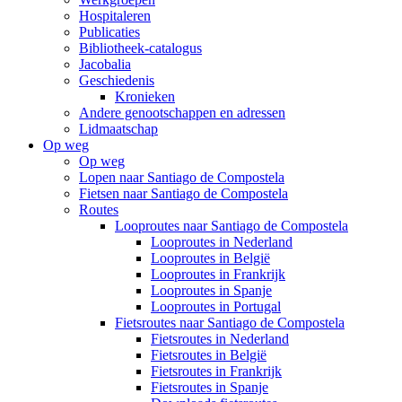
Hospitaleren
Publicaties
Bibliotheek-catalogus
Jacobalia
Geschiedenis
Kronieken
Andere genootschappen en adressen
Lidmaatschap
Op weg
Op weg
Lopen naar Santiago de Compostela
Fietsen naar Santiago de Compostela
Routes
Looproutes naar Santiago de Compostela
Looproutes in Nederland
Looproutes in België
Looproutes in Frankrijk
Looproutes in Spanje
Looproutes in Portugal
Fietsroutes naar Santiago de Compostela
Fietsroutes in Nederland
Fietsroutes in België
Fietsroutes in Frankrijk
Fietsroutes in Spanje