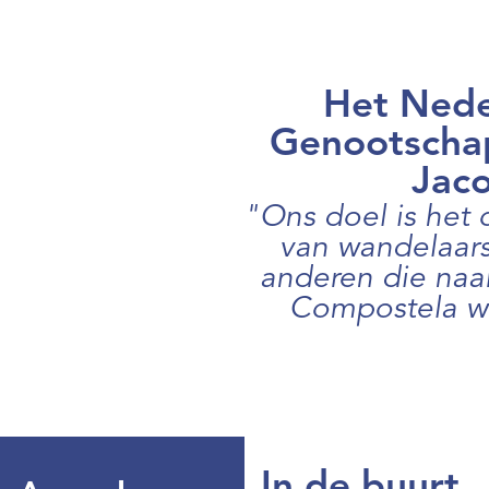
activiteiten
nieuws en
activiteiten
nieuws en
activiteiten
nieuws en
activiteiten
nieuws en
Het Nede
activiteiten
Genootschap
Jac
"Ons doel is het
van wandelaars,
anderen die naa
Compostela wi
In de buurt