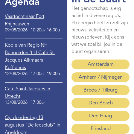
Agenda
Het genootschap is erg
actief in diverse regio’s.
Vaartocht naar Fort
Elke regio heeft zo zelf zijn
Rhijnauwen
nieuws, activiteiten en
09/08/2026
10:20u-
16:00u
nieuwsbrieven. Kijk eens
wat we zoal bij jou in de
Kopie van Regio NH
buurt organiseren.
Benoorden ‘t IJ Café St.
Jacques Alkmaars
Amsterdam
Koffiehuis
12/08/2026
17:00u-
19:00u
Arnhem / Nijmegen
Café Saint Jacques in
Breda / Tilburg
Utrecht
13/08/2026
17:30u-
Den Bosch
Den Haag
Op donderdag 13
augustus “De leesclub” in
Friesland
Apeldoorn