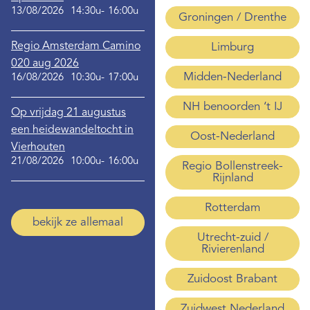
13/08/2026
14:30u-
16:00u
Groningen / Drenthe
Regio Amsterdam Camino
Limburg
020 aug 2026
Midden-Nederland
16/08/2026
10:30u-
17:00u
NH benoorden ‘t IJ
Op vrijdag 21 augustus
een heidewandeltocht in
Oost-Nederland
Vierhouten
21/08/2026
10:00u-
16:00u
Regio Bollenstreek-
Rijnland
Rotterdam
bekijk ze allemaal
Utrecht-zuid /
Rivierenland
Zuidoost Brabant
Zuidwest Nederland