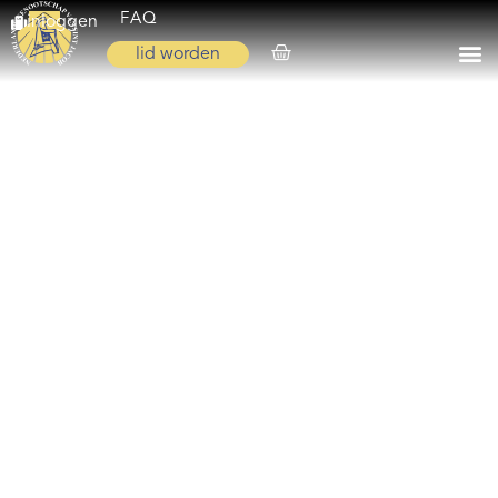
FAQ
inloggen
lid worden
Home
Zoeken
Over ons
Op weg
Spirituele reis
Ervaringen
Regio’s
Nieuws
Agenda