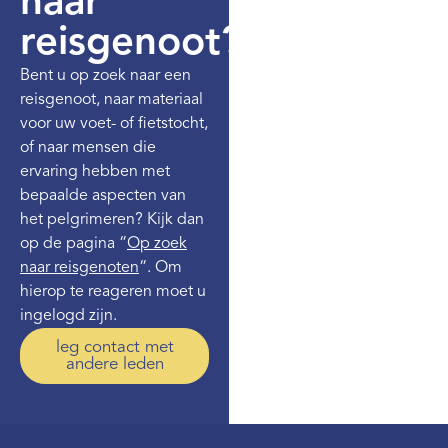
naar
reisgenoot?
Bent u op zoek naar een
reisgenoot, naar materiaal
voor uw voet- of fietstocht,
of naar mensen die
ervaring hebben met
bepaalde aspecten van
het pelgrimeren? Kijk dan
op de pagina “
Op zoek
naar reisgenoten
“. Om
hierop te reageren moet u
ingelogd zijn.
leg contact met
andere leden