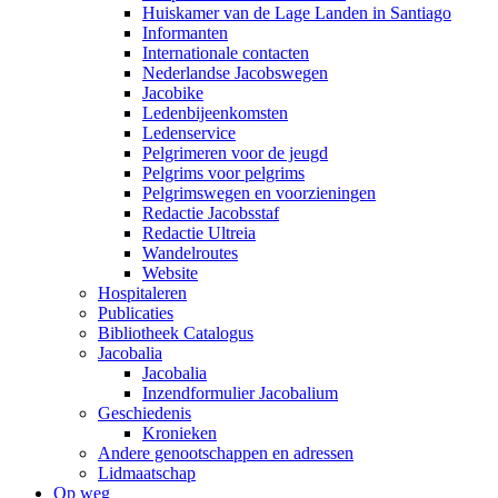
Huiskamer van de Lage Landen in Santiago
Informanten
Internationale contacten
Nederlandse Jacobswegen
Jacobike
Ledenbijeenkomsten
Ledenservice
Pelgrimeren voor de jeugd
Pelgrims voor pelgrims
Pelgrimswegen en voorzieningen
Redactie Jacobsstaf
Redactie Ultreia
Wandelroutes
Website
Hospitaleren
Publicaties
Bibliotheek Catalogus
Jacobalia
Jacobalia
Inzendformulier Jacobalium
Geschiedenis
Kronieken
Andere genootschappen en adressen
Lidmaatschap
Op weg