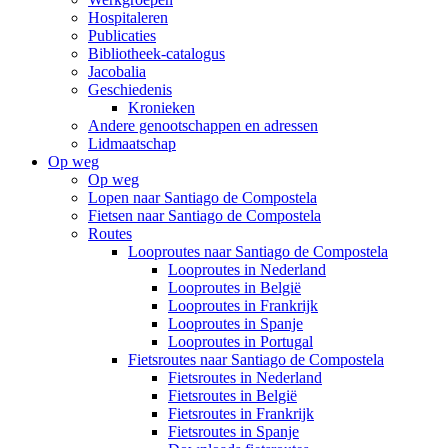
Hospitaleren
Publicaties
Bibliotheek-catalogus
Jacobalia
Geschiedenis
Kronieken
Andere genootschappen en adressen
Lidmaatschap
Op weg
Op weg
Lopen naar Santiago de Compostela
Fietsen naar Santiago de Compostela
Routes
Looproutes naar Santiago de Compostela
Looproutes in Nederland
Looproutes in België
Looproutes in Frankrijk
Looproutes in Spanje
Looproutes in Portugal
Fietsroutes naar Santiago de Compostela
Fietsroutes in Nederland
Fietsroutes in België
Fietsroutes in Frankrijk
Fietsroutes in Spanje