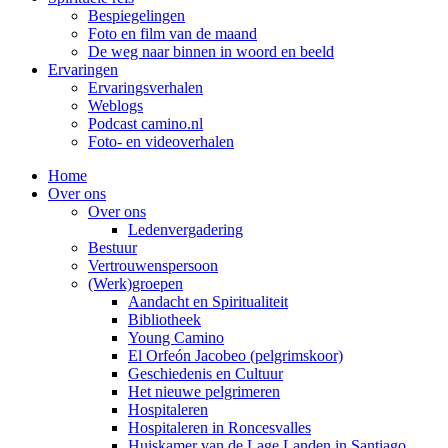
Bespiegelingen
Foto en film van de maand
De weg naar binnen in woord en beeld
Ervaringen
Ervaringsverhalen
Weblogs
Podcast camino.nl
Foto- en videoverhalen
Home
Over ons
Over ons
Ledenvergadering
Bestuur
Vertrouwenspersoon
(Werk)groepen
Aandacht en Spiritualiteit
Bibliotheek
Young Camino
El Orfeón Jacobeo (pelgrimskoor)
Geschiedenis en Cultuur
Het nieuwe pelgrimeren
Hospitaleren
Hospitaleren in Roncesvalles
Huiskamer van de Lage Landen in Santiago