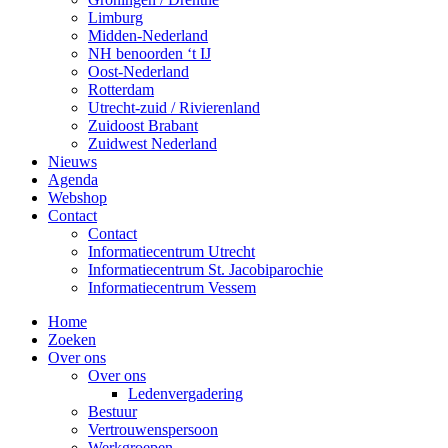
Limburg
Midden-Nederland
NH benoorden ‘t IJ
Oost-Nederland
Rotterdam
Utrecht-zuid / Rivierenland
Zuidoost Brabant
Zuidwest Nederland
Nieuws
Agenda
Webshop
Contact
Contact
Informatiecentrum Utrecht
Informatiecentrum St. Jacobiparochie
Informatiecentrum Vessem
Home
Zoeken
Over ons
Over ons
Ledenvergadering
Bestuur
Vertrouwenspersoon
Werkgroepen