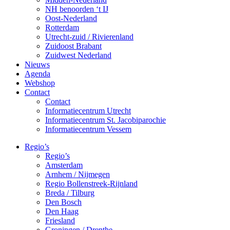
NH benoorden ‘t IJ
Oost-Nederland
Rotterdam
Utrecht-zuid / Rivierenland
Zuidoost Brabant
Zuidwest Nederland
Nieuws
Agenda
Webshop
Contact
Contact
Informatiecentrum Utrecht
Informatiecentrum St. Jacobiparochie
Informatiecentrum Vessem
Regio’s
Regio’s
Amsterdam
Arnhem / Nijmegen
Regio Bollenstreek-Rijnland
Breda / Tilburg
Den Bosch
Den Haag
Friesland
Groningen / Drenthe