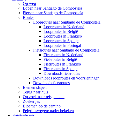
Op weg
Lopen naar Santiago de Compostela
Fietsen naar Santiago de Compostela
Routes
Looproutes naar Santiago de Compostela
Looproutes in Nederland
Looproutes in België
Looproutes in Frankrijk
Looproutes in Spanje
Looproutes in Portugal
Fietsroutes naar Santiago de Compostela
Fietsroutes in Nederland
Fietsroutes in België
Fietsroutes in Frankrijk
Fietsroutes in Spanje
Downloads fietsroutes
Downloads looproutes en voorzieningen
Downloads fietsroutes
Eten en slapen
Terug naar huis
Op zoek naar reisgenoten
Zoekertjes
Bloemen op de camino
Pelgrimswegen: nader bekeken
Spirituele reis