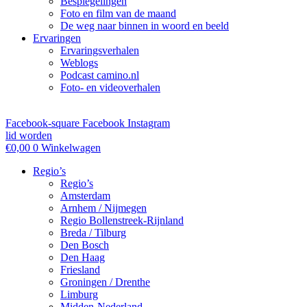
Bespiegelingen
Foto en film van de maand
De weg naar binnen in woord en beeld
Ervaringen
Ervaringsverhalen
Weblogs
Podcast camino.nl
Foto- en videoverhalen
Facebook-square
Facebook
Instagram
lid worden
€
0,00
0
Winkelwagen
Regio’s
Regio’s
Amsterdam
Arnhem / Nijmegen
Regio Bollenstreek-Rijnland
Breda / Tilburg
Den Bosch
Den Haag
Friesland
Groningen / Drenthe
Limburg
Midden-Nederland