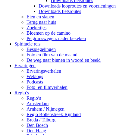
Downloads fietsroutes
Downloads looproutes en voorzieningen
Downloads fietsroutes
Eten en slapen
Terug naar huis
Zoekertjes
Bloemen op de camino
Pelgrimswegen: nader bekeken
Spirituele reis
Bespiegelingen
Foto en film van de maand
De weg naar binnen in woord en beeld
Ervaringen
Ervaringsverhalen
Weblogs
Podcasts
Foto- en filmverhalen
Regio’s
Regio’s
Amsterdam
Arnhem / Nijmegen
Regio Bollenstreek-Rijnland
Breda / Tilburg
Den Bosch
Den Haag