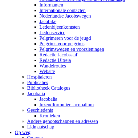
Informanten
Internationale contacten
Nederlandse Jacobswegen
Jacobike
Ledenbijeenkomsten
Ledenservice
Pelgrimeren voor de jeugd
Pelgrims voor pelgrims
Pelgrimswegen en voorzieningen
Redactie Jacobsstaf
Redactie Ultreia
Wandelroutes
Website
Hospitaleren
Publicaties
Bibliotheek Catalogus
Jacobalia
Jacobalia
Inzendformulier Jacobalium
Geschiedenis
Kronieken
Andere genootschappen en adressen
Lidmaatschap
Op weg
Op weg