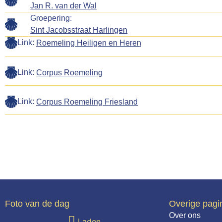
Jan R. van der Wal
Groepering:
Sint Jacobsstraat Harlingen
Link:
Roemeling Heiligen en Heren
Link:
Corpus Roemeling
Link:
Corpus Roemeling Friesland
Foto van de dag
Overige pagi
Over ons
Laden...