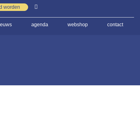
id worden
ieuws
agenda
webshop
contact