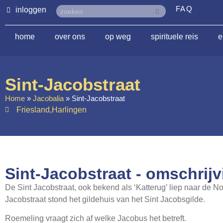
FAQ
inloggen
home
over ons
op weg
spirituele reis
e
Sint-Jacobstraat
Home
»
Jacobalia
»
Sint-Jacobstraat
Friesland
,
Harlingen
Sint-Jacobstraat - omschrijv
De Sint Jacobstraat, ook bekend als ‘Katterug’ liep naar de N
Jacobstraat stond het gildehuis van het Sint Jacobsgilde.
Roemeling vraagt zich af welke Jacobus het betreft.