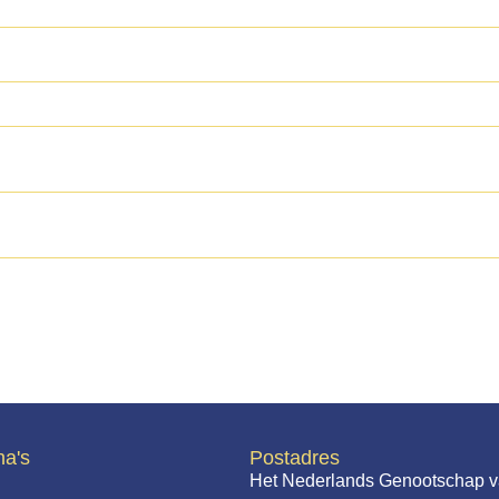
na's
Postadres
Het Nederlands Genootschap v