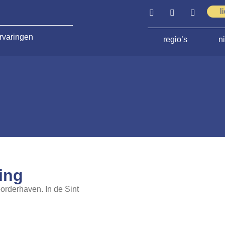
l
rvaringen
regio’s
n
ing
oorderhaven. In de Sint