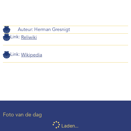
Auteur:
Herman Gresnigt
Link:
Reliwiki
Link:
Wikipedia
Foto van de dag
Laden...