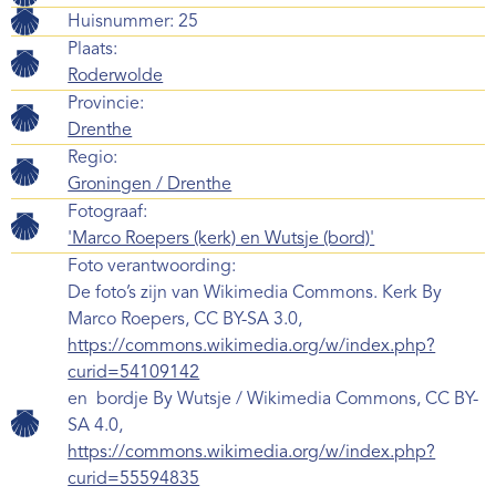
Huisnummer: 25
Plaats:
Roderwolde
Provincie:
Drenthe
Regio:
Groningen / Drenthe
Fotograaf:
'Marco Roepers (kerk) en Wutsje (bord)'
Foto verantwoording:
De foto’s zijn van Wikimedia Commons. Kerk By
Marco Roepers, CC BY-SA 3.0,
https://commons.wikimedia.org/w/index.php?
curid=54109142
en bordje By Wutsje / Wikimedia Commons, CC BY-
SA 4.0,
https://commons.wikimedia.org/w/index.php?
curid=55594835