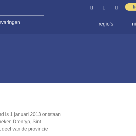
l
rvaringen
regio’s
n
 is 1 januari 2013 ontstaan
eker, Dronryp, Sint
 deel van de provincie