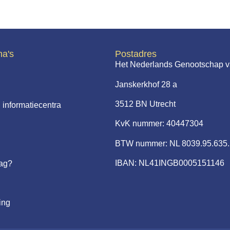
na's
Postadres
Het Nederlands Genootschap v
Janskerkhof 28 a
3512 BN Utrecht
 informatiecentra
KvK nummer: 40447304
BTW nummer: NL 8039.95.635
IBAN: NL41INGB0005151146
aag?
ing