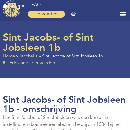
FAQ
inloggen
lid worden
Home
Sint Jacobs- of Sint
Zoeken
Jobsleen 1b
Over ons
Home
»
Jacobalia
»
Sint Jacobs- of Sint Jobsleen 1b
Friesland
,
Leeuwarden
Op weg
Spirituele reis
Ervaringen
Sint Jacobs- of Sint Jobsleen
Regio’s
1b - omschrijving
Nieuws
Het Sint Jacobs- of Sint Jobsleen was een kerkelijke
Agenda
instelling en daarmee een abstract begrip. In 1534 bij het