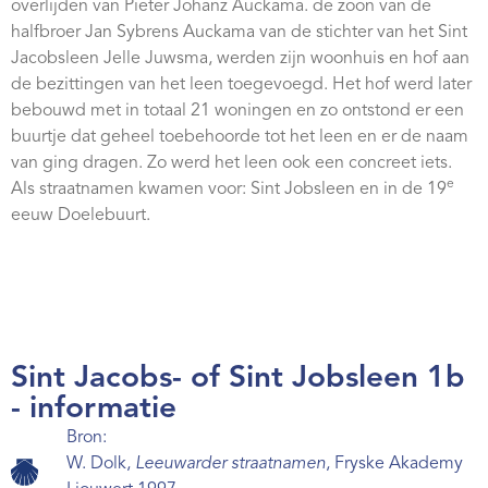
overlijden van Pieter Johanz Auckama. de zoon van de
Webshop
halfbroer Jan Sybrens Auckama van de stichter van het Sint
Jacobsleen Jelle Juwsma, werden zijn woonhuis en hof aan
Contact
de bezittingen van het leen toegevoegd. Het hof werd later
bebouwd met in totaal 21 woningen en zo ontstond er een
buurtje dat geheel toebehoorde tot het leen en er de naam
van ging dragen. Zo werd het leen ook een concreet iets.
e
Als straatnamen kwamen voor: Sint Jobsleen en in de 19
eeuw Doelebuurt.
Sint Jacobs- of Sint Jobsleen 1b
- informatie
Bron:
W. Dolk,
Leeuwarder straatnamen
, Fryske Akademy