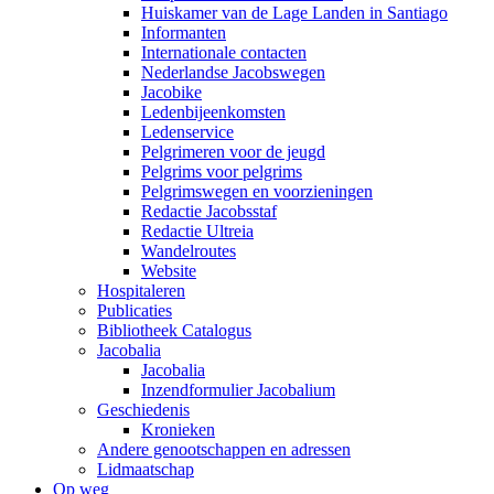
Huiskamer van de Lage Landen in Santiago
Informanten
Internationale contacten
Nederlandse Jacobswegen
Jacobike
Ledenbijeenkomsten
Ledenservice
Pelgrimeren voor de jeugd
Pelgrims voor pelgrims
Pelgrimswegen en voorzieningen
Redactie Jacobsstaf
Redactie Ultreia
Wandelroutes
Website
Hospitaleren
Publicaties
Bibliotheek Catalogus
Jacobalia
Jacobalia
Inzendformulier Jacobalium
Geschiedenis
Kronieken
Andere genootschappen en adressen
Lidmaatschap
Op weg