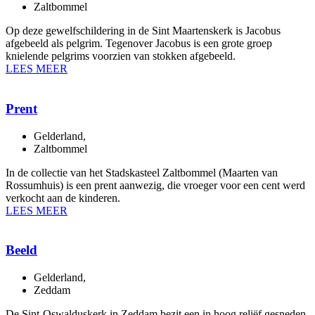
Zaltbommel
Op deze gewelfschildering in de Sint Maartenskerk is Jacobus
afgebeeld als pelgrim. Tegenover Jacobus is een grote groep
knielende pelgrims voorzien van stokken afgebeeld.
LEES MEER
Prent
Gelderland
,
Zaltbommel
In de collectie van het Stadskasteel Zaltbommel (Maarten van
Rossumhuis) is een prent aanwezig, die vroeger voor een cent werd
verkocht aan de kinderen.
LEES MEER
Beeld
Gelderland
,
Zeddam
De Sint-Oswalduskerk in Zeddam bezit een in hoog reliëf gesneden