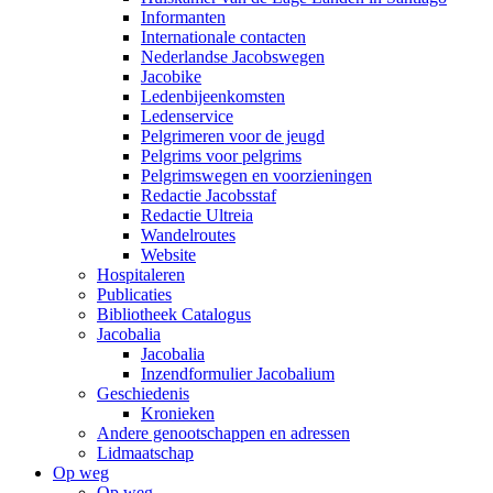
Informanten
Internationale contacten
Nederlandse Jacobswegen
Jacobike
Ledenbijeenkomsten
Ledenservice
Pelgrimeren voor de jeugd
Pelgrims voor pelgrims
Pelgrimswegen en voorzieningen
Redactie Jacobsstaf
Redactie Ultreia
Wandelroutes
Website
Hospitaleren
Publicaties
Bibliotheek Catalogus
Jacobalia
Jacobalia
Inzendformulier Jacobalium
Geschiedenis
Kronieken
Andere genootschappen en adressen
Lidmaatschap
Op weg
Op weg