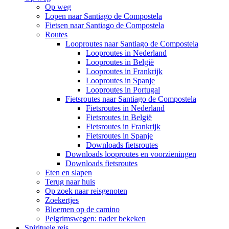
Op weg
Lopen naar Santiago de Compostela
Fietsen naar Santiago de Compostela
Routes
Looproutes naar Santiago de Compostela
Looproutes in Nederland
Looproutes in België
Looproutes in Frankrijk
Looproutes in Spanje
Looproutes in Portugal
Fietsroutes naar Santiago de Compostela
Fietsroutes in Nederland
Fietsroutes in België
Fietsroutes in Frankrijk
Fietsroutes in Spanje
Downloads fietsroutes
Downloads looproutes en voorzieningen
Downloads fietsroutes
Eten en slapen
Terug naar huis
Op zoek naar reisgenoten
Zoekertjes
Bloemen op de camino
Pelgrimswegen: nader bekeken
Spirituele reis