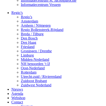
Informatiecentrum St. Jacobiparochie
Informatiecentrum Vessem
Regio’s
Regio’s
Amsterdam
Arnhem / Nijmegen
Regio Bollenstreek-Rijnland
Breda / Tilburg
Den Bosch
Den Haag
Friesland
Groningen / Drenthe
Limburg
Midden-Nederland
NH benoorden ‘t IJ
Oost-Nederland
Rotterdam
Utrecht-zuid / Rivierenland
Zuidoost Brabant
Zuidwest Nederland
Nieuws
Agenda
Webshop
Contact