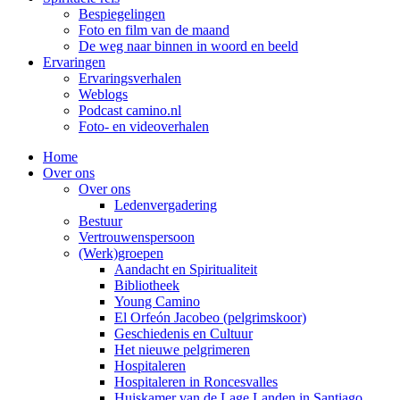
Bespiegelingen
Foto en film van de maand
De weg naar binnen in woord en beeld
Ervaringen
Ervaringsverhalen
Weblogs
Podcast camino.nl
Foto- en videoverhalen
Home
Over ons
Over ons
Ledenvergadering
Bestuur
Vertrouwenspersoon
(Werk)groepen
Aandacht en Spiritualiteit
Bibliotheek
Young Camino
El Orfeón Jacobeo (pelgrimskoor)
Geschiedenis en Cultuur
Het nieuwe pelgrimeren
Hospitaleren
Hospitaleren in Roncesvalles
Huiskamer van de Lage Landen in Santiago