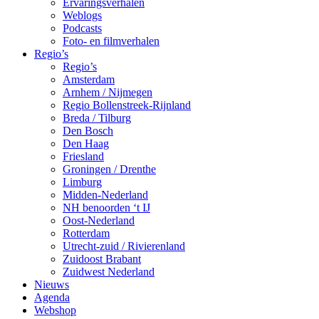
Ervaringsverhalen
Weblogs
Podcasts
Foto- en filmverhalen
Regio’s
Regio’s
Amsterdam
Arnhem / Nijmegen
Regio Bollenstreek-Rijnland
Breda / Tilburg
Den Bosch
Den Haag
Friesland
Groningen / Drenthe
Limburg
Midden-Nederland
NH benoorden ‘t IJ
Oost-Nederland
Rotterdam
Utrecht-zuid / Rivierenland
Zuidoost Brabant
Zuidwest Nederland
Nieuws
Agenda
Webshop