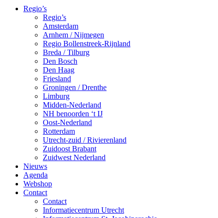
Regio’s
Regio’s
Amsterdam
Arnhem / Nijmegen
Regio Bollenstreek-Rijnland
Breda / Tilburg
Den Bosch
Den Haag
Friesland
Groningen / Drenthe
Limburg
Midden-Nederland
NH benoorden ‘t IJ
Oost-Nederland
Rotterdam
Utrecht-zuid / Rivierenland
Zuidoost Brabant
Zuidwest Nederland
Nieuws
Agenda
Webshop
Contact
Contact
Informatiecentrum Utrecht