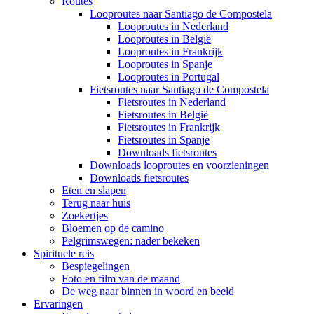
Routes
Looproutes naar Santiago de Compostela
Looproutes in Nederland
Looproutes in België
Looproutes in Frankrijk
Looproutes in Spanje
Looproutes in Portugal
Fietsroutes naar Santiago de Compostela
Fietsroutes in Nederland
Fietsroutes in België
Fietsroutes in Frankrijk
Fietsroutes in Spanje
Downloads fietsroutes
Downloads looproutes en voorzieningen
Downloads fietsroutes
Eten en slapen
Terug naar huis
Zoekertjes
Bloemen op de camino
Pelgrimswegen: nader bekeken
Spirituele reis
Bespiegelingen
Foto en film van de maand
De weg naar binnen in woord en beeld
Ervaringen