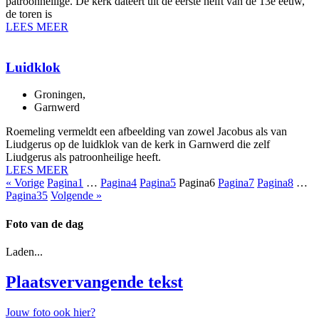
patroonheilige. De kerk dateert uit de eerste helft van de 13e eeuw,
de toren is
LEES MEER
Luidklok
Groningen
,
Garnwerd
Roemeling vermeldt een afbeelding van zowel Jacobus als van
Liudgerus op de luidklok van de kerk in Garnwerd die zelf
Liudgerus als patroonheilige heeft.
LEES MEER
« Vorige
Pagina
1
…
Pagina
4
Pagina
5
Pagina
6
Pagina
7
Pagina
8
…
Pagina
35
Volgende »
Foto van de dag
Laden...
Plaatsvervangende tekst
Jouw foto ook hier?