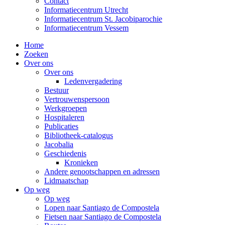
Contact
Informatiecentrum Utrecht
Informatiecentrum St. Jacobiparochie
Informatiecentrum Vessem
Home
Zoeken
Over ons
Over ons
Ledenvergadering
Bestuur
Vertrouwenspersoon
Werkgroepen
Hospitaleren
Publicaties
Bibliotheek-catalogus
Jacobalia
Geschiedenis
Kronieken
Andere genootschappen en adressen
Lidmaatschap
Op weg
Op weg
Lopen naar Santiago de Compostela
Fietsen naar Santiago de Compostela