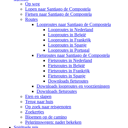
Op weg
Lopen naar Santiago de Compostela
Fietsen naar Santiago de Compostela
Routes
Looproutes naar Santiago de Compostela
Looproutes in Nederland
Looproutes in België
Looproutes in Frankrijk
Looproutes in Spanje
Looproutes in Portugal
Fietsroutes naar Santiago de Compostela
Fietsroutes in Nederland
Fietsroutes in België
Fietsroutes in Frankrijk
Fietsroutes in Spanje
Downloads fietsroutes
Downloads looproutes en voorzieningen
Downloads fietsroutes
Eten en slapen
Terug naar huis
Op zoek naar reisgenoten
Zoekertjes
Bloemen op de camino
Pelgrimswegen: nader bekeken
Spirituele reis