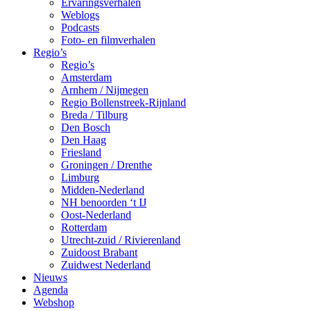
Ervaringsverhalen
Weblogs
Podcasts
Foto- en filmverhalen
Regio’s
Regio’s
Amsterdam
Arnhem / Nijmegen
Regio Bollenstreek-Rijnland
Breda / Tilburg
Den Bosch
Den Haag
Friesland
Groningen / Drenthe
Limburg
Midden-Nederland
NH benoorden ‘t IJ
Oost-Nederland
Rotterdam
Utrecht-zuid / Rivierenland
Zuidoost Brabant
Zuidwest Nederland
Nieuws
Agenda
Webshop