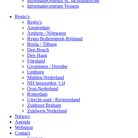
Informatiecentrum St. Jacobiparochie
Informatiecentrum Vessem
Regio’s
Regio’s
Amsterdam
Arnhem / Nijmegen
Regio Bollenstreek-Rijnland
Breda / Tilburg
Den Bosch
Den Haag
Friesland
Groningen / Drenthe
Limburg
Midden-Nederland
NH benoorden ‘t IJ
Oost-Nederland
Rotterdam
Utrecht-zuid / Rivierenland
Zuidoost Brabant
Zuidwest Nederland
Nieuws
Agenda
Webshop
Contact