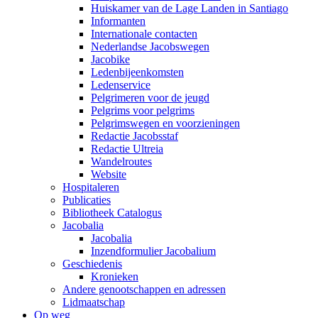
Huiskamer van de Lage Landen in Santiago
Informanten
Internationale contacten
Nederlandse Jacobswegen
Jacobike
Ledenbijeenkomsten
Ledenservice
Pelgrimeren voor de jeugd
Pelgrims voor pelgrims
Pelgrimswegen en voorzieningen
Redactie Jacobsstaf
Redactie Ultreia
Wandelroutes
Website
Hospitaleren
Publicaties
Bibliotheek Catalogus
Jacobalia
Jacobalia
Inzendformulier Jacobalium
Geschiedenis
Kronieken
Andere genootschappen en adressen
Lidmaatschap
Op weg