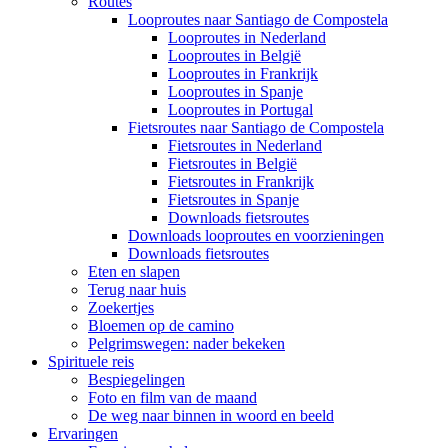
Routes
Looproutes naar Santiago de Compostela
Looproutes in Nederland
Looproutes in België
Looproutes in Frankrijk
Looproutes in Spanje
Looproutes in Portugal
Fietsroutes naar Santiago de Compostela
Fietsroutes in Nederland
Fietsroutes in België
Fietsroutes in Frankrijk
Fietsroutes in Spanje
Downloads fietsroutes
Downloads looproutes en voorzieningen
Downloads fietsroutes
Eten en slapen
Terug naar huis
Zoekertjes
Bloemen op de camino
Pelgrimswegen: nader bekeken
Spirituele reis
Bespiegelingen
Foto en film van de maand
De weg naar binnen in woord en beeld
Ervaringen