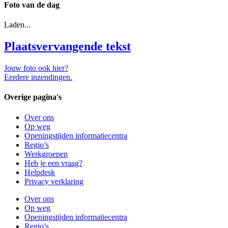
Foto van de dag
Laden...
Plaatsvervangende tekst
Jouw foto ook hier?
Eerdere inzendingen.
Overige pagina's
Over ons
Op weg
Openingstijden informatiecentra
Regio’s
Werkgroepen
Heb je een vraag?
Helpdesk
Privacy verklaring
Over ons
Op weg
Openingstijden informatiecentra
Regio’s