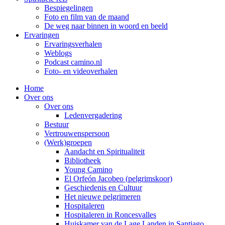
Bespiegelingen
Foto en film van de maand
De weg naar binnen in woord en beeld
Ervaringen
Ervaringsverhalen
Weblogs
Podcast camino.nl
Foto- en videoverhalen
Home
Over ons
Over ons
Ledenvergadering
Bestuur
Vertrouwenspersoon
(Werk)groepen
Aandacht en Spiritualiteit
Bibliotheek
Young Camino
El Orfeón Jacobeo (pelgrimskoor)
Geschiedenis en Cultuur
Het nieuwe pelgrimeren
Hospitaleren
Hospitaleren in Roncesvalles
Huiskamer van de Lage Landen in Santiago