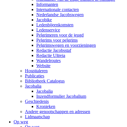
Informanten
Internationale contacten
Nederlandse Jacobswegen
Jacobike
Ledenbijeenkomsten
Ledenservice
Pelgrimeren voor de jeugd
Pelgrims voor pelgrims
Pelgrimswegen en voorzieningen
Redactie Jacobsstaf
Redactie Ultreia
Wandelroutes
Website
Hospitaleren
Publicaties
Bibliotheek Catalogus
Jacobalia
Jacobalia
Inzendformulier Jacobalium
Geschiedenis
Kronieken
Andere genootschappen en adressen
Lidmaatschap
Op weg
Op weg