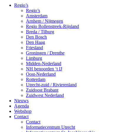
Regio’s
Regio’s
Amsterdam
Arnhem / Nijmegen
Regio Bollenstreek-Rijnland
Breda / Tilburg
Den Bosch
Den Haag
Friesland
Groningen / Drenthe
Limburg
Midden-Nederland
NH benoorden ‘t IJ
Oost-Nederland
Rotterdam
Utrecht-zuid / Rivierenland
Zuidoost Brabant
Zuidwest Nederland
Nieuws
Agenda
Webshop
Contact
Contact
Informatiecentrum Utrecht