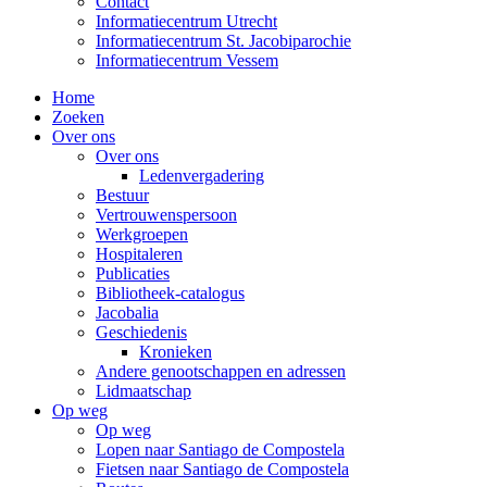
Contact
Informatiecentrum Utrecht
Informatiecentrum St. Jacobiparochie
Informatiecentrum Vessem
Home
Zoeken
Over ons
Over ons
Ledenvergadering
Bestuur
Vertrouwenspersoon
Werkgroepen
Hospitaleren
Publicaties
Bibliotheek-catalogus
Jacobalia
Geschiedenis
Kronieken
Andere genootschappen en adressen
Lidmaatschap
Op weg
Op weg
Lopen naar Santiago de Compostela
Fietsen naar Santiago de Compostela