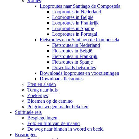
Routes
Looproutes naar Santiago de Compostela
Looproutes in Nederland
Looproutes in België
Looproutes in Frankrijk
Looproutes in Spanje
Looproutes in Portugal
Fietsroutes naar Santiago de Compostela
Fietsroutes in Nederland
Fietsroutes in België
Fietsroutes in Frankrijk
Fietsroutes in Spanje
Downloads fietsroutes
Downloads looproutes en voorzieningen
Downloads fietsroutes
Eten en slapen
Terug naar huis
Zoekertjes
Bloemen op de camino
Pelgrimswegen: nader bekeken
Spirituele reis
Bespiegelingen
Foto en film van de maand
De weg naar binnen in woord en beeld
Ervaringen