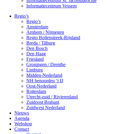
Informatiecentrum St. Jacobiparochie
Informatiecentrum Vessem
Regio’s
Regio’s
Amsterdam
Arnhem / Nijmegen
Regio Bollenstreek-Rijnland
Breda / Tilburg
Den Bosch
Den Haag
Friesland
Groningen / Drenthe
Limburg
Midden-Nederland
NH benoorden ‘t IJ
Oost-Nederland
Rotterdam
Utrecht-zuid / Rivierenland
Zuidoost Brabant
Zuidwest Nederland
Nieuws
Agenda
Webshop
Contact