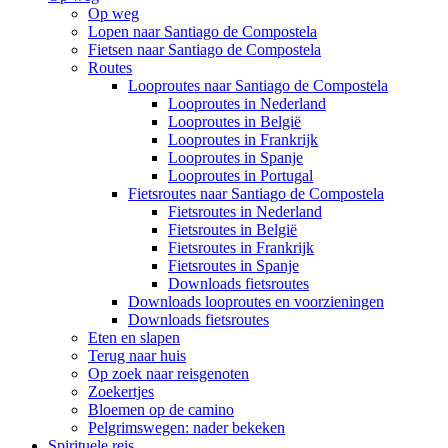
Op weg
Lopen naar Santiago de Compostela
Fietsen naar Santiago de Compostela
Routes
Looproutes naar Santiago de Compostela
Looproutes in Nederland
Looproutes in België
Looproutes in Frankrijk
Looproutes in Spanje
Looproutes in Portugal
Fietsroutes naar Santiago de Compostela
Fietsroutes in Nederland
Fietsroutes in België
Fietsroutes in Frankrijk
Fietsroutes in Spanje
Downloads fietsroutes
Downloads looproutes en voorzieningen
Downloads fietsroutes
Eten en slapen
Terug naar huis
Op zoek naar reisgenoten
Zoekertjes
Bloemen op de camino
Pelgrimswegen: nader bekeken
Spirituele reis