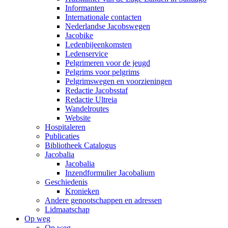
Informanten
Internationale contacten
Nederlandse Jacobswegen
Jacobike
Ledenbijeenkomsten
Ledenservice
Pelgrimeren voor de jeugd
Pelgrims voor pelgrims
Pelgrimswegen en voorzieningen
Redactie Jacobsstaf
Redactie Ultreia
Wandelroutes
Website
Hospitaleren
Publicaties
Bibliotheek Catalogus
Jacobalia
Jacobalia
Inzendformulier Jacobalium
Geschiedenis
Kronieken
Andere genootschappen en adressen
Lidmaatschap
Op weg
Op weg