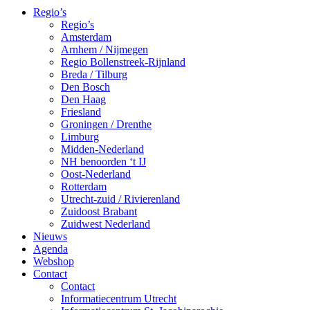
Regio’s
Regio’s
Amsterdam
Arnhem / Nijmegen
Regio Bollenstreek-Rijnland
Breda / Tilburg
Den Bosch
Den Haag
Friesland
Groningen / Drenthe
Limburg
Midden-Nederland
NH benoorden ‘t IJ
Oost-Nederland
Rotterdam
Utrecht-zuid / Rivierenland
Zuidoost Brabant
Zuidwest Nederland
Nieuws
Agenda
Webshop
Contact
Contact
Informatiecentrum Utrecht