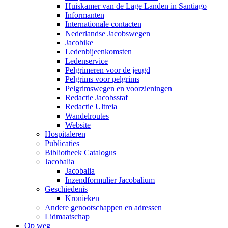
Huiskamer van de Lage Landen in Santiago
Informanten
Internationale contacten
Nederlandse Jacobswegen
Jacobike
Ledenbijeenkomsten
Ledenservice
Pelgrimeren voor de jeugd
Pelgrims voor pelgrims
Pelgrimswegen en voorzieningen
Redactie Jacobsstaf
Redactie Ultreia
Wandelroutes
Website
Hospitaleren
Publicaties
Bibliotheek Catalogus
Jacobalia
Jacobalia
Inzendformulier Jacobalium
Geschiedenis
Kronieken
Andere genootschappen en adressen
Lidmaatschap
Op weg