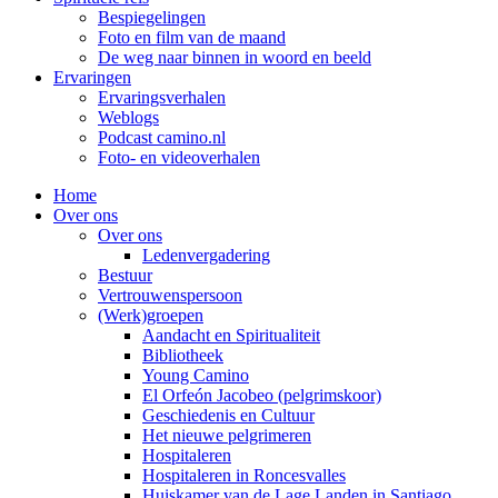
Bespiegelingen
Foto en film van de maand
De weg naar binnen in woord en beeld
Ervaringen
Ervaringsverhalen
Weblogs
Podcast camino.nl
Foto- en videoverhalen
Home
Over ons
Over ons
Ledenvergadering
Bestuur
Vertrouwenspersoon
(Werk)groepen
Aandacht en Spiritualiteit
Bibliotheek
Young Camino
El Orfeón Jacobeo (pelgrimskoor)
Geschiedenis en Cultuur
Het nieuwe pelgrimeren
Hospitaleren
Hospitaleren in Roncesvalles
Huiskamer van de Lage Landen in Santiago