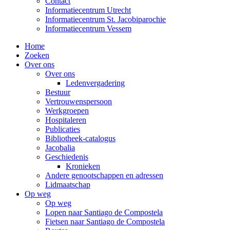
Contact
Informatiecentrum Utrecht
Informatiecentrum St. Jacobiparochie
Informatiecentrum Vessem
Home
Zoeken
Over ons
Over ons
Ledenvergadering
Bestuur
Vertrouwenspersoon
Werkgroepen
Hospitaleren
Publicaties
Bibliotheek-catalogus
Jacobalia
Geschiedenis
Kronieken
Andere genootschappen en adressen
Lidmaatschap
Op weg
Op weg
Lopen naar Santiago de Compostela
Fietsen naar Santiago de Compostela