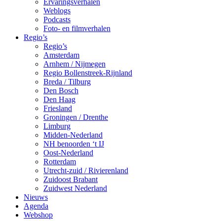
Ervaringsverhalen
Weblogs
Podcasts
Foto- en filmverhalen
Regio’s
Regio’s
Amsterdam
Arnhem / Nijmegen
Regio Bollenstreek-Rijnland
Breda / Tilburg
Den Bosch
Den Haag
Friesland
Groningen / Drenthe
Limburg
Midden-Nederland
NH benoorden ‘t IJ
Oost-Nederland
Rotterdam
Utrecht-zuid / Rivierenland
Zuidoost Brabant
Zuidwest Nederland
Nieuws
Agenda
Webshop