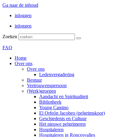
Ga naar de inhoud
inloggen
inloggen
Zoeken
FAQ
Home
Over ons
Over ons
Ledenvergadering
Bestuur
Vertrouwenspersoon
(Werk)groepen
Aandacht en Spiritualiteit
Bibliotheek
Young Camino
El Orfeón Jacobeo (pelgrimskoor)
Geschiedenis en Cultuur
Het nieuwe pelgrimeren
Hospitaleren
Hospitaleren in Roncesvalles