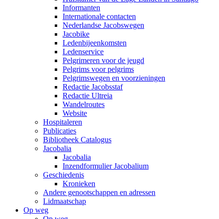
Informanten
Internationale contacten
Nederlandse Jacobswegen
Jacobike
Ledenbijeenkomsten
Ledenservice
Pelgrimeren voor de jeugd
Pelgrims voor pelgrims
Pelgrimswegen en voorzieningen
Redactie Jacobsstaf
Redactie Ultreia
Wandelroutes
Website
Hospitaleren
Publicaties
Bibliotheek Catalogus
Jacobalia
Jacobalia
Inzendformulier Jacobalium
Geschiedenis
Kronieken
Andere genootschappen en adressen
Lidmaatschap
Op weg
Op weg