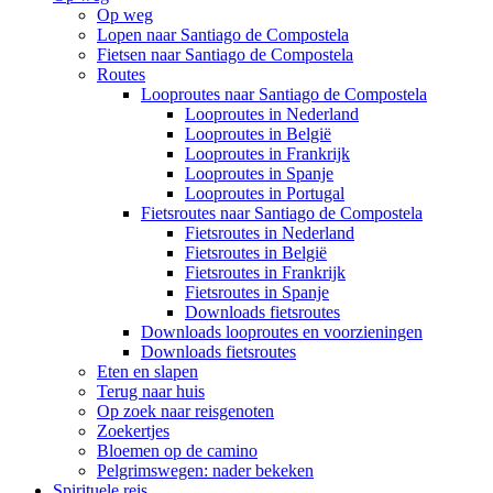
Op weg
Lopen naar Santiago de Compostela
Fietsen naar Santiago de Compostela
Routes
Looproutes naar Santiago de Compostela
Looproutes in Nederland
Looproutes in België
Looproutes in Frankrijk
Looproutes in Spanje
Looproutes in Portugal
Fietsroutes naar Santiago de Compostela
Fietsroutes in Nederland
Fietsroutes in België
Fietsroutes in Frankrijk
Fietsroutes in Spanje
Downloads fietsroutes
Downloads looproutes en voorzieningen
Downloads fietsroutes
Eten en slapen
Terug naar huis
Op zoek naar reisgenoten
Zoekertjes
Bloemen op de camino
Pelgrimswegen: nader bekeken
Spirituele reis