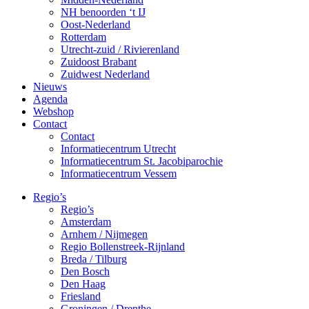
NH benoorden ‘t IJ
Oost-Nederland
Rotterdam
Utrecht-zuid / Rivierenland
Zuidoost Brabant
Zuidwest Nederland
Nieuws
Agenda
Webshop
Contact
Contact
Informatiecentrum Utrecht
Informatiecentrum St. Jacobiparochie
Informatiecentrum Vessem
Regio’s
Regio’s
Amsterdam
Arnhem / Nijmegen
Regio Bollenstreek-Rijnland
Breda / Tilburg
Den Bosch
Den Haag
Friesland
Groningen / Drenthe