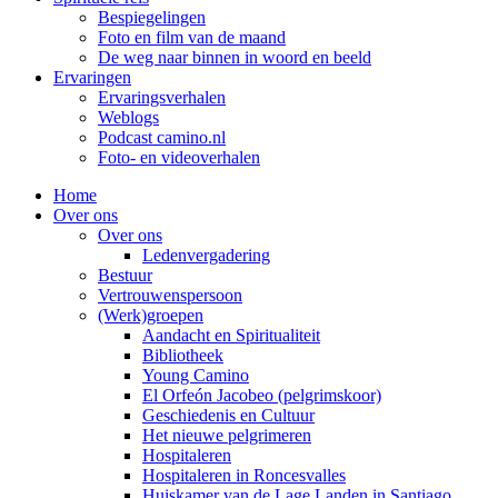
Bespiegelingen
Foto en film van de maand
De weg naar binnen in woord en beeld
Ervaringen
Ervaringsverhalen
Weblogs
Podcast camino.nl
Foto- en videoverhalen
Home
Over ons
Over ons
Ledenvergadering
Bestuur
Vertrouwenspersoon
(Werk)groepen
Aandacht en Spiritualiteit
Bibliotheek
Young Camino
El Orfeón Jacobeo (pelgrimskoor)
Geschiedenis en Cultuur
Het nieuwe pelgrimeren
Hospitaleren
Hospitaleren in Roncesvalles
Huiskamer van de Lage Landen in Santiago