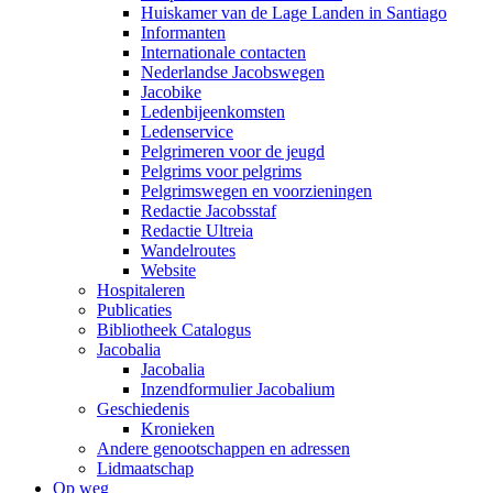
Huiskamer van de Lage Landen in Santiago
Informanten
Internationale contacten
Nederlandse Jacobswegen
Jacobike
Ledenbijeenkomsten
Ledenservice
Pelgrimeren voor de jeugd
Pelgrims voor pelgrims
Pelgrimswegen en voorzieningen
Redactie Jacobsstaf
Redactie Ultreia
Wandelroutes
Website
Hospitaleren
Publicaties
Bibliotheek Catalogus
Jacobalia
Jacobalia
Inzendformulier Jacobalium
Geschiedenis
Kronieken
Andere genootschappen en adressen
Lidmaatschap
Op weg