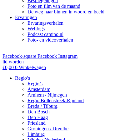
Bespiegelingen
Foto en film van de maand
De weg naar binnen in woord en beeld
Ervaringen
Ervaringsverhalen
Weblogs
Podcast camino.nl
Foto- en videoverhalen
Facebook-square
Facebook
Instagram
lid worden
€
0,00
0
Winkelwagen
Regio’s
Regio’s
Amsterdam
Arnhem / Nijmegen
Regio Bollenstreek-Rijnland
Breda / Tilburg
Den Bosch
Den Haag
Friesland
Groningen / Drenthe
Limburg
Midden-Nederland