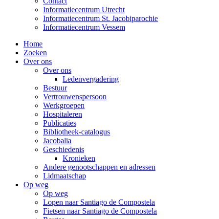
Contact
Informatiecentrum Utrecht
Informatiecentrum St. Jacobiparochie
Informatiecentrum Vessem
Home
Zoeken
Over ons
Over ons
Ledenvergadering
Bestuur
Vertrouwenspersoon
Werkgroepen
Hospitaleren
Publicaties
Bibliotheek-catalogus
Jacobalia
Geschiedenis
Kronieken
Andere genootschappen en adressen
Lidmaatschap
Op weg
Op weg
Lopen naar Santiago de Compostela
Fietsen naar Santiago de Compostela