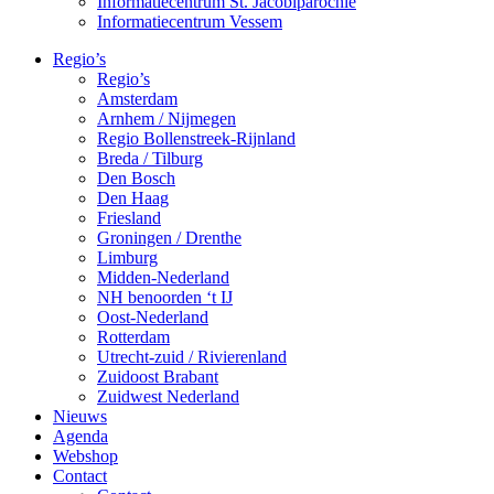
Informatiecentrum St. Jacobiparochie
Informatiecentrum Vessem
Regio’s
Regio’s
Amsterdam
Arnhem / Nijmegen
Regio Bollenstreek-Rijnland
Breda / Tilburg
Den Bosch
Den Haag
Friesland
Groningen / Drenthe
Limburg
Midden-Nederland
NH benoorden ‘t IJ
Oost-Nederland
Rotterdam
Utrecht-zuid / Rivierenland
Zuidoost Brabant
Zuidwest Nederland
Nieuws
Agenda
Webshop
Contact