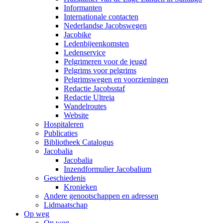
Informanten
Internationale contacten
Nederlandse Jacobswegen
Jacobike
Ledenbijeenkomsten
Ledenservice
Pelgrimeren voor de jeugd
Pelgrims voor pelgrims
Pelgrimswegen en voorzieningen
Redactie Jacobsstaf
Redactie Ultreia
Wandelroutes
Website
Hospitaleren
Publicaties
Bibliotheek Catalogus
Jacobalia
Jacobalia
Inzendformulier Jacobalium
Geschiedenis
Kronieken
Andere genootschappen en adressen
Lidmaatschap
Op weg
Op weg