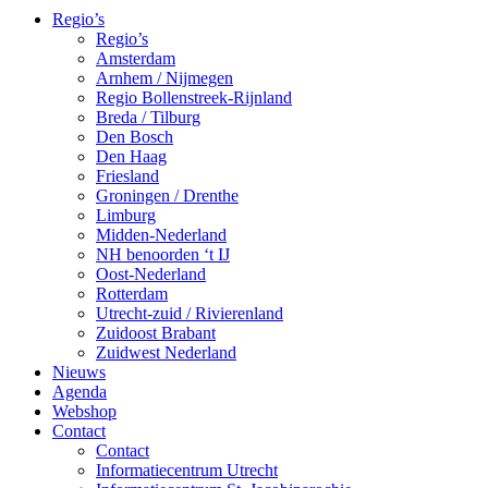
Regio’s
Regio’s
Amsterdam
Arnhem / Nijmegen
Regio Bollenstreek-Rijnland
Breda / Tilburg
Den Bosch
Den Haag
Friesland
Groningen / Drenthe
Limburg
Midden-Nederland
NH benoorden ‘t IJ
Oost-Nederland
Rotterdam
Utrecht-zuid / Rivierenland
Zuidoost Brabant
Zuidwest Nederland
Nieuws
Agenda
Webshop
Contact
Contact
Informatiecentrum Utrecht