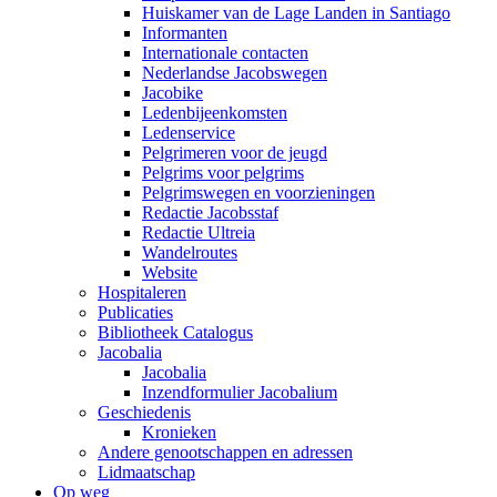
Huiskamer van de Lage Landen in Santiago
Informanten
Internationale contacten
Nederlandse Jacobswegen
Jacobike
Ledenbijeenkomsten
Ledenservice
Pelgrimeren voor de jeugd
Pelgrims voor pelgrims
Pelgrimswegen en voorzieningen
Redactie Jacobsstaf
Redactie Ultreia
Wandelroutes
Website
Hospitaleren
Publicaties
Bibliotheek Catalogus
Jacobalia
Jacobalia
Inzendformulier Jacobalium
Geschiedenis
Kronieken
Andere genootschappen en adressen
Lidmaatschap
Op weg