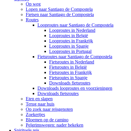
Op weg
Lopen naar Santiago de Compostela
Fietsen naar Santiago de Compostela
Routes
Looproutes naar Santiago de Compostela
Looproutes in Nederland
Looproutes in België
Looproutes in Frankrijk
Looproutes in Spanje
Looproutes in Portugal
Fietsroutes naar Santiago de Compostela
Fietsroutes in Nederland
Fietsroutes in België
Fietsroutes in Frankrijk
Fietsroutes in Spanje
Downloads fietsroutes
Downloads looproutes en voorzieningen
Downloads fietsroutes
Eten en slapen
Terug naar huis
Op zoek naar reisgenoten
Zoekertjes
Bloemen op de camino
Pelgrimswegen: nader bekeken
Spirituele reis