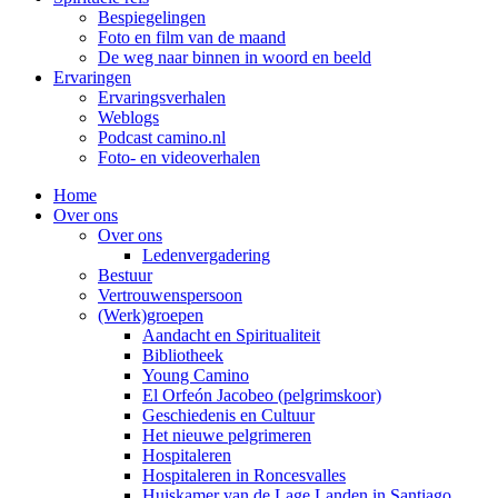
Bespiegelingen
Foto en film van de maand
De weg naar binnen in woord en beeld
Ervaringen
Ervaringsverhalen
Weblogs
Podcast camino.nl
Foto- en videoverhalen
Home
Over ons
Over ons
Ledenvergadering
Bestuur
Vertrouwenspersoon
(Werk)groepen
Aandacht en Spiritualiteit
Bibliotheek
Young Camino
El Orfeón Jacobeo (pelgrimskoor)
Geschiedenis en Cultuur
Het nieuwe pelgrimeren
Hospitaleren
Hospitaleren in Roncesvalles
Huiskamer van de Lage Landen in Santiago