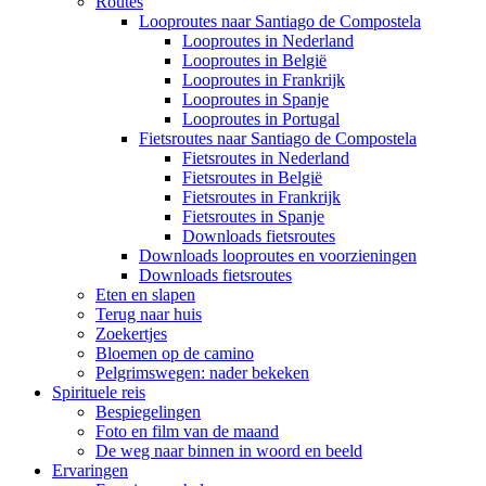
Routes
Looproutes naar Santiago de Compostela
Looproutes in Nederland
Looproutes in België
Looproutes in Frankrijk
Looproutes in Spanje
Looproutes in Portugal
Fietsroutes naar Santiago de Compostela
Fietsroutes in Nederland
Fietsroutes in België
Fietsroutes in Frankrijk
Fietsroutes in Spanje
Downloads fietsroutes
Downloads looproutes en voorzieningen
Downloads fietsroutes
Eten en slapen
Terug naar huis
Zoekertjes
Bloemen op de camino
Pelgrimswegen: nader bekeken
Spirituele reis
Bespiegelingen
Foto en film van de maand
De weg naar binnen in woord en beeld
Ervaringen