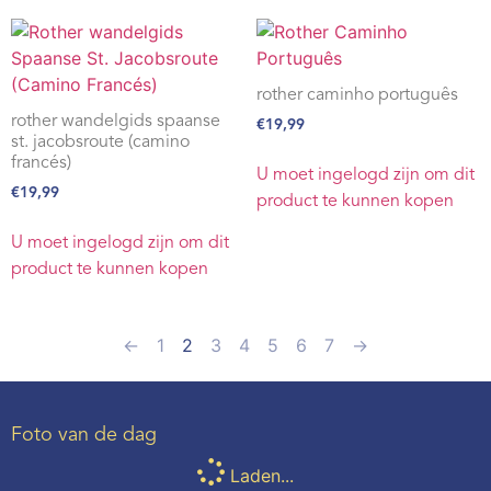
rother caminho português
rother wandelgids spaanse
€
19,99
st. jacobsroute (camino
francés)
U moet ingelogd zijn om dit
€
19,99
product te kunnen kopen
U moet ingelogd zijn om dit
product te kunnen kopen
←
1
2
3
4
5
6
7
→
Foto van de dag
Laden...