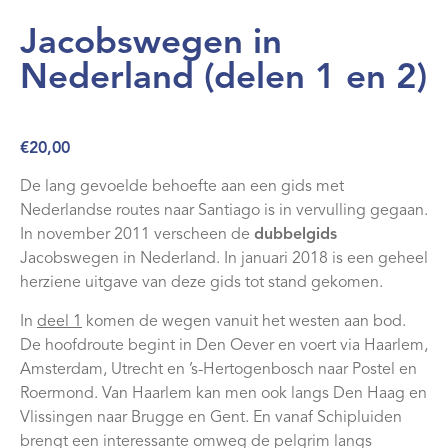
Webshop
Jacobswegen in
Contact
Nederland (delen 1 en 2)
€
20,00
De lang gevoelde behoefte aan een gids met
Nederlandse routes naar Santiago is in vervulling gegaan.
In november 2011 verscheen de
dubbelgids
Jacobswegen in Nederland. In januari 2018 is een geheel
herziene uitgave van deze gids tot stand gekomen.
In
deel 1
komen de wegen vanuit het westen aan bod.
De hoofdroute begint in Den Oever en voert via Haarlem,
Amsterdam, Utrecht en ’s-Hertogenbosch naar Postel en
Roermond. Van Haarlem kan men ook langs Den Haag en
Vlissingen naar Brugge en Gent. En vanaf Schipluiden
brengt een interessante omweg de pelgrim langs