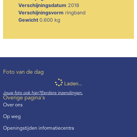
Verschijningsdatum
2018
Verschijningsvorm
ringband
Gewicht
0.600 kg
Foto van de dag
Laden...
Jouw foto ook hier?
Eerdere inzendingen.
Overige pagina's
Over ons
Op weg
Openingstijden informatiecentra