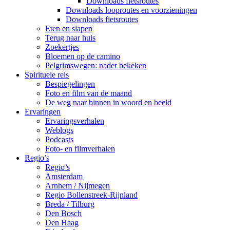
Downloads fietsroutes
Downloads looproutes en voorzieningen
Downloads fietsroutes
Eten en slapen
Terug naar huis
Zoekertjes
Bloemen op de camino
Pelgrimswegen: nader bekeken
Spirituele reis
Bespiegelingen
Foto en film van de maand
De weg naar binnen in woord en beeld
Ervaringen
Ervaringsverhalen
Weblogs
Podcasts
Foto- en filmverhalen
Regio’s
Regio’s
Amsterdam
Arnhem / Nijmegen
Regio Bollenstreek-Rijnland
Breda / Tilburg
Den Bosch
Den Haag