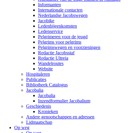
Informanten
Internationale contacten
Nederlandse Jacobswegen
Jacobike
Ledenbijeenkomsten
Ledenservice
Pelgrimeren voor de jeugd
Pelgrims voor pelgrims
Pelgrimswegen en voorzieningen
Redactie Jacobsstaf
Redactie Ultreia
Wandelroutes
Website
Hospitaleren
Publicaties
Bibliotheek Catalogus
Jacobalia
Jacobalia
Inzendformulier Jacobalium
Geschiedenis
Kronieken
Andere genootschappen en adressen
Lidmaatschap
Op weg
Op weg