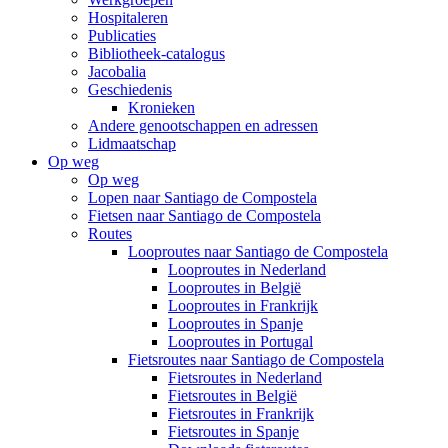
Hospitaleren
Publicaties
Bibliotheek-catalogus
Jacobalia
Geschiedenis
Kronieken
Andere genootschappen en adressen
Lidmaatschap
Op weg
Op weg
Lopen naar Santiago de Compostela
Fietsen naar Santiago de Compostela
Routes
Looproutes naar Santiago de Compostela
Looproutes in Nederland
Looproutes in België
Looproutes in Frankrijk
Looproutes in Spanje
Looproutes in Portugal
Fietsroutes naar Santiago de Compostela
Fietsroutes in Nederland
Fietsroutes in België
Fietsroutes in Frankrijk
Fietsroutes in Spanje