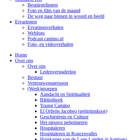
Bespiegelingen
Foto en film van de maand
De weg naar binnen in woord en beeld
Ervaringen
Ervaringsverhalen
Weblogs
Podcast camino.nl
Foto- en videoverhalen
Home
Over ons
Over ons
Ledenvergadering
Bestuur
Vertrouwenspersoon
(Werk)groepen
Aandacht en Spiritualiteit
Bibliotheek
Young Camino
El Orfeón Jacobeo (pelgrimskoor)
Geschiedenis en Cultuur
Het nieuwe pelgrimeren
Hospitaleren
Hospitaleren in Roncesvalles
Huiskamer van de Lage Landen in Santiago