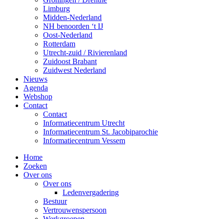
Limburg
Midden-Nederland
NH benoorden ‘t IJ
Oost-Nederland
Rotterdam
Utrecht-zuid / Rivierenland
Zuidoost Brabant
Zuidwest Nederland
Nieuws
Agenda
Webshop
Contact
Contact
Informatiecentrum Utrecht
Informatiecentrum St. Jacobiparochie
Informatiecentrum Vessem
Home
Zoeken
Over ons
Over ons
Ledenvergadering
Bestuur
Vertrouwenspersoon
Werkgroepen