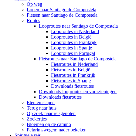
Op weg
Lopen naar Santiago de Compostela
Fietsen naar Santiago de Compostela
Routes
Looproutes naar Santiago de Compostela
Looproutes in Nederland
Looproutes in België
Looproutes in Frankrijk
Looproutes in Spanje
Looproutes in Portugal
Fietsroutes naar Santiago de Compostela
Fietsroutes in Nederland
Fietsroutes in België
Fietsroutes in Frankrijk
Fietsroutes in Spanje
Downloads fietsroutes
Downloads looproutes en voorzieningen
Downloads fietsroutes
Eten en slapen
Terug naar huis
Op zoek naar reisgenoten
Zoekertjes
Bloemen op de camino
Pelgrimswegen: nader bekeken
Spirituele reis