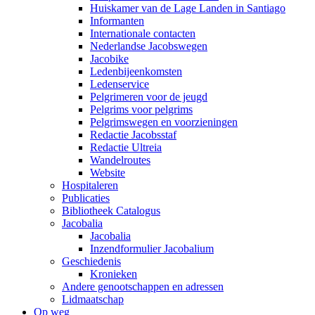
Huiskamer van de Lage Landen in Santiago
Informanten
Internationale contacten
Nederlandse Jacobswegen
Jacobike
Ledenbijeenkomsten
Ledenservice
Pelgrimeren voor de jeugd
Pelgrims voor pelgrims
Pelgrimswegen en voorzieningen
Redactie Jacobsstaf
Redactie Ultreia
Wandelroutes
Website
Hospitaleren
Publicaties
Bibliotheek Catalogus
Jacobalia
Jacobalia
Inzendformulier Jacobalium
Geschiedenis
Kronieken
Andere genootschappen en adressen
Lidmaatschap
Op weg