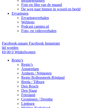
Bespiegelingen
Foto en film van de maand
De weg naar binnen in woord en beeld
Ervaringen
Ervaringsverhalen
Weblogs
Podcast camino.nl
Foto- en videoverhalen
Facebook-square
Facebook
Instagram
lid worden
€
0,00
0
Winkelwagen
Regio’s
Regio’s
Amsterdam
Arnhem / Nijmegen
Regio Bollenstreek-Rijnland
Breda / Tilburg
Den Bosch
Den Haag
Friesland
Groningen / Drenthe
Limburg
Midden-Nederland