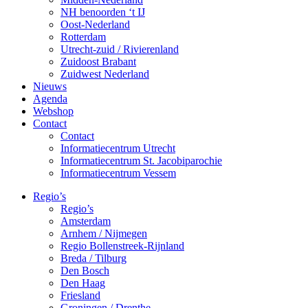
NH benoorden ‘t IJ
Oost-Nederland
Rotterdam
Utrecht-zuid / Rivierenland
Zuidoost Brabant
Zuidwest Nederland
Nieuws
Agenda
Webshop
Contact
Contact
Informatiecentrum Utrecht
Informatiecentrum St. Jacobiparochie
Informatiecentrum Vessem
Regio’s
Regio’s
Amsterdam
Arnhem / Nijmegen
Regio Bollenstreek-Rijnland
Breda / Tilburg
Den Bosch
Den Haag
Friesland
Groningen / Drenthe