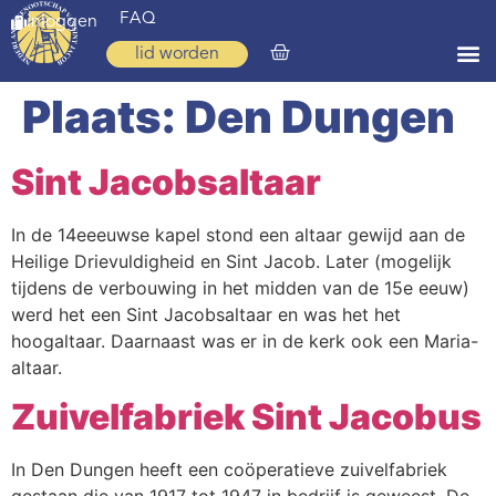
FAQ
inloggen
lid worden
Plaats:
Den Dungen
Home
Zoeken
Sint Jacobsaltaar
Over ons
In de 14eeeuwse kapel stond een altaar gewijd aan de
Op weg
Heilige Drievuldigheid en Sint Jacob. Later (mogelijk
tijdens de verbouwing in het midden van de 15e eeuw)
Spirituele reis
werd het een Sint Jacobsaltaar en was het het
Ervaringen
hoogaltaar. Daarnaast was er in de kerk ook een Maria-
altaar.
Regio’s
Zuivelfabriek Sint Jacobus
Nieuws
In Den Dungen heeft een coöperatieve zuivelfabriek
Agenda