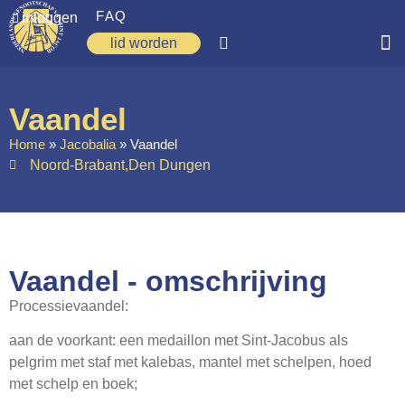
FAQ
inloggen
lid worden
Home
Vaandel
Zoeken
Home
»
Jacobalia
»
Vaandel
Noord-Brabant
,
Den Dungen
Over ons
Op weg
Spirituele reis
Vaandel - omschrijving
Ervaringen
Processievaandel:
Regio’s
aan de voorkant: een medaillon met Sint-Jacobus als
Nieuws
pelgrim met staf met kalebas, mantel met schelpen, hoed
Agenda
met schelp en boek;