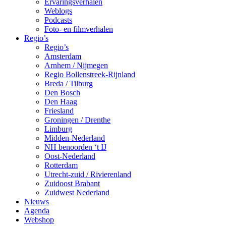
Ervaringsverhalen
Weblogs
Podcasts
Foto- en filmverhalen
Regio’s
Regio’s
Amsterdam
Arnhem / Nijmegen
Regio Bollenstreek-Rijnland
Breda / Tilburg
Den Bosch
Den Haag
Friesland
Groningen / Drenthe
Limburg
Midden-Nederland
NH benoorden ‘t IJ
Oost-Nederland
Rotterdam
Utrecht-zuid / Rivierenland
Zuidoost Brabant
Zuidwest Nederland
Nieuws
Agenda
Webshop