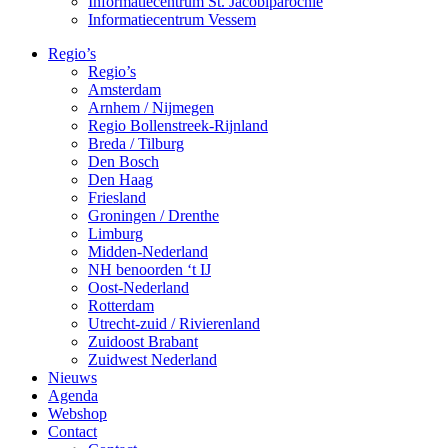
Informatiecentrum St. Jacobiparochie
Informatiecentrum Vessem
Regio’s
Regio’s
Amsterdam
Arnhem / Nijmegen
Regio Bollenstreek-Rijnland
Breda / Tilburg
Den Bosch
Den Haag
Friesland
Groningen / Drenthe
Limburg
Midden-Nederland
NH benoorden ‘t IJ
Oost-Nederland
Rotterdam
Utrecht-zuid / Rivierenland
Zuidoost Brabant
Zuidwest Nederland
Nieuws
Agenda
Webshop
Contact