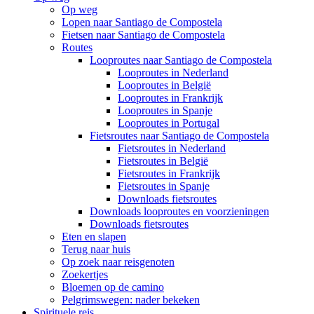
Op weg
Lopen naar Santiago de Compostela
Fietsen naar Santiago de Compostela
Routes
Looproutes naar Santiago de Compostela
Looproutes in Nederland
Looproutes in België
Looproutes in Frankrijk
Looproutes in Spanje
Looproutes in Portugal
Fietsroutes naar Santiago de Compostela
Fietsroutes in Nederland
Fietsroutes in België
Fietsroutes in Frankrijk
Fietsroutes in Spanje
Downloads fietsroutes
Downloads looproutes en voorzieningen
Downloads fietsroutes
Eten en slapen
Terug naar huis
Op zoek naar reisgenoten
Zoekertjes
Bloemen op de camino
Pelgrimswegen: nader bekeken
Spirituele reis