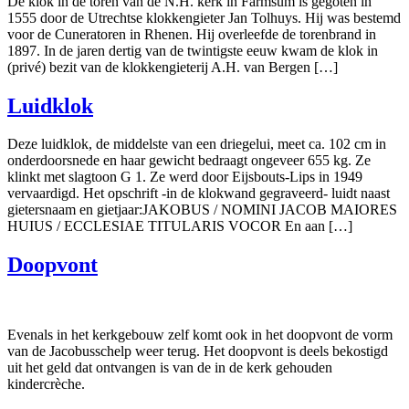
De klok in de toren van de N.H. kerk in Farmsum is gegoten in
1555 door de Utrechtse klokkengieter Jan Tolhuys. Hij was bestemd
voor de Cuneratoren in Rhenen. Hij overleefde de torenbrand in
1897. In de jaren dertig van de twintigste eeuw kwam de klok in
(privé) bezit van de klokkengieterij A.H. van Bergen […]
Luidklok
Deze luidklok, de middelste van een driegelui, meet ca. 102 cm in
onderdoorsnede en haar gewicht bedraagt ongeveer 655 kg. Ze
klinkt met slagtoon G 1. Ze werd door Eijsbouts-Lips in 1949
vervaardigd. Het opschrift -in de klokwand gegraveerd- luidt naast
gietersnaam en gietjaar:JAKOBUS / NOMINI JACOB MAIORES
HUIUS / ECCLESIAE TITULARIS VOCOR En aan […]
Doopvont
Evenals in het kerkgebouw zelf komt ook in het doopvont de vorm
van de Jacobusschelp weer terug. Het doopvont is deels bekostigd
uit het geld dat ontvangen is van de in de kerk gehouden
kindercrèche.