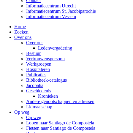
Contact
Informatiecentrum Utrecht
Informatiecentrum St. Jacobiparochie
Informatiecentrum Vessem
Home
Zoeken
Over ons
Over ons
Ledenvergadering
Bestuur
Vertrouwenspersoon
Werkgroepen
Hospitaleren
Publicaties
Bibliotheek-catalogus
Jacobalia
Geschiedenis
Kronieken
Andere genootschappen en adressen
Lidmaatschap
Op weg
Op weg
Lopen naar Santiago de Compostela
Fietsen naar Santiago de Compostela