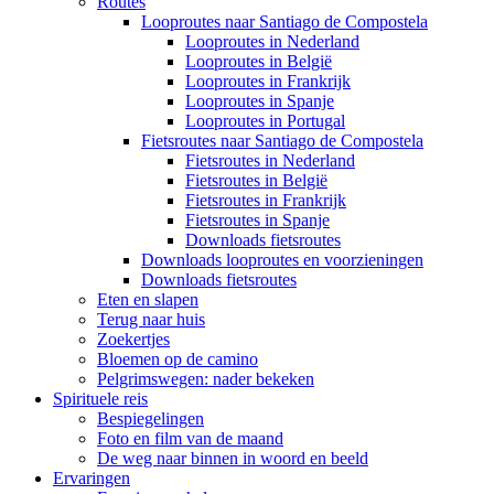
Routes
Looproutes naar Santiago de Compostela
Looproutes in Nederland
Looproutes in België
Looproutes in Frankrijk
Looproutes in Spanje
Looproutes in Portugal
Fietsroutes naar Santiago de Compostela
Fietsroutes in Nederland
Fietsroutes in België
Fietsroutes in Frankrijk
Fietsroutes in Spanje
Downloads fietsroutes
Downloads looproutes en voorzieningen
Downloads fietsroutes
Eten en slapen
Terug naar huis
Zoekertjes
Bloemen op de camino
Pelgrimswegen: nader bekeken
Spirituele reis
Bespiegelingen
Foto en film van de maand
De weg naar binnen in woord en beeld
Ervaringen