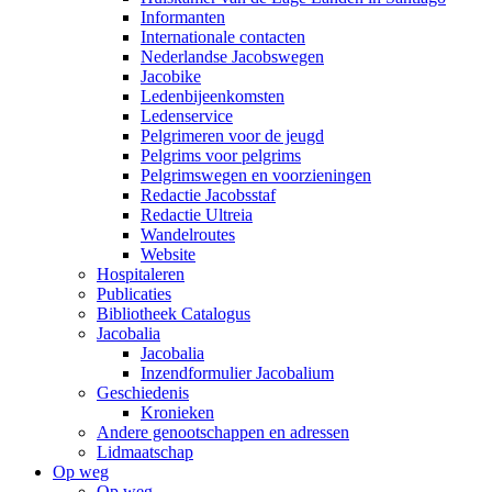
Informanten
Internationale contacten
Nederlandse Jacobswegen
Jacobike
Ledenbijeenkomsten
Ledenservice
Pelgrimeren voor de jeugd
Pelgrims voor pelgrims
Pelgrimswegen en voorzieningen
Redactie Jacobsstaf
Redactie Ultreia
Wandelroutes
Website
Hospitaleren
Publicaties
Bibliotheek Catalogus
Jacobalia
Jacobalia
Inzendformulier Jacobalium
Geschiedenis
Kronieken
Andere genootschappen en adressen
Lidmaatschap
Op weg
Op weg