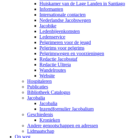
Huiskamer van de Lage Landen in Santiago
Informanten
Internationale contacten
Nederlandse Jacobswegen
Jacobike
Ledenbijeenkomsten
Ledenservice
Pelgrimeren voor de jeugd
Pelgrims voor pelgrims
Pelgrimswegen en voorzieningen
Redactie Jacobsstaf
Redactie Ultreia
Wandelroutes
Website
Hospitaleren
Publicaties
Bibliotheek Catalogus
Jacobalia
Jacobalia
Inzendformulier Jacobalium
Geschiedenis
Kronieken
Andere genootschappen en adressen
Lidmaatschap
Op weg