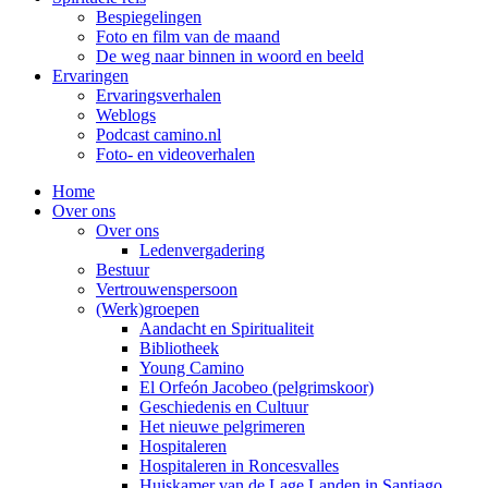
Bespiegelingen
Foto en film van de maand
De weg naar binnen in woord en beeld
Ervaringen
Ervaringsverhalen
Weblogs
Podcast camino.nl
Foto- en videoverhalen
Home
Over ons
Over ons
Ledenvergadering
Bestuur
Vertrouwenspersoon
(Werk)groepen
Aandacht en Spiritualiteit
Bibliotheek
Young Camino
El Orfeón Jacobeo (pelgrimskoor)
Geschiedenis en Cultuur
Het nieuwe pelgrimeren
Hospitaleren
Hospitaleren in Roncesvalles
Huiskamer van de Lage Landen in Santiago