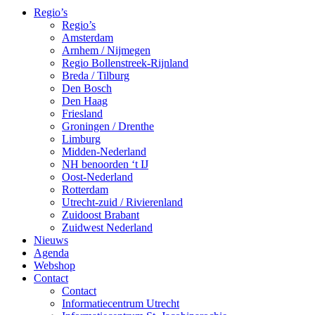
Regio’s
Regio’s
Amsterdam
Arnhem / Nijmegen
Regio Bollenstreek-Rijnland
Breda / Tilburg
Den Bosch
Den Haag
Friesland
Groningen / Drenthe
Limburg
Midden-Nederland
NH benoorden ‘t IJ
Oost-Nederland
Rotterdam
Utrecht-zuid / Rivierenland
Zuidoost Brabant
Zuidwest Nederland
Nieuws
Agenda
Webshop
Contact
Contact
Informatiecentrum Utrecht