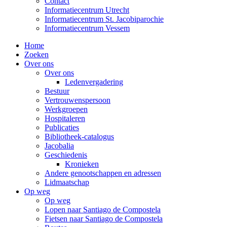
Contact
Informatiecentrum Utrecht
Informatiecentrum St. Jacobiparochie
Informatiecentrum Vessem
Home
Zoeken
Over ons
Over ons
Ledenvergadering
Bestuur
Vertrouwenspersoon
Werkgroepen
Hospitaleren
Publicaties
Bibliotheek-catalogus
Jacobalia
Geschiedenis
Kronieken
Andere genootschappen en adressen
Lidmaatschap
Op weg
Op weg
Lopen naar Santiago de Compostela
Fietsen naar Santiago de Compostela