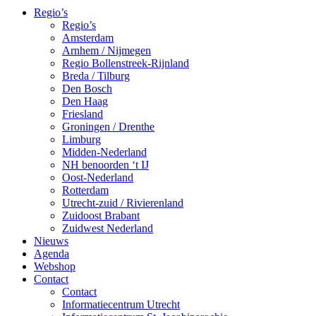
Regio’s
Regio’s
Amsterdam
Arnhem / Nijmegen
Regio Bollenstreek-Rijnland
Breda / Tilburg
Den Bosch
Den Haag
Friesland
Groningen / Drenthe
Limburg
Midden-Nederland
NH benoorden ‘t IJ
Oost-Nederland
Rotterdam
Utrecht-zuid / Rivierenland
Zuidoost Brabant
Zuidwest Nederland
Nieuws
Agenda
Webshop
Contact
Contact
Informatiecentrum Utrecht