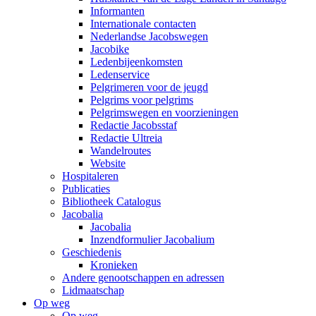
Informanten
Internationale contacten
Nederlandse Jacobswegen
Jacobike
Ledenbijeenkomsten
Ledenservice
Pelgrimeren voor de jeugd
Pelgrims voor pelgrims
Pelgrimswegen en voorzieningen
Redactie Jacobsstaf
Redactie Ultreia
Wandelroutes
Website
Hospitaleren
Publicaties
Bibliotheek Catalogus
Jacobalia
Jacobalia
Inzendformulier Jacobalium
Geschiedenis
Kronieken
Andere genootschappen en adressen
Lidmaatschap
Op weg
Op weg