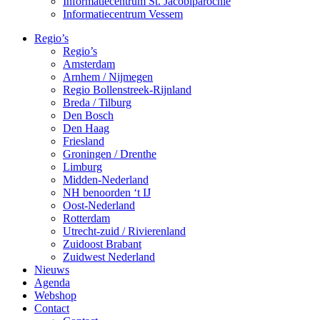
Informatiecentrum St. Jacobiparochie
Informatiecentrum Vessem
Regio’s
Regio’s
Amsterdam
Arnhem / Nijmegen
Regio Bollenstreek-Rijnland
Breda / Tilburg
Den Bosch
Den Haag
Friesland
Groningen / Drenthe
Limburg
Midden-Nederland
NH benoorden ‘t IJ
Oost-Nederland
Rotterdam
Utrecht-zuid / Rivierenland
Zuidoost Brabant
Zuidwest Nederland
Nieuws
Agenda
Webshop
Contact