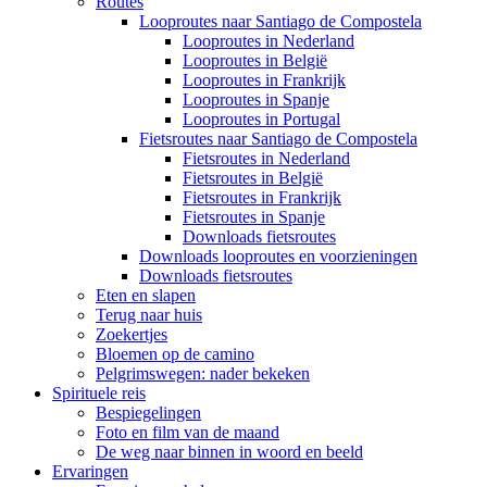
Routes
Looproutes naar Santiago de Compostela
Looproutes in Nederland
Looproutes in België
Looproutes in Frankrijk
Looproutes in Spanje
Looproutes in Portugal
Fietsroutes naar Santiago de Compostela
Fietsroutes in Nederland
Fietsroutes in België
Fietsroutes in Frankrijk
Fietsroutes in Spanje
Downloads fietsroutes
Downloads looproutes en voorzieningen
Downloads fietsroutes
Eten en slapen
Terug naar huis
Zoekertjes
Bloemen op de camino
Pelgrimswegen: nader bekeken
Spirituele reis
Bespiegelingen
Foto en film van de maand
De weg naar binnen in woord en beeld
Ervaringen