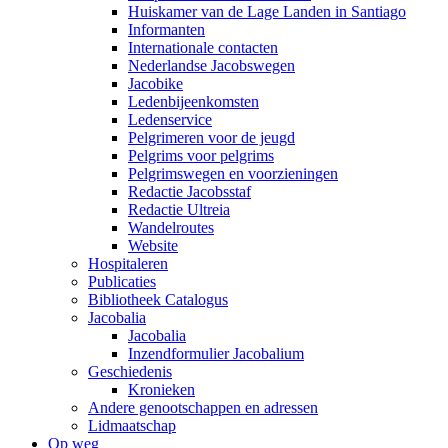
Huiskamer van de Lage Landen in Santiago
Informanten
Internationale contacten
Nederlandse Jacobswegen
Jacobike
Ledenbijeenkomsten
Ledenservice
Pelgrimeren voor de jeugd
Pelgrims voor pelgrims
Pelgrimswegen en voorzieningen
Redactie Jacobsstaf
Redactie Ultreia
Wandelroutes
Website
Hospitaleren
Publicaties
Bibliotheek Catalogus
Jacobalia
Jacobalia
Inzendformulier Jacobalium
Geschiedenis
Kronieken
Andere genootschappen en adressen
Lidmaatschap
Op weg