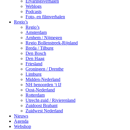
Ervaringsverhalen
Weblogs
Podcasts
Foto- en filmverhalen
Regio’s
Regio’s
Amsterdam
Arnhem / Nijmegen
Regio Bollenstreek-Rijnland
Breda / Tilburg
Den Bosch
Den Haag
Friesland
Groningen / Drenthe
Limburg
Midden-Nederland
NH benoorden ‘t IJ
Oost-Nederland
Rotterdam
Utrecht-zuid / Rivierenland
Zuidoost Brabant
Zuidwest Nederland
Nieuws
Agenda
Webshop