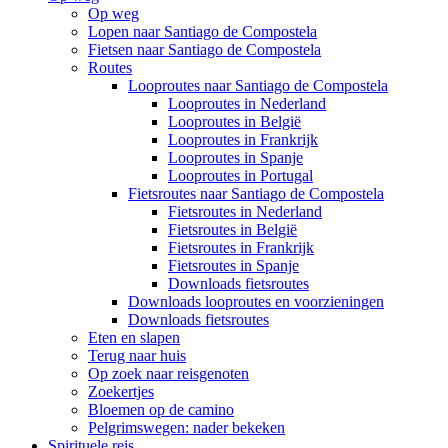
Op weg
Lopen naar Santiago de Compostela
Fietsen naar Santiago de Compostela
Routes
Looproutes naar Santiago de Compostela
Looproutes in Nederland
Looproutes in België
Looproutes in Frankrijk
Looproutes in Spanje
Looproutes in Portugal
Fietsroutes naar Santiago de Compostela
Fietsroutes in Nederland
Fietsroutes in België
Fietsroutes in Frankrijk
Fietsroutes in Spanje
Downloads fietsroutes
Downloads looproutes en voorzieningen
Downloads fietsroutes
Eten en slapen
Terug naar huis
Op zoek naar reisgenoten
Zoekertjes
Bloemen op de camino
Pelgrimswegen: nader bekeken
Spirituele reis