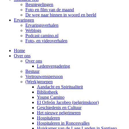
Bespiegelingen
Foto en film van de maand
De weg naar binnen in woord en beeld
Ervaringen
Ervaringsverhalen
Weblogs
Podcast camino.nl
Foto- en videoverhalen
Home
Over ons
Over ons
Ledenvergadering
Bestuur
Vertrouwenspersoon
(Werk)groepen
Aandacht en Spiritualiteit
Bibliotheek
Young Camino
El Orfeón Jacobeo (pelgrimskoor)
Geschiedenis en Cultuur
Het nieuwe pelgrimeren
Hospitaleren
Hospitaleren in Roncesvalles
Huiskamer van de Lage Landen in Santiago