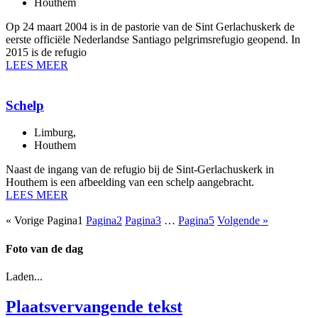
Houthem
Op 24 maart 2004 is in de pastorie van de Sint Gerlachuskerk de
eerste officiële Nederlandse Santiago pelgrimsrefugio geopend. In
2015 is de refugio
LEES MEER
Schelp
Limburg
,
Houthem
Naast de ingang van de refugio bij de Sint-Gerlachuskerk in
Houthem is een afbeelding van een schelp aangebracht.
LEES MEER
« Vorige
Pagina
1
Pagina
2
Pagina
3
…
Pagina
5
Volgende »
Foto van de dag
Laden...
Plaatsvervangende tekst