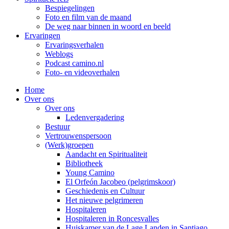
Bespiegelingen
Foto en film van de maand
De weg naar binnen in woord en beeld
Ervaringen
Ervaringsverhalen
Weblogs
Podcast camino.nl
Foto- en videoverhalen
Home
Over ons
Over ons
Ledenvergadering
Bestuur
Vertrouwenspersoon
(Werk)groepen
Aandacht en Spiritualiteit
Bibliotheek
Young Camino
El Orfeón Jacobeo (pelgrimskoor)
Geschiedenis en Cultuur
Het nieuwe pelgrimeren
Hospitaleren
Hospitaleren in Roncesvalles
Huiskamer van de Lage Landen in Santiago