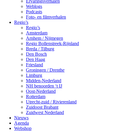
Ervaringsverhalen
Weblogs
Podcasts
Foto- en filmverhalen
Regio’s
Regio’s
Amsterdam
Arnhem / Nijmegen
Regio Bollenstreek-Rijnland
Breda / Tilburg
Den Bosch
Den Haag
Friesland
Groningen / Drenthe
Limburg
Midden-Nederland
NH benoorden ‘t IJ
Oost-Nederland
Rotterdam
Utrecht-zuid / Rivierenland
Zuidoost Brabant
Zuidwest Nederland
Nieuws
Agenda
Webshop