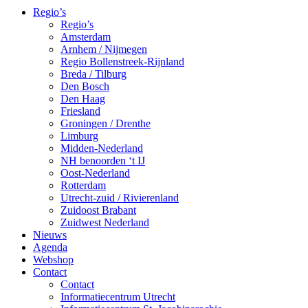
Regio’s
Regio’s
Amsterdam
Arnhem / Nijmegen
Regio Bollenstreek-Rijnland
Breda / Tilburg
Den Bosch
Den Haag
Friesland
Groningen / Drenthe
Limburg
Midden-Nederland
NH benoorden ‘t IJ
Oost-Nederland
Rotterdam
Utrecht-zuid / Rivierenland
Zuidoost Brabant
Zuidwest Nederland
Nieuws
Agenda
Webshop
Contact
Contact
Informatiecentrum Utrecht