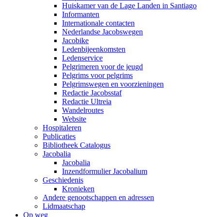
Huiskamer van de Lage Landen in Santiago
Informanten
Internationale contacten
Nederlandse Jacobswegen
Jacobike
Ledenbijeenkomsten
Ledenservice
Pelgrimeren voor de jeugd
Pelgrims voor pelgrims
Pelgrimswegen en voorzieningen
Redactie Jacobsstaf
Redactie Ultreia
Wandelroutes
Website
Hospitaleren
Publicaties
Bibliotheek Catalogus
Jacobalia
Jacobalia
Inzendformulier Jacobalium
Geschiedenis
Kronieken
Andere genootschappen en adressen
Lidmaatschap
Op weg