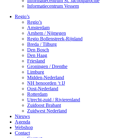
Informatiecentrum St. Jacobiparochie
Informatiecentrum Vessem
Regio’s
Regio’s
Amsterdam
Arnhem / Nijmegen
Regio Bollenstreek-Rijnland
Breda / Tilburg
Den Bosch
Den Haag
Friesland
Groningen / Drenthe
Limburg
Midden-Nederland
NH benoorden ‘t IJ
Oost-Nederland
Rotterdam
Utrecht-zuid / Rivierenland
Zuidoost Brabant
Zuidwest Nederland
Nieuws
Agenda
Webshop
Contact