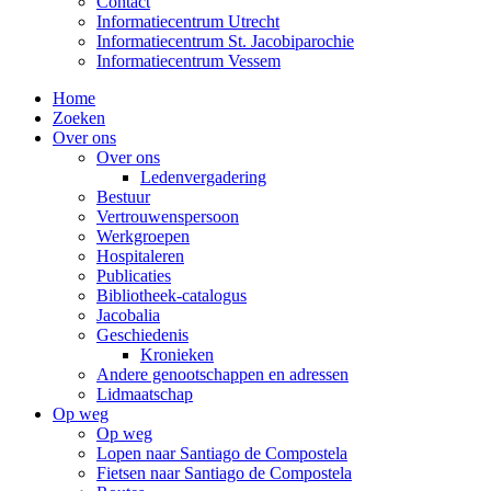
Contact
Informatiecentrum Utrecht
Informatiecentrum St. Jacobiparochie
Informatiecentrum Vessem
Home
Zoeken
Over ons
Over ons
Ledenvergadering
Bestuur
Vertrouwenspersoon
Werkgroepen
Hospitaleren
Publicaties
Bibliotheek-catalogus
Jacobalia
Geschiedenis
Kronieken
Andere genootschappen en adressen
Lidmaatschap
Op weg
Op weg
Lopen naar Santiago de Compostela
Fietsen naar Santiago de Compostela