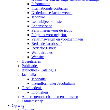
Informanten
Internationale contacten
Nederlandse Jacobswegen
Jacobike
Ledenbijeenkomsten
Ledenservice
Pelgrimeren voor de jeugd
Pelgrims voor pelgrims
Pelgrimswegen en voorzieningen
Redactie Jacobsstaf
Redactie Ultreia
Wandelroutes
Website
Hospitaleren
Publicaties
Bibliotheek Catalogus
Jacobalia
Jacobalia
Inzendformulier Jacobalium
Geschiedenis
Kronieken
Andere genootschappen en adressen
Lidmaatschap
Op weg
Op weg