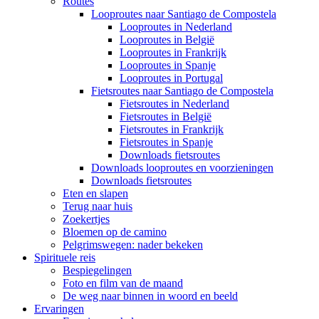
Routes
Looproutes naar Santiago de Compostela
Looproutes in Nederland
Looproutes in België
Looproutes in Frankrijk
Looproutes in Spanje
Looproutes in Portugal
Fietsroutes naar Santiago de Compostela
Fietsroutes in Nederland
Fietsroutes in België
Fietsroutes in Frankrijk
Fietsroutes in Spanje
Downloads fietsroutes
Downloads looproutes en voorzieningen
Downloads fietsroutes
Eten en slapen
Terug naar huis
Zoekertjes
Bloemen op de camino
Pelgrimswegen: nader bekeken
Spirituele reis
Bespiegelingen
Foto en film van de maand
De weg naar binnen in woord en beeld
Ervaringen