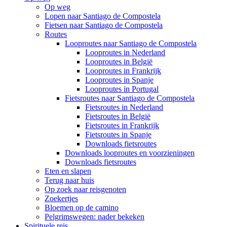
Op weg
Lopen naar Santiago de Compostela
Fietsen naar Santiago de Compostela
Routes
Looproutes naar Santiago de Compostela
Looproutes in Nederland
Looproutes in België
Looproutes in Frankrijk
Looproutes in Spanje
Looproutes in Portugal
Fietsroutes naar Santiago de Compostela
Fietsroutes in Nederland
Fietsroutes in België
Fietsroutes in Frankrijk
Fietsroutes in Spanje
Downloads fietsroutes
Downloads looproutes en voorzieningen
Downloads fietsroutes
Eten en slapen
Terug naar huis
Op zoek naar reisgenoten
Zoekertjes
Bloemen op de camino
Pelgrimswegen: nader bekeken
Spirituele reis