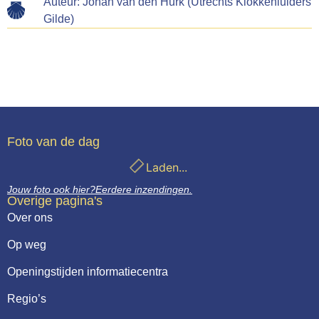
Auteur:
Johan van den Hurk (Utrechts Klokkenluiders
Gilde)
Foto van de dag
Laden...
Jouw foto ook hier?
Eerdere inzendingen.
Overige pagina's
Over ons
Op weg
Openingstijden informatiecentra
Regio’s