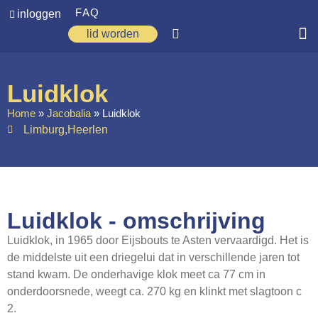
FAQ
inloggen
lid worden
Home
Luidklok
Zoeken
Home
»
Jacobalia
»
Luidklok
Limburg
,
Heerlen
Over ons
Op weg
Spirituele reis
Luidklok - omschrijving
Ervaringen
Luidklok, in 1965 door Eijsbouts te Asten vervaardigd. Het is
Regio’s
de middelste uit een driegelui dat in verschillende jaren tot
Nieuws
stand kwam. De onderhavige klok meet ca 77 cm in
onderdoorsnede, weegt ca. 270 kg en klinkt met slagtoon c
Agenda
2.