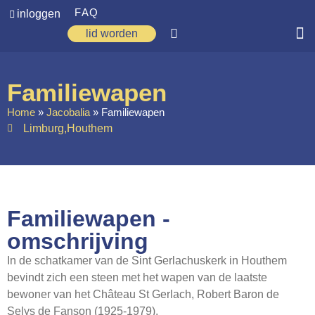
FAQ
inloggen
lid worden
Home
Familiewapen
Zoeken
Home
»
Jacobalia
»
Familiewapen
Limburg
,
Houthem
Over ons
Op weg
Spirituele reis
Familiewapen -
Ervaringen
omschrijving
Regio’s
In de schatkamer van de Sint Gerlachuskerk in Houthem
Nieuws
bevindt zich een steen met het wapen van de laatste
bewoner van het Château St Gerlach, Robert Baron de
Agenda
Selys de Fanson (1925-1979).