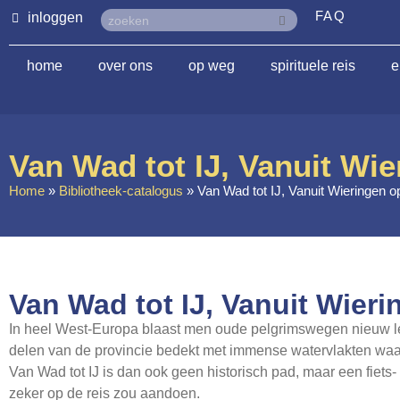
FAQ
inloggen
home
over ons
op weg
spirituele reis
e
Van Wad tot IJ, Vanuit Wi
Home
»
Bibliotheek-catalogus
»
Van Wad tot IJ, Vanuit Wieringen 
Van Wad tot IJ, Vanuit Wier
In heel West-Europa blaast men oude pelgrimswegen nieuw leve
delen van de provincie bedekt met immense watervlakten waar
Van Wad tot IJ is dan ook geen historisch pad, maar een fiet
zeker op de reis zou aandoen.