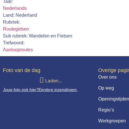
Taal:
Nederlands
Land: Nederland
Rubriek:
Routegidsen
Sub rubriek: Wandelen en Fietsen
Trefwoord:
Aanlooproutes
Foto van de dag
Overige pagi
Over ons
Laden...
Op weg
Jouw foto ook hier?
Eerdere inzendingen.
Openingstijden
Regio’s
Werkgroepen