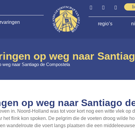
l
rvaringen
regio’s
n
eringen op weg naar Santi
op weg naar Santiago de Compostela
ingen op weg naar Santiago d
n in. Noord-Holland was tot voor kort nog een witte vlek op d
 het flink kon spoken. De pelgrim die de voeten droog wilde h
s- en wandelroute die voert langs plaatsen die een middeleeuwse