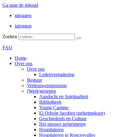
Ga naar de inhoud
inloggen
inloggen
Zoeken
FAQ
Home
Over ons
Over ons
Ledenvergadering
Bestuur
Vertrouwenspersoon
(Werk)groepen
Aandacht en Spiritualiteit
Bibliotheek
Young Camino
El Orfeón Jacobeo (pelgrimskoor)
Geschiedenis en Cultuur
Het nieuwe pelgrimeren
Hospitaleren
Hospitaleren in Roncesvalles