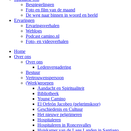
Bespiegelingen
Foto en film van de maand
De weg naar binnen in woord en beeld
Ervaringen
Ervaringsverhalen
Weblogs
Podcast camino.nl
Foto- en videoverhalen
Home
Over ons
Over ons
Ledenvergadering
Bestuur
Vertrouwenspersoon
(Werk)groepen
Aandacht en Spiritualiteit
Bibliotheek
Young Camino
El Orfeón Jacobeo (pelgrimskoor)
Geschiedenis en Cultuur
Het nieuwe pelgrimeren
Hospitaleren
Hospitaleren in Roncesvalles
Huiskamer van de Lage Landen in Santiago