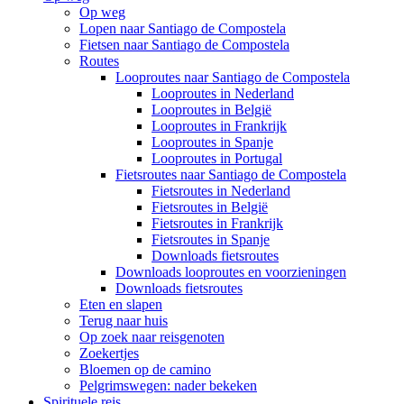
Op weg
Lopen naar Santiago de Compostela
Fietsen naar Santiago de Compostela
Routes
Looproutes naar Santiago de Compostela
Looproutes in Nederland
Looproutes in België
Looproutes in Frankrijk
Looproutes in Spanje
Looproutes in Portugal
Fietsroutes naar Santiago de Compostela
Fietsroutes in Nederland
Fietsroutes in België
Fietsroutes in Frankrijk
Fietsroutes in Spanje
Downloads fietsroutes
Downloads looproutes en voorzieningen
Downloads fietsroutes
Eten en slapen
Terug naar huis
Op zoek naar reisgenoten
Zoekertjes
Bloemen op de camino
Pelgrimswegen: nader bekeken
Spirituele reis