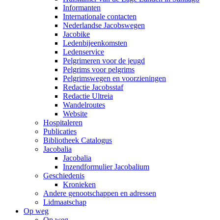
Informanten
Internationale contacten
Nederlandse Jacobswegen
Jacobike
Ledenbijeenkomsten
Ledenservice
Pelgrimeren voor de jeugd
Pelgrims voor pelgrims
Pelgrimswegen en voorzieningen
Redactie Jacobsstaf
Redactie Ultreia
Wandelroutes
Website
Hospitaleren
Publicaties
Bibliotheek Catalogus
Jacobalia
Jacobalia
Inzendformulier Jacobalium
Geschiedenis
Kronieken
Andere genootschappen en adressen
Lidmaatschap
Op weg
Op weg