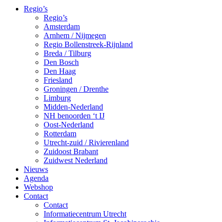
Regio’s
Regio’s
Amsterdam
Arnhem / Nijmegen
Regio Bollenstreek-Rijnland
Breda / Tilburg
Den Bosch
Den Haag
Friesland
Groningen / Drenthe
Limburg
Midden-Nederland
NH benoorden ‘t IJ
Oost-Nederland
Rotterdam
Utrecht-zuid / Rivierenland
Zuidoost Brabant
Zuidwest Nederland
Nieuws
Agenda
Webshop
Contact
Contact
Informatiecentrum Utrecht