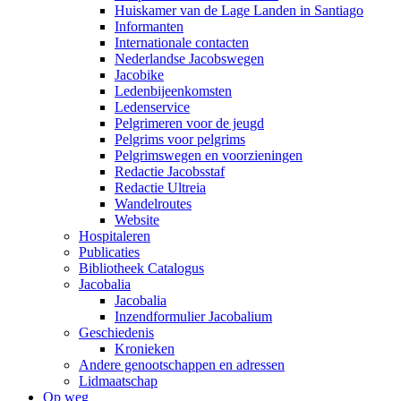
Huiskamer van de Lage Landen in Santiago
Informanten
Internationale contacten
Nederlandse Jacobswegen
Jacobike
Ledenbijeenkomsten
Ledenservice
Pelgrimeren voor de jeugd
Pelgrims voor pelgrims
Pelgrimswegen en voorzieningen
Redactie Jacobsstaf
Redactie Ultreia
Wandelroutes
Website
Hospitaleren
Publicaties
Bibliotheek Catalogus
Jacobalia
Jacobalia
Inzendformulier Jacobalium
Geschiedenis
Kronieken
Andere genootschappen en adressen
Lidmaatschap
Op weg