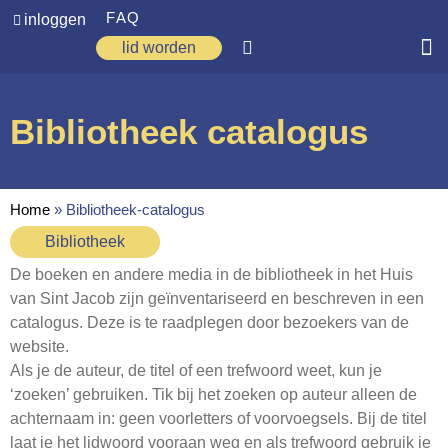
FAQ
inloggen
lid worden
Home
Bibliotheek catalogus
Zoeken
Over ons
Home
»
Bibliotheek-catalogus
Op weg
Bibliotheek
Spirituele reis
De boeken en andere media in de bibliotheek in het Huis
van Sint Jacob zijn geïnventariseerd en beschreven in een
Ervaringen
catalogus. Deze is te raadplegen door bezoekers van de
Regio’s
website.
Als je de auteur, de titel of een trefwoord weet, kun je
Nieuws
‘zoeken’ gebruiken. Tik bij het zoeken op auteur alleen de
achternaam in: geen voorletters of voorvoegsels. Bij de titel
Agenda
laat je het lidwoord vooraan weg en als trefwoord gebruik je