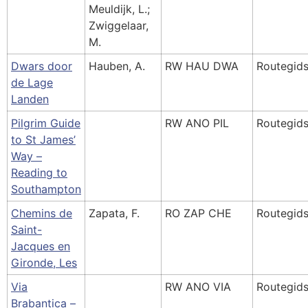
Meuldijk, L.;
Zwiggelaar,
M.
Dwars door
Hauben, A.
RW HAU DWA
Routegid
de Lage
Landen
Pilgrim Guide
RW ANO PIL
Routegid
to St James’
Way –
Reading to
Southampton
Chemins de
Zapata, F.
RO ZAP CHE
Routegid
Saint-
Jacques en
Gironde, Les
Via
RW ANO VIA
Routegid
Brabantica –