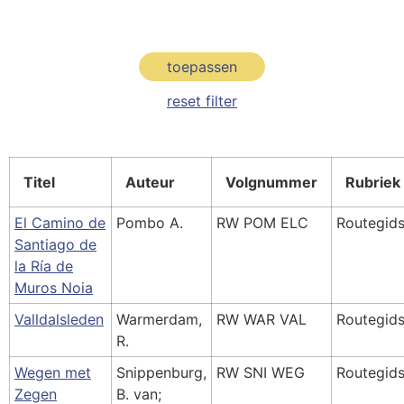
toepassen
reset filter
Titel
Auteur
Volgnummer
Rubriek
El Camino de
Pombo A.
RW POM ELC
Routegid
Santiago de
la Ría de
Muros Noia
Valldalsleden
Warmerdam,
RW WAR VAL
Routegid
R.
Wegen met
Snippenburg,
RW SNI WEG
Routegid
Zegen
B. van;