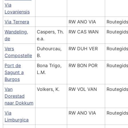
Via
Lovaniensis
Via Ternera
RW ANO VIA
Routegid
Wandeling,
Caspers, Th.
RW CAS WAN
Routegid
de
e.a.
Vers
Duhourcau,
RW DUH VER
Routegid
Compostelle
B.
Port de
Bona Trigo,
RW BON POR
Routegid
Sagunt a
L.M.
Burgos
Van
Volkers, K.
RW VOL VAN
Routegid
Dorestad
naar Dokkum
Via
RW ANO VIA
Routegid
Limburgica