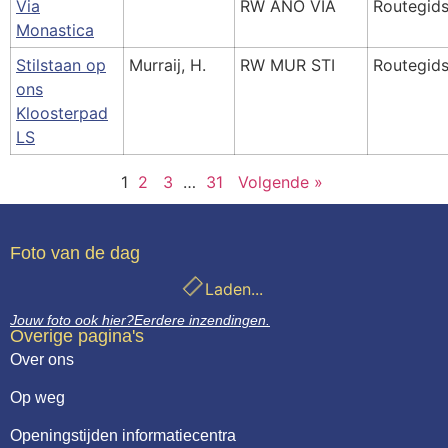
Via
RW ANO VIA
Routegid
Monastica
Stilstaan op
Murraij, H.
RW MUR STI
Routegid
ons
Kloosterpad
LS
1
2
3
…
31
Volgende »
Foto van de dag
Laden...
Jouw foto ook hier?
Eerdere inzendingen.
Overige pagina's
Over ons
Op weg
Openingstijden informatiecentra