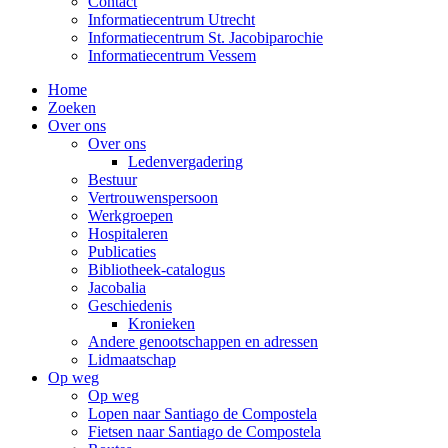
Contact
Informatiecentrum Utrecht
Informatiecentrum St. Jacobiparochie
Informatiecentrum Vessem
Home
Zoeken
Over ons
Over ons
Ledenvergadering
Bestuur
Vertrouwenspersoon
Werkgroepen
Hospitaleren
Publicaties
Bibliotheek-catalogus
Jacobalia
Geschiedenis
Kronieken
Andere genootschappen en adressen
Lidmaatschap
Op weg
Op weg
Lopen naar Santiago de Compostela
Fietsen naar Santiago de Compostela