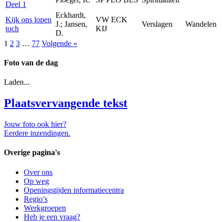
Deel 1
Eckhardt,
Kijk ons lopen
VW ECK
J.; Jansen,
Verslagen
Wandelen
toch
KIJ
D.
1
2
3
…
77
Volgende »
Foto van de dag
Laden...
Plaatsvervangende tekst
Jouw foto ook hier?
Eerdere inzendingen.
Overige pagina's
Over ons
Op weg
Openingstijden informatiecentra
Regio’s
Werkgroepen
Heb je een vraag?