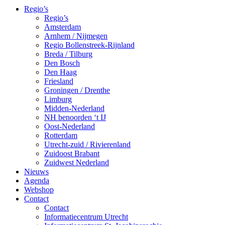
Regio’s
Regio’s
Amsterdam
Arnhem / Nijmegen
Regio Bollenstreek-Rijnland
Breda / Tilburg
Den Bosch
Den Haag
Friesland
Groningen / Drenthe
Limburg
Midden-Nederland
NH benoorden ‘t IJ
Oost-Nederland
Rotterdam
Utrecht-zuid / Rivierenland
Zuidoost Brabant
Zuidwest Nederland
Nieuws
Agenda
Webshop
Contact
Contact
Informatiecentrum Utrecht