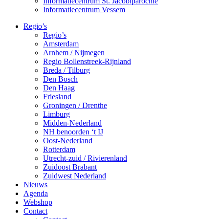
Informatiecentrum St. Jacobiparochie
Informatiecentrum Vessem
Regio’s
Regio’s
Amsterdam
Arnhem / Nijmegen
Regio Bollenstreek-Rijnland
Breda / Tilburg
Den Bosch
Den Haag
Friesland
Groningen / Drenthe
Limburg
Midden-Nederland
NH benoorden ‘t IJ
Oost-Nederland
Rotterdam
Utrecht-zuid / Rivierenland
Zuidoost Brabant
Zuidwest Nederland
Nieuws
Agenda
Webshop
Contact