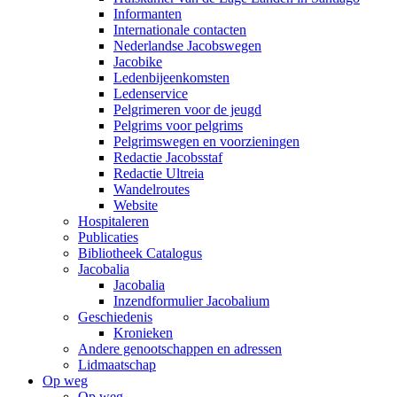
Informanten
Internationale contacten
Nederlandse Jacobswegen
Jacobike
Ledenbijeenkomsten
Ledenservice
Pelgrimeren voor de jeugd
Pelgrims voor pelgrims
Pelgrimswegen en voorzieningen
Redactie Jacobsstaf
Redactie Ultreia
Wandelroutes
Website
Hospitaleren
Publicaties
Bibliotheek Catalogus
Jacobalia
Jacobalia
Inzendformulier Jacobalium
Geschiedenis
Kronieken
Andere genootschappen en adressen
Lidmaatschap
Op weg
Op weg