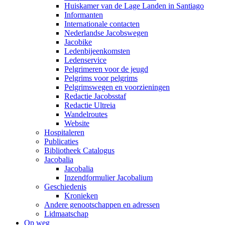
Huiskamer van de Lage Landen in Santiago
Informanten
Internationale contacten
Nederlandse Jacobswegen
Jacobike
Ledenbijeenkomsten
Ledenservice
Pelgrimeren voor de jeugd
Pelgrims voor pelgrims
Pelgrimswegen en voorzieningen
Redactie Jacobsstaf
Redactie Ultreia
Wandelroutes
Website
Hospitaleren
Publicaties
Bibliotheek Catalogus
Jacobalia
Jacobalia
Inzendformulier Jacobalium
Geschiedenis
Kronieken
Andere genootschappen en adressen
Lidmaatschap
Op weg