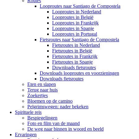
Routes
Looproutes naar Santiago de Compostela
Looproutes in Nederland
Looproutes in België
Looproutes in Frankrijk
Looproutes in Spanje
Looproutes in Portugal
Fietsroutes naar Santiago de Compostela
Fietsroutes in Nederland
Fietsroutes in België
Fietsroutes in Frankrijk
Fietsroutes in Spanje
Downloads fietsroutes
Downloads looproutes en voorzieningen
Downloads fietsroutes
Eten en slapen
Terug naar huis
Zoekertjes
Bloemen op de camino
Pelgrimswegen: nader bekeken
Spirituele reis
Bespiegelingen
Foto en film van de maand
De weg naar binnen in woord en beeld
Ervaringen