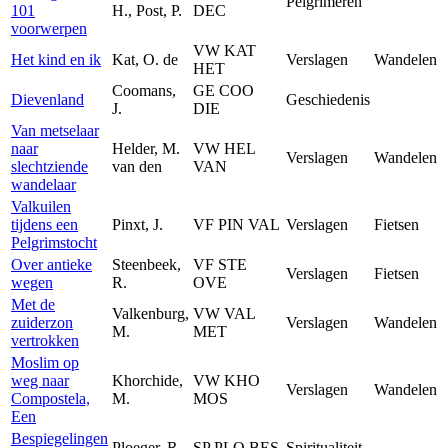
Pelgrimeren
101
H., Post, P.
DEC
voorwerpen
VW KAT
Het kind en ik
Kat, O. de
Verslagen
Wandelen
HET
Coomans,
GE COO
Dievenland
Geschiedenis
J.
DIE
Van metselaar
naar
Helder, M.
VW HEL
Verslagen
Wandelen
slechtziende
van den
VAN
wandelaar
Valkuilen
tijdens een
Pinxt, J.
VF PIN VAL
Verslagen
Fietsen
Pelgrimstocht
Over antieke
Steenbeek,
VF STE
Verslagen
Fietsen
wegen
R.
OVE
Met de
Valkenburg,
VW VAL
zuiderzon
Verslagen
Wandelen
M.
MET
vertrokken
Moslim op
weg naar
Khorchide,
VW KHO
Verslagen
Wandelen
Compostela,
M.
MOS
Een
Bespiegelingen
Ploeger, R.
SP PLO BES
Spiritualiteit