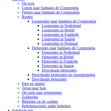
Op weg
Lopen naar Santiago de Compostela
Fietsen naar Santiago de Compostela
Routes
Looproutes naar Santiago de Compostela
Looproutes in Nederland
Looproutes in België
Looproutes in Frankrijk
Looproutes in Spanje
Looproutes in Portugal
Fietsroutes naar Santiago de Compostela
Fietsroutes in Nederland
Fietsroutes in België
Fietsroutes in Frankrijk
Fietsroutes in Spanje
Downloads fietsroutes
Downloads looproutes en voorzieningen
Downloads fietsroutes
Eten en slapen
Terug naar huis
Op zoek naar reisgenoten
Zoekertjes
Bloemen op de camino
Pelgrimswegen: nader bekeken
Spirituele reis