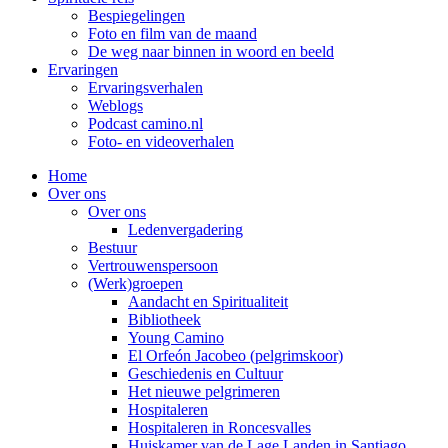
Bespiegelingen
Foto en film van de maand
De weg naar binnen in woord en beeld
Ervaringen
Ervaringsverhalen
Weblogs
Podcast camino.nl
Foto- en videoverhalen
Home
Over ons
Over ons
Ledenvergadering
Bestuur
Vertrouwenspersoon
(Werk)groepen
Aandacht en Spiritualiteit
Bibliotheek
Young Camino
El Orfeón Jacobeo (pelgrimskoor)
Geschiedenis en Cultuur
Het nieuwe pelgrimeren
Hospitaleren
Hospitaleren in Roncesvalles
Huiskamer van de Lage Landen in Santiago