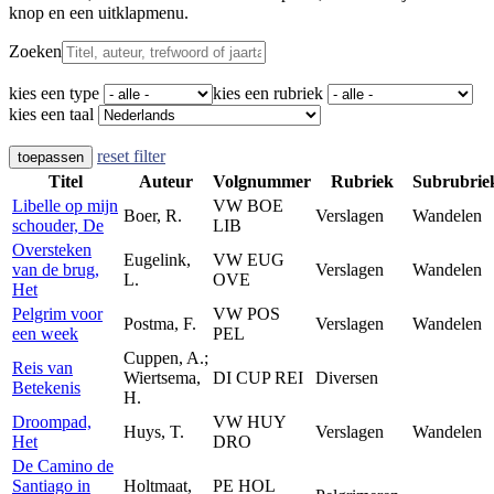
knop en een uitklapmenu.
Zoeken
kies een type
kies een rubriek
kies een taal
reset filter
toepassen
Titel
Auteur
Volgnummer
Rubriek
Subrubrie
Libelle op mijn
VW BOE
Boer, R.
Verslagen
Wandelen
schouder, De
LIB
Oversteken
Eugelink,
VW EUG
van de brug,
Verslagen
Wandelen
L.
OVE
Het
Pelgrim voor
VW POS
Postma, F.
Verslagen
Wandelen
een week
PEL
Cuppen, A.;
Reis van
Wiertsema,
DI CUP REI
Diversen
Betekenis
H.
Droompad,
VW HUY
Huys, T.
Verslagen
Wandelen
Het
DRO
De Camino de
Santiago in
Holtmaat,
PE HOL