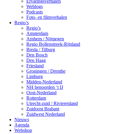
Ervaringsverhalen
Weblogs
Podcasts
Foto- en filmverhalen
Regio’s
Regio’s
Amsterdam
Arnhem / Nijmegen
Regio Bollenstreek-Rijnland
Breda / Tilburg
Den Bosch
Den Haag
Friesland
Groningen / Drenthe
Limburg
Midden-Nederland
NH benoorden ‘t IJ
Oost-Nederland
Rotterdam
Utrecht-zuid / Rivierenland
Zuidoost Brabant
Zuidwest Nederland
Nieuws
Agenda
Webshop