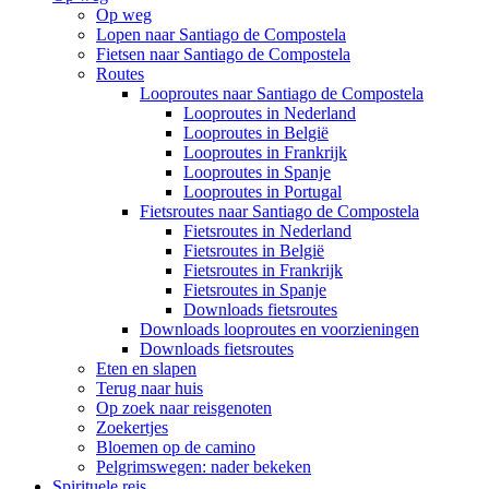
Op weg
Lopen naar Santiago de Compostela
Fietsen naar Santiago de Compostela
Routes
Looproutes naar Santiago de Compostela
Looproutes in Nederland
Looproutes in België
Looproutes in Frankrijk
Looproutes in Spanje
Looproutes in Portugal
Fietsroutes naar Santiago de Compostela
Fietsroutes in Nederland
Fietsroutes in België
Fietsroutes in Frankrijk
Fietsroutes in Spanje
Downloads fietsroutes
Downloads looproutes en voorzieningen
Downloads fietsroutes
Eten en slapen
Terug naar huis
Op zoek naar reisgenoten
Zoekertjes
Bloemen op de camino
Pelgrimswegen: nader bekeken
Spirituele reis