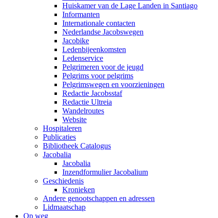
Huiskamer van de Lage Landen in Santiago
Informanten
Internationale contacten
Nederlandse Jacobswegen
Jacobike
Ledenbijeenkomsten
Ledenservice
Pelgrimeren voor de jeugd
Pelgrims voor pelgrims
Pelgrimswegen en voorzieningen
Redactie Jacobsstaf
Redactie Ultreia
Wandelroutes
Website
Hospitaleren
Publicaties
Bibliotheek Catalogus
Jacobalia
Jacobalia
Inzendformulier Jacobalium
Geschiedenis
Kronieken
Andere genootschappen en adressen
Lidmaatschap
Op weg