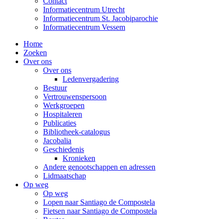
Contact
Informatiecentrum Utrecht
Informatiecentrum St. Jacobiparochie
Informatiecentrum Vessem
Home
Zoeken
Over ons
Over ons
Ledenvergadering
Bestuur
Vertrouwenspersoon
Werkgroepen
Hospitaleren
Publicaties
Bibliotheek-catalogus
Jacobalia
Geschiedenis
Kronieken
Andere genootschappen en adressen
Lidmaatschap
Op weg
Op weg
Lopen naar Santiago de Compostela
Fietsen naar Santiago de Compostela