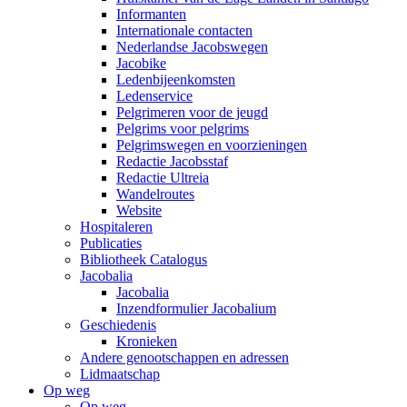
Informanten
Internationale contacten
Nederlandse Jacobswegen
Jacobike
Ledenbijeenkomsten
Ledenservice
Pelgrimeren voor de jeugd
Pelgrims voor pelgrims
Pelgrimswegen en voorzieningen
Redactie Jacobsstaf
Redactie Ultreia
Wandelroutes
Website
Hospitaleren
Publicaties
Bibliotheek Catalogus
Jacobalia
Jacobalia
Inzendformulier Jacobalium
Geschiedenis
Kronieken
Andere genootschappen en adressen
Lidmaatschap
Op weg
Op weg