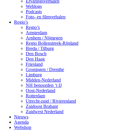
Ervaringsverhalen
Weblogs
Podcasts
Foto- en filmverhalen
Regio’s
Regio’s
Amsterdam
Arnhem / Nijmegen
Regio Bollenstreek-Rijnland
Breda / Tilburg
Den Bosch
Den Haag
Friesland
Groningen / Drenthe
Limburg
Midden-Nederland
NH benoorden ‘t IJ
Oost-Nederland
Rotterdam
Utrecht-zuid / Rivierenland
Zuidoost Brabant
Zuidwest Nederland
Nieuws
Agenda
Webshop