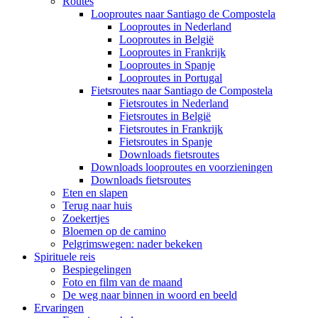
Routes
Looproutes naar Santiago de Compostela
Looproutes in Nederland
Looproutes in België
Looproutes in Frankrijk
Looproutes in Spanje
Looproutes in Portugal
Fietsroutes naar Santiago de Compostela
Fietsroutes in Nederland
Fietsroutes in België
Fietsroutes in Frankrijk
Fietsroutes in Spanje
Downloads fietsroutes
Downloads looproutes en voorzieningen
Downloads fietsroutes
Eten en slapen
Terug naar huis
Zoekertjes
Bloemen op de camino
Pelgrimswegen: nader bekeken
Spirituele reis
Bespiegelingen
Foto en film van de maand
De weg naar binnen in woord en beeld
Ervaringen