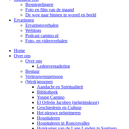
Bespiegelingen
Foto en film van de maand
De weg naar binnen in woord en beeld
Ervaringen
Ervaringsverhalen
Weblogs
Podcast camino.nl
Foto- en videoverhalen
Home
Over ons
Over ons
Ledenvergadering
Bestuur
Vertrouwenspersoon
(Werk)groepen
Aandacht en Spiritualiteit
Bibliotheek
Young Camino
El Orfeón Jacobeo (pelgrimskoor)
Geschiedenis en Cultuur
Het nieuwe pelgrimeren
Hospitaleren
Hospitaleren in Roncesvalles
Huiskamer van de Lage Landen in Santiago