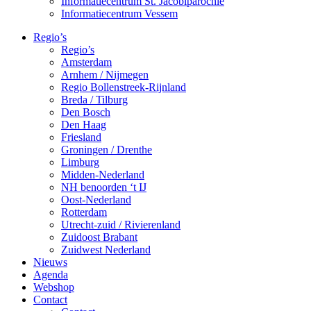
Informatiecentrum St. Jacobiparochie
Informatiecentrum Vessem
Regio’s
Regio’s
Amsterdam
Arnhem / Nijmegen
Regio Bollenstreek-Rijnland
Breda / Tilburg
Den Bosch
Den Haag
Friesland
Groningen / Drenthe
Limburg
Midden-Nederland
NH benoorden ‘t IJ
Oost-Nederland
Rotterdam
Utrecht-zuid / Rivierenland
Zuidoost Brabant
Zuidwest Nederland
Nieuws
Agenda
Webshop
Contact