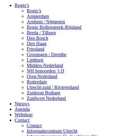
Regio’s
Regio’s
Amsterdam
Arnhem / Nijmegen
Regio Bollenstreek-Rijnland
Breda / Tilburg
Den Bosch
Den Haag
Friesland
Groningen / Drenthe
Limburg
Midden-Nederland
NH benoorden ‘t IJ
Oost-Nederland
Rotterdam
Utrecht-zuid / Rivierenland
Zuidoost Brabant
Zuidwest Nederland
Nieuws
Agenda
Webshop
Contact
Contact
Informatiecentrum Utrecht