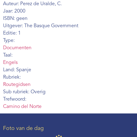
Auteur: Perez de Uralde, C.
Webshop
Jaar: 2000
Contact
ISBN: geen
Uitgever: The Basque Government
Editie: 1
Type:
Documenten
Taal:
Engels
Land: Spanje
Rubriek:
Routegidsen
Sub rubriek: Overig
Trefwoord:
Camino del Norte
Foto van de dag