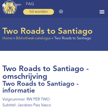
FAQ
inloggen
lid worden
Home
Two Roads to Santiago
Zoeken
Home
»
Bibliotheek-catalogus
»
Two Roads to Santiago
Over ons
Op weg
Spirituele reis
Two Roads to Santiago -
Ervaringen
omschrijving
Two Roads to Santiago -
Regio’s
informatie
Nieuws
Volgnummer: RW PER TWO
Agenda
Subtitel: Jacobeo Pais Vasco