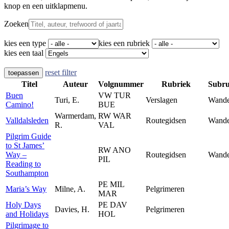
knop en een uitklapmenu.
Zoeken
kies een type
kies een rubriek
kies een taal
reset filter
toepassen
Titel
Auteur
Volgnummer
Rubriek
Subru
Buen
VW TUR
Turi, E.
Verslagen
Wande
Camino!
BUE
Warmerdam,
RW WAR
Valldalsleden
Routegidsen
Wande
R.
VAL
Pilgrim Guide
to St James’
RW ANO
Way –
Routegidsen
Wande
PIL
Reading to
Southampton
PE MIL
Maria’s Way
Milne, A.
Pelgrimeren
MAR
Holy Days
PE DAV
Davies, H.
Pelgrimeren
and Holidays
HOL
Pilgrimage to