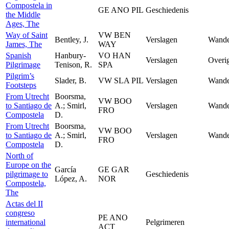
Compostela in
GE ANO PIL
Geschiedenis
the Middle
Ages, The
Way of Saint
VW BEN
Bentley, J.
Verslagen
Wande
James, The
WAY
Spanish
Hanbury-
VO HAN
Verslagen
Overi
Pilgrimage
Tenison, R.
SPA
Pilgrim’s
Slader, B.
VW SLA PIL
Verslagen
Wande
Footsteps
From Utrecht
Boorsma,
VW BOO
to Santiago de
A.; Smirl,
Verslagen
Wande
FRO
Compostela
D.
From Utrecht
Boorsma,
VW BOO
to Santiago de
A.; Smirl,
Verslagen
Wande
FRO
Compostela
D.
North of
Europe on the
García
GE GAR
pilgrimage to
Geschiedenis
López, A.
NOR
Compostela,
The
Actas del II
congreso
PE ANO
international
Pelgrimeren
ACT