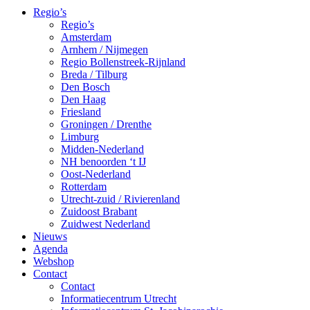
Regio’s
Regio’s
Amsterdam
Arnhem / Nijmegen
Regio Bollenstreek-Rijnland
Breda / Tilburg
Den Bosch
Den Haag
Friesland
Groningen / Drenthe
Limburg
Midden-Nederland
NH benoorden ‘t IJ
Oost-Nederland
Rotterdam
Utrecht-zuid / Rivierenland
Zuidoost Brabant
Zuidwest Nederland
Nieuws
Agenda
Webshop
Contact
Contact
Informatiecentrum Utrecht