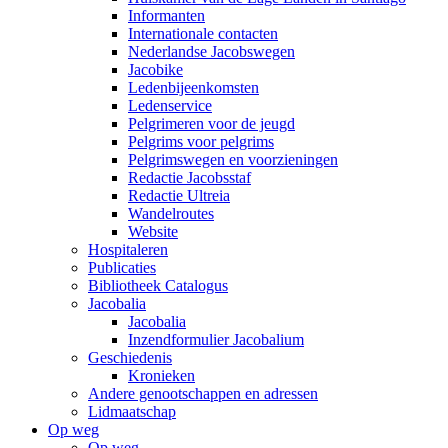
Informanten
Internationale contacten
Nederlandse Jacobswegen
Jacobike
Ledenbijeenkomsten
Ledenservice
Pelgrimeren voor de jeugd
Pelgrims voor pelgrims
Pelgrimswegen en voorzieningen
Redactie Jacobsstaf
Redactie Ultreia
Wandelroutes
Website
Hospitaleren
Publicaties
Bibliotheek Catalogus
Jacobalia
Jacobalia
Inzendformulier Jacobalium
Geschiedenis
Kronieken
Andere genootschappen en adressen
Lidmaatschap
Op weg
Op weg