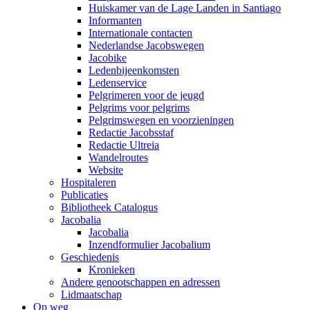
Huiskamer van de Lage Landen in Santiago
Informanten
Internationale contacten
Nederlandse Jacobswegen
Jacobike
Ledenbijeenkomsten
Ledenservice
Pelgrimeren voor de jeugd
Pelgrims voor pelgrims
Pelgrimswegen en voorzieningen
Redactie Jacobsstaf
Redactie Ultreia
Wandelroutes
Website
Hospitaleren
Publicaties
Bibliotheek Catalogus
Jacobalia
Jacobalia
Inzendformulier Jacobalium
Geschiedenis
Kronieken
Andere genootschappen en adressen
Lidmaatschap
Op weg