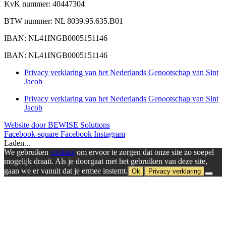
KvK nummer: 40447304
BTW nummer: NL 8039.95.635.B01
IBAN: NL41INGB0005151146
IBAN: NL41INGB0005151146
Privacy verklaring van het Nederlands Genootschap van Sint
Jacob
Privacy verklaring van het Nederlands Genootschap van Sint
Jacob
Website door BEWISE Solutions
Facebook-square
Facebook
Instagram
Laden...
We gebruiken
cookies
om ervoor te zorgen dat onze site zo soepel
mogelijk draait. Als je doorgaat met het gebruiken van deze site,
gaan we er vanuit dat je ermee instemt.
Ok
Privacy verklaring