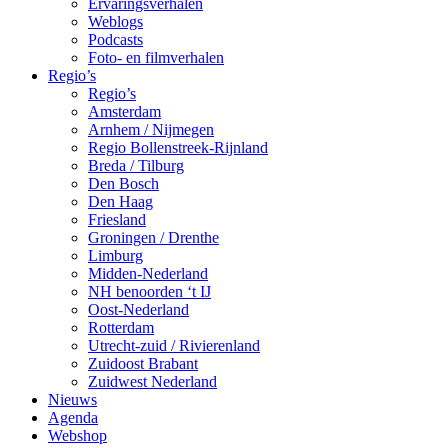
Ervaringsverhalen
Weblogs
Podcasts
Foto- en filmverhalen
Regio’s
Regio’s
Amsterdam
Arnhem / Nijmegen
Regio Bollenstreek-Rijnland
Breda / Tilburg
Den Bosch
Den Haag
Friesland
Groningen / Drenthe
Limburg
Midden-Nederland
NH benoorden ‘t IJ
Oost-Nederland
Rotterdam
Utrecht-zuid / Rivierenland
Zuidoost Brabant
Zuidwest Nederland
Nieuws
Agenda
Webshop