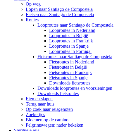
Op weg
Lopen naar Santiago de Compostela
Fietsen naar Santiago de Compostela
Routes
Looproutes naar Santiago de Compostela
Looproutes in Nederland
Looproutes in België
Looproutes in Frankrijk
Looproutes in Spanje
Looproutes in Portugal
Fietsroutes naar Santiago de Compostela
Fietsroutes in Nederland
Fietsroutes in België
Fietsroutes in Frankrijk
Fietsroutes in Spanje
Downloads fietsroutes
Downloads looproutes en voorzieningen
Downloads fietsroutes
Eten en slapen
Terug naar huis
Op zoek naar reisgenoten
Zoekertjes
Bloemen op de camino
Pelgrimswegen: nader bekeken
Spirituele reis