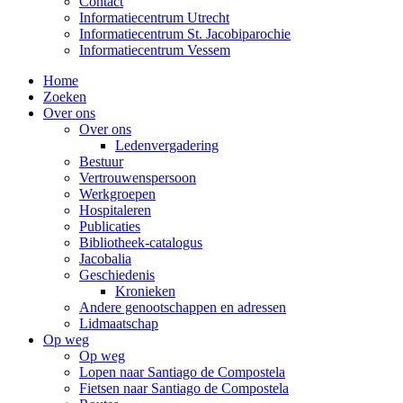
Contact
Informatiecentrum Utrecht
Informatiecentrum St. Jacobiparochie
Informatiecentrum Vessem
Home
Zoeken
Over ons
Over ons
Ledenvergadering
Bestuur
Vertrouwenspersoon
Werkgroepen
Hospitaleren
Publicaties
Bibliotheek-catalogus
Jacobalia
Geschiedenis
Kronieken
Andere genootschappen en adressen
Lidmaatschap
Op weg
Op weg
Lopen naar Santiago de Compostela
Fietsen naar Santiago de Compostela