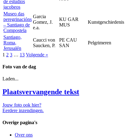
de estudios
jacobeos
Museo das
Garcia
peregrinacións
KU GAR
Gomez, J.
Kunstgeschiedenis
– Santiago de
MUS
e.a.
Compostela
Santiago,
Caucci von
PE CAU
Roma,
Pelgrimeren
Saucken, P.
SAN
Jerusalén
1
2
3
…
13
Volgende »
Foto van de dag
Laden...
Plaatsvervangende tekst
Jouw foto ook hier?
Eerdere inzendingen.
Overige pagina's
Over ons