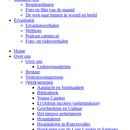
Bespiegelingen
Foto en film van de maand
De weg naar binnen in woord en beeld
Ervaringen
Ervaringsverhalen
Weblogs
Podcast camino.nl
Foto- en videoverhalen
Home
Over ons
Over ons
Ledenvergadering
Bestuur
Vertrouwenspersoon
(Werk)groepen
Aandacht en Spiritualiteit
Bibliotheek
Young Camino
El Orfeón Jacobeo (pelgrimskoor)
Geschiedenis en Cultuur
Het nieuwe pelgrimeren
Hospitaleren
Hospitaleren in Roncesvalles
Huiskamer van de Lage Landen in Santiago