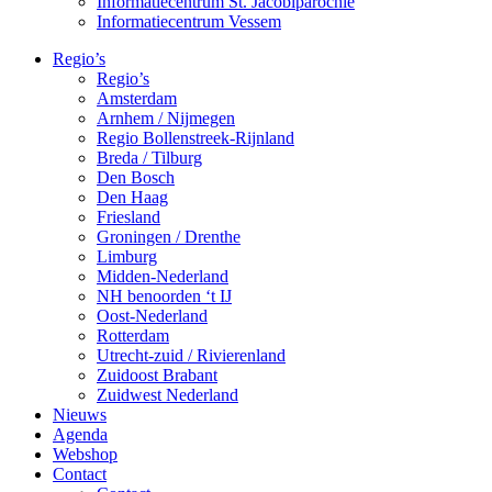
Informatiecentrum St. Jacobiparochie
Informatiecentrum Vessem
Regio’s
Regio’s
Amsterdam
Arnhem / Nijmegen
Regio Bollenstreek-Rijnland
Breda / Tilburg
Den Bosch
Den Haag
Friesland
Groningen / Drenthe
Limburg
Midden-Nederland
NH benoorden ‘t IJ
Oost-Nederland
Rotterdam
Utrecht-zuid / Rivierenland
Zuidoost Brabant
Zuidwest Nederland
Nieuws
Agenda
Webshop
Contact