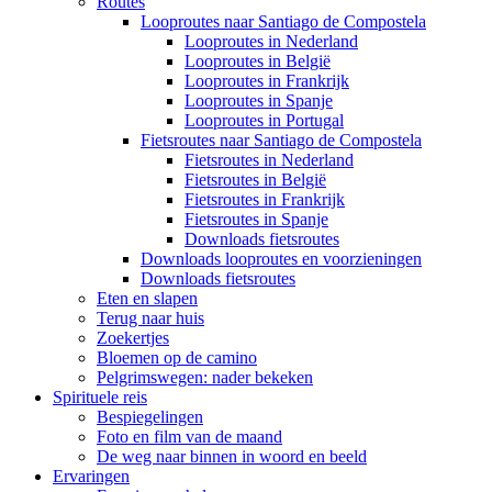
Routes
Looproutes naar Santiago de Compostela
Looproutes in Nederland
Looproutes in België
Looproutes in Frankrijk
Looproutes in Spanje
Looproutes in Portugal
Fietsroutes naar Santiago de Compostela
Fietsroutes in Nederland
Fietsroutes in België
Fietsroutes in Frankrijk
Fietsroutes in Spanje
Downloads fietsroutes
Downloads looproutes en voorzieningen
Downloads fietsroutes
Eten en slapen
Terug naar huis
Zoekertjes
Bloemen op de camino
Pelgrimswegen: nader bekeken
Spirituele reis
Bespiegelingen
Foto en film van de maand
De weg naar binnen in woord en beeld
Ervaringen