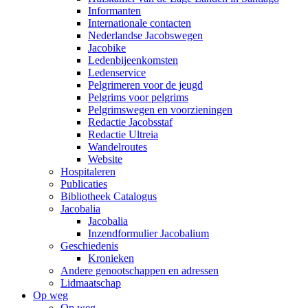
Informanten
Internationale contacten
Nederlandse Jacobswegen
Jacobike
Ledenbijeenkomsten
Ledenservice
Pelgrimeren voor de jeugd
Pelgrims voor pelgrims
Pelgrimswegen en voorzieningen
Redactie Jacobsstaf
Redactie Ultreia
Wandelroutes
Website
Hospitaleren
Publicaties
Bibliotheek Catalogus
Jacobalia
Jacobalia
Inzendformulier Jacobalium
Geschiedenis
Kronieken
Andere genootschappen en adressen
Lidmaatschap
Op weg
Op weg