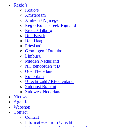
Regio’s
Regio’s
Amsterdam
Arnhem / Nijmegen
Regio Bollenstreek-Rijnland
Breda / Tilburg
Den Bosch
Den Haag
Friesland
Groningen / Drenthe
Limburg
Midden-Nederland
NH benoorden ‘t IJ
Oost-Nederland
Rotterdam
Utrecht-zuid / Rivierenland
Zuidoost Brabant
Zuidwest Nederland
Nieuws
Agenda
Webshop
Contact
Contact
Informatiecentrum Utrecht