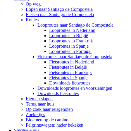
Op weg
Lopen naar Santiago de Compostela
Fietsen naar Santiago de Compostela
Routes
Looproutes naar Santiago de Compostela
Looproutes in Nederland
Looproutes in België
Looproutes in Frankrijk
Looproutes in Spanje
Looproutes in Portugal
Fietsroutes naar Santiago de Compostela
Fietsroutes in Nederland
Fietsroutes in België
Fietsroutes in Frankrijk
Fietsroutes in Spanje
Downloads fietsroutes
Downloads looproutes en voorzieningen
Downloads fietsroutes
Eten en slapen
Terug naar huis
Op zoek naar reisgenoten
Zoekertjes
Bloemen op de camino
Pelgrimswegen: nader bekeken
Spirituele reis