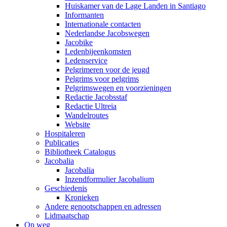
Huiskamer van de Lage Landen in Santiago
Informanten
Internationale contacten
Nederlandse Jacobswegen
Jacobike
Ledenbijeenkomsten
Ledenservice
Pelgrimeren voor de jeugd
Pelgrims voor pelgrims
Pelgrimswegen en voorzieningen
Redactie Jacobsstaf
Redactie Ultreia
Wandelroutes
Website
Hospitaleren
Publicaties
Bibliotheek Catalogus
Jacobalia
Jacobalia
Inzendformulier Jacobalium
Geschiedenis
Kronieken
Andere genootschappen en adressen
Lidmaatschap
Op weg