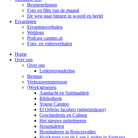
Bespiegelingen
Foto en film van de maand
De weg naar binnen in woord en beeld
Ervaringen
Ervaringsverhalen
Weblogs
Podcast camino.nl
Foto- en videoverhalen
Home
Over ons
Over ons
Ledenvergadering
Bestuur
Vertrouwenspersoon
(Werk)groepen
Aandacht en Spiritualiteit
Bibliotheek
Young Camino
El Orfeón Jacobeo (pelgrimskoor)
Geschiedenis en Cultuur
Het nieuwe pelgrimeren
Hospitaleren
Hospitaleren in Roncesvalles
Huiskamer van de Lage Landen in Santiago