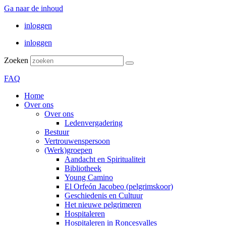
Ga naar de inhoud
inloggen
inloggen
Zoeken
FAQ
Home
Over ons
Over ons
Ledenvergadering
Bestuur
Vertrouwenspersoon
(Werk)groepen
Aandacht en Spiritualiteit
Bibliotheek
Young Camino
El Orfeón Jacobeo (pelgrimskoor)
Geschiedenis en Cultuur
Het nieuwe pelgrimeren
Hospitaleren
Hospitaleren in Roncesvalles