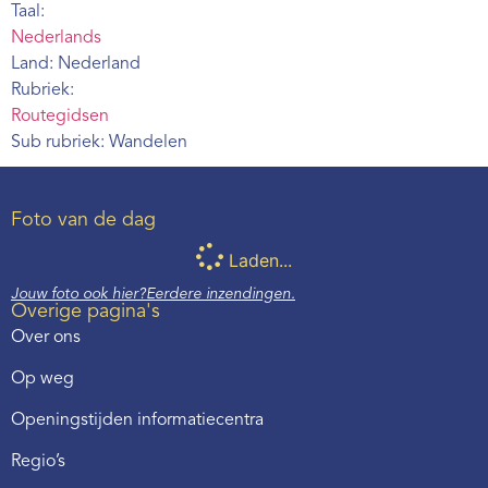
Taal:
Nederlands
Land: Nederland
Rubriek:
Routegidsen
Sub rubriek: Wandelen
Foto van de dag
Laden...
Jouw foto ook hier?
Eerdere inzendingen.
Overige pagina's
Over ons
Op weg
Openingstijden informatiecentra
Regio’s