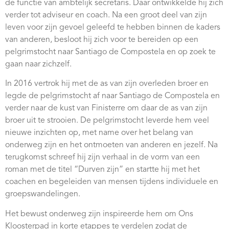
de functie van ambtelijk secretaris. Daar ontwikkelde hij zich
Webshop
verder tot adviseur en coach. Na een groot deel van zijn
leven voor zijn gevoel geleefd te hebben binnen de kaders
Contact
van anderen, besloot hij zich voor te bereiden op een
pelgrimstocht naar Santiago de Compostela en op zoek te
gaan naar zichzelf.
In 2016 vertrok hij met de as van zijn overleden broer en
legde de pelgrimstocht af naar Santiago de Compostela en
verder naar de kust van Finisterre om daar de as van zijn
broer uit te strooien. De pelgrimstocht leverde hem veel
nieuwe inzichten op, met name over het belang van
onderweg zijn en het ontmoeten van anderen en jezelf. Na
terugkomst schreef hij zijn verhaal in de vorm van een
roman met de titel “Durven zijn” en startte hij met het
coachen en begeleiden van mensen tijdens individuele en
groepswandelingen.
Het bewust onderweg zijn inspireerde hem om Ons
Kloosterpad in korte etappes te verdelen zodat de