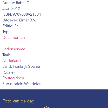
Auteur: Rabe, C.
Webshop
Jaar: 2012
Contact
ISBN: 9789038921334
Uitgever: Elmar B.V.
Editie: 2e
Type:
Documenten
,
Ledenservice
Taal:
Nederlands
Land: Frankrijk Spanje
Rubriek:
Routegidsen
Sub rubriek: Wandelen
Foto van de dag