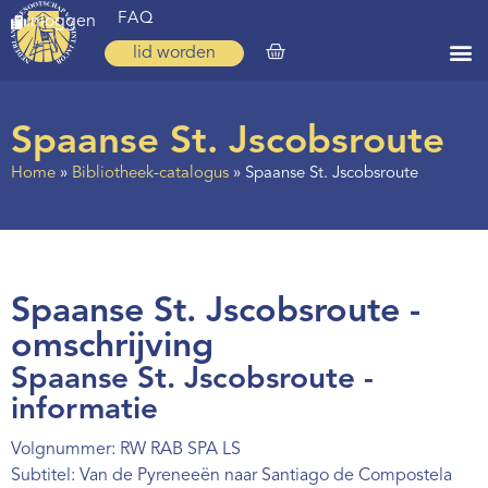
FAQ
inloggen
lid worden
Home
Spaanse St. Jscobsroute
Zoeken
Home
»
Bibliotheek-catalogus
»
Spaanse St. Jscobsroute
Over ons
Op weg
Spirituele reis
Spaanse St. Jscobsroute -
Ervaringen
omschrijving
Spaanse St. Jscobsroute -
Regio’s
informatie
Nieuws
Volgnummer: RW RAB SPA LS
Agenda
Subtitel: Van de Pyreneeën naar Santiago de Compostela