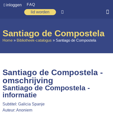
FAQ
inloggen
lid worden
Home
Santiago de Compostela
Zoeken
Home
»
Bibliotheek-catalogus
»
Santiago de Compostela
Over ons
Op weg
Spirituele reis
Santiago de Compostela -
Ervaringen
omschrijving
Santiago de Compostela -
Regio’s
informatie
Nieuws
Subtitel: Galicia Spanje
Agenda
Auteur: Anoniem