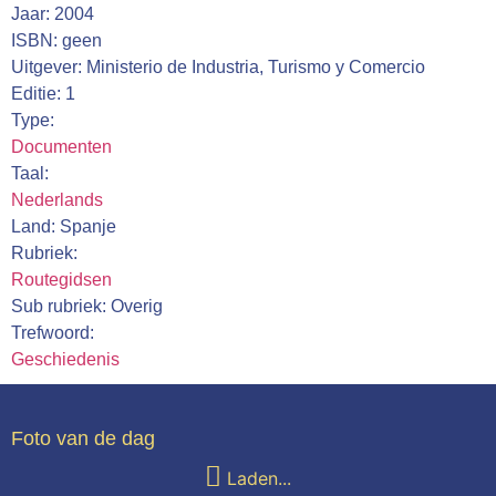
Jaar: 2004
Webshop
ISBN: geen
Contact
Uitgever: Ministerio de Industria, Turismo y Comercio
Editie: 1
Type:
Documenten
Taal:
Nederlands
Land: Spanje
Rubriek:
Routegidsen
Sub rubriek: Overig
Trefwoord:
Geschiedenis
Foto van de dag
Laden...