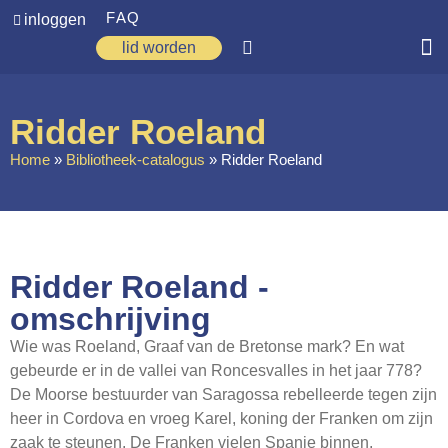
FAQ
inloggen
lid worden
Home
Ridder Roeland
Zoeken
Home
»
Bibliotheek-catalogus
»
Ridder Roeland
Over ons
Op weg
Spirituele reis
Ridder Roeland -
Ervaringen
omschrijving
Regio’s
Wie was Roeland, Graaf van de Bretonse mark? En wat
gebeurde er in de vallei van Roncesvalles in het jaar 778?
Nieuws
De Moorse bestuurder van Saragossa rebelleerde tegen zijn
heer in Cordova en vroeg Karel, koning der Franken om zijn
Agenda
zaak te steunen. De Franken vielen Spanje binnen,