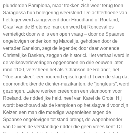
Webshop
plunderden Pamplona, maar trokken zich weer terug toen
Saragossa hun belegering weerstond. De achterhoede van
Contact
het leger werd aangevoerd door Hruodland of Roeland,
Graaf van de Bretonse mark en werd bij Roncevalles
vernietigd; door wie is een open vraag – door de Spaanse
ongelovigen onder koning Marcelijs, geholpen door de
verrader Ganelon, zegt de legende; door daar wonende
Christelijke Basken, zeggen de historici. Het verhaal werd in
de volksoverleveringen opgenomen en drie eeuwen later,
rond 1100, verscheen het als “Chanson de Roland”, het
“Roelandslied”, een roerend episch gedicht over de slag dat
door rondtrekkende dichter-muzikanten, de “jongleurs”, werd
gezongen. Latere werken creëerden een stamboom voor
Roeland, de ridderlijke held, neef van Karel de Grote. Hij
wordt beschouwd als de kampioen op het slagveld voor zijn
Keizer, een man die moedige wapenfeiten tegen de
Spaanse ongelovigen tot stand brengt, de wapenbroeder
van Olivier, de verstandige ridder die geen vrees kent. Dr.