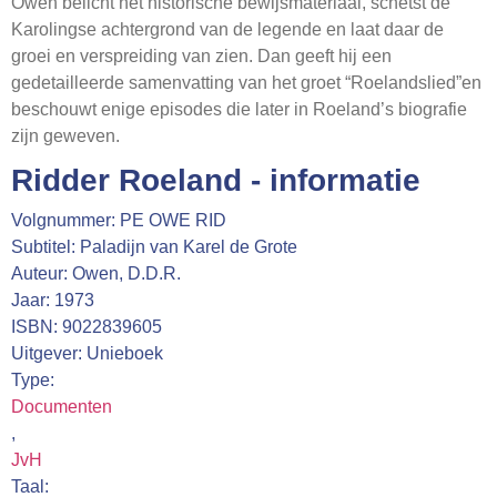
Owen belicht het historische bewijsmateriaal, schetst de
Karolingse achtergrond van de legende en laat daar de
groei en verspreiding van zien. Dan geeft hij een
gedetailleerde samenvatting van het groet “Roelandslied”en
beschouwt enige episodes die later in Roeland’s biografie
zijn geweven.
Ridder Roeland - informatie
Volgnummer: PE OWE RID
Subtitel: Paladijn van Karel de Grote
Auteur: Owen, D.D.R.
Jaar: 1973
ISBN: 9022839605
Uitgever: Unieboek
Type:
Documenten
,
JvH
Taal: