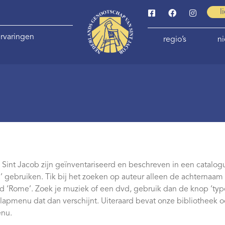
l
rvaringen
regio’s
n
Sint Jacob zijn geïnventariseerd en beschreven in een catalog
’ gebruiken. Tik bij het zoeken op auteur alleen de achternaam in
ld ‘Rome’. Zoek je muziek of een dvd, gebruik dan de knop ‘ty
klapmenu dat dan verschijnt. Uiteraard bevat onze bibliotheek 
enu.