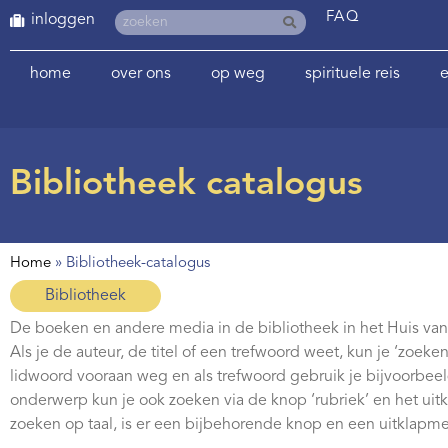
FAQ
inloggen
home
over ons
op weg
spirituele reis
e
Bibliotheek catalogus
Home
»
Bibliotheek-catalogus
Bibliotheek
De boeken en andere media in de bibliotheek in het Huis van 
Als je de auteur, de titel of een trefwoord weet, kun je ‘zoeken
lidwoord vooraan weg en als trefwoord gebruik je bijvoorbee
onderwerp kun je ook zoeken via de knop ‘rubriek’ en het uit
zoeken op taal, is er een bijbehorende knop en een uitklapm