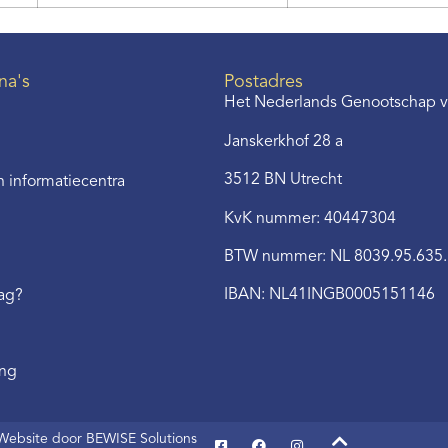
na's
Postadres
Het Nederlands Genootschap v
Janskerkhof 28 a
3512 BN Utrecht
 informatiecentra
KvK nummer: 40447304
BTW nummer: NL 8039.95.635
IBAN: NL41INGB0005151146
aag?
ing
Website door BEWISE Solutions