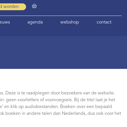
id worden
ieuws
agenda
webshop
contact
us. Deze is te raadplegen door bezoekers van de website.
: geen voorletters of voorvoegsels. Bij de titel laat je het
pe’ en klik op audiobestanden. Boeken over een bepaald
ook boeken in andere talen dan Nederlands, dus ook voor het