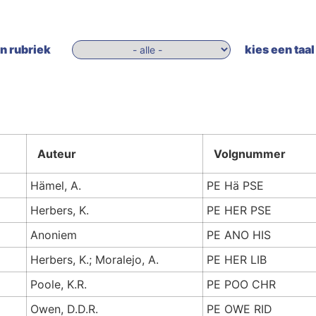
n rubriek
kies een taal
Auteur
Volgnummer
Hämel, A.
PE Hä PSE
Herbers, K.
PE HER PSE
Anoniem
PE ANO HIS
Herbers, K.; Moralejo, A.
PE HER LIB
Poole, K.R.
PE POO CHR
Owen, D.D.R.
PE OWE RID