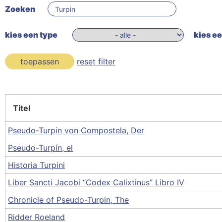
Zoeken
kies een type
kies ee
toepassen
reset filter
Titel
Pseudo-Turpin von Compostela, Der
Pseudo-Turpín, el
Historia Turpini
Liber Sancti Jacobi “Codex Calixtinus” Libro IV
Chronicle of Pseudo-Turpin, The
Ridder Roeland