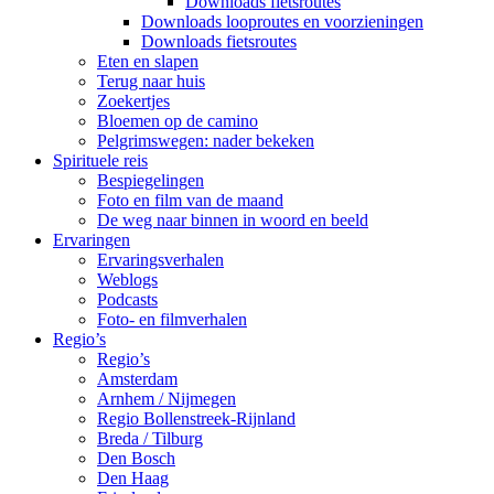
Downloads fietsroutes
Downloads looproutes en voorzieningen
Downloads fietsroutes
Eten en slapen
Terug naar huis
Zoekertjes
Bloemen op de camino
Pelgrimswegen: nader bekeken
Spirituele reis
Bespiegelingen
Foto en film van de maand
De weg naar binnen in woord en beeld
Ervaringen
Ervaringsverhalen
Weblogs
Podcasts
Foto- en filmverhalen
Regio’s
Regio’s
Amsterdam
Arnhem / Nijmegen
Regio Bollenstreek-Rijnland
Breda / Tilburg
Den Bosch
Den Haag