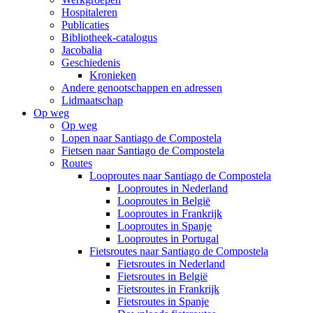
Hospitaleren
Publicaties
Bibliotheek-catalogus
Jacobalia
Geschiedenis
Kronieken
Andere genootschappen en adressen
Lidmaatschap
Op weg
Op weg
Lopen naar Santiago de Compostela
Fietsen naar Santiago de Compostela
Routes
Looproutes naar Santiago de Compostela
Looproutes in Nederland
Looproutes in België
Looproutes in Frankrijk
Looproutes in Spanje
Looproutes in Portugal
Fietsroutes naar Santiago de Compostela
Fietsroutes in Nederland
Fietsroutes in België
Fietsroutes in Frankrijk
Fietsroutes in Spanje