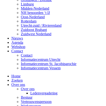
Limburg
Midden-Nederland
NH benoorden ‘t IJ
Oost-Nederland
Rotterdam
Utrecht-zuid / Rivierenland
Zuidoost Brabant
Zuidwest Nederland
Nieuws
Agenda
Webshop
Contact
Contact
Informatiecentrum Utrecht
Informatiecentrum St. Jacobiparochie
Informatiecentrum Vessem
Home
Zoeken
Over ons
Over ons
Ledenvergadering
Bestuur
Vertrouwenspersoon
Werkgroepen