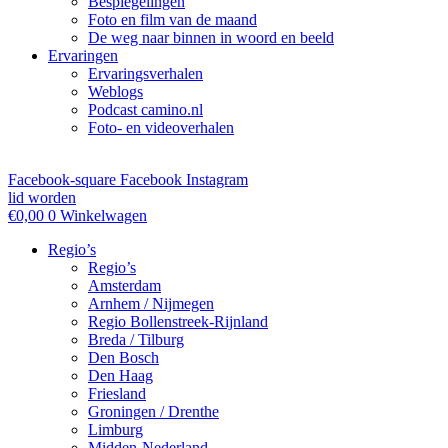
Bespiegelingen
Foto en film van de maand
De weg naar binnen in woord en beeld
Ervaringen
Ervaringsverhalen
Weblogs
Podcast camino.nl
Foto- en videoverhalen
Facebook-square
Facebook
Instagram
lid worden
€
0,00
0
Winkelwagen
Regio’s
Regio’s
Amsterdam
Arnhem / Nijmegen
Regio Bollenstreek-Rijnland
Breda / Tilburg
Den Bosch
Den Haag
Friesland
Groningen / Drenthe
Limburg
Midden-Nederland