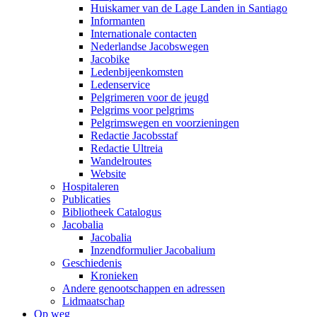
Huiskamer van de Lage Landen in Santiago
Informanten
Internationale contacten
Nederlandse Jacobswegen
Jacobike
Ledenbijeenkomsten
Ledenservice
Pelgrimeren voor de jeugd
Pelgrims voor pelgrims
Pelgrimswegen en voorzieningen
Redactie Jacobsstaf
Redactie Ultreia
Wandelroutes
Website
Hospitaleren
Publicaties
Bibliotheek Catalogus
Jacobalia
Jacobalia
Inzendformulier Jacobalium
Geschiedenis
Kronieken
Andere genootschappen en adressen
Lidmaatschap
Op weg