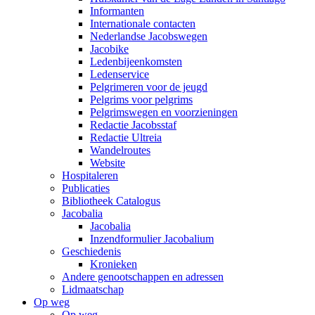
Informanten
Internationale contacten
Nederlandse Jacobswegen
Jacobike
Ledenbijeenkomsten
Ledenservice
Pelgrimeren voor de jeugd
Pelgrims voor pelgrims
Pelgrimswegen en voorzieningen
Redactie Jacobsstaf
Redactie Ultreia
Wandelroutes
Website
Hospitaleren
Publicaties
Bibliotheek Catalogus
Jacobalia
Jacobalia
Inzendformulier Jacobalium
Geschiedenis
Kronieken
Andere genootschappen en adressen
Lidmaatschap
Op weg
Op weg