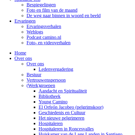
Bespiegelingen
Foto en film van de maand
De weg naar binnen in woord en beeld
Ervaringen
Ervaringsverhalen
Weblogs
Podcast camino.nl
Foto- en videoverhalen
Home
Over ons
Over ons
Ledenvergadering
Bestuur
Vertrouwenspersoon
(Werk)groepen
Aandacht en Spiritualiteit
Bibliotheek
Young Camino
El Orfeón Jacobeo (pelgrimskoor)
Geschiedenis en Cultuur
Het nieuwe pelgrimeren
Hospitaleren
Hospitaleren in Roncesvalles
Huiskamer van de Lage Landen in Santiago