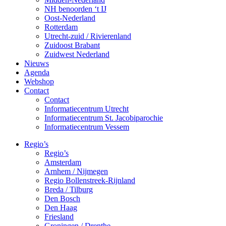
NH benoorden ‘t IJ
Oost-Nederland
Rotterdam
Utrecht-zuid / Rivierenland
Zuidoost Brabant
Zuidwest Nederland
Nieuws
Agenda
Webshop
Contact
Contact
Informatiecentrum Utrecht
Informatiecentrum St. Jacobiparochie
Informatiecentrum Vessem
Regio’s
Regio’s
Amsterdam
Arnhem / Nijmegen
Regio Bollenstreek-Rijnland
Breda / Tilburg
Den Bosch
Den Haag
Friesland
Groningen / Drenthe