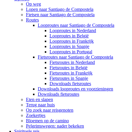
Op weg
Lopen naar Santiago de Compostela
Fietsen naar Santiago de Compostela
Routes
Looproutes naar Santiago de Compostela
Looproutes in Nederland
Looproutes in België
Looproutes in Frankrijk
Looproutes in Spanje
Looproutes in Portugal
Fietsroutes naar Santiago de Compostela
Fietsroutes in Nederland
Fietsroutes in België
Fietsroutes in Frankrijk
Fietsroutes in Spanje
Downloads fietsroutes
Downloads looproutes en voorzieningen
Downloads fietsroutes
Eten en slapen
Terug naar huis
Op zoek naar reisgenoten
Zoekertjes
Bloemen op de camino
Pelgrimswegen: nader bekeken
Spirituele reis