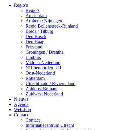
Regio’s
Regio’s
Amsterdam
Arnhem / Nijmegen
Regio Bollenstreek-Rijnland
Breda / Tilburg
Den Bosch
Den Haag
Friesland
Groningen / Drenthe
Limburg
Midden-Nederland
NH benoorden ‘t IJ
Oost-Nederland
Rotterdam
Utrecht-zuid / Rivierenland
Zuidoost Brabant
Zuidwest Nederland
Nieuws
Agenda
Webshop
Contact
Contact
Informatiecentrum Utrecht