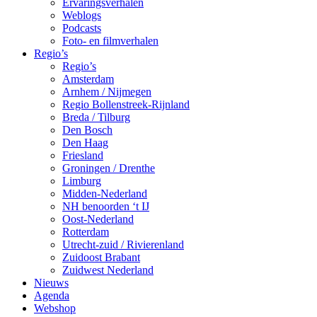
Ervaringsverhalen
Weblogs
Podcasts
Foto- en filmverhalen
Regio’s
Regio’s
Amsterdam
Arnhem / Nijmegen
Regio Bollenstreek-Rijnland
Breda / Tilburg
Den Bosch
Den Haag
Friesland
Groningen / Drenthe
Limburg
Midden-Nederland
NH benoorden ‘t IJ
Oost-Nederland
Rotterdam
Utrecht-zuid / Rivierenland
Zuidoost Brabant
Zuidwest Nederland
Nieuws
Agenda
Webshop