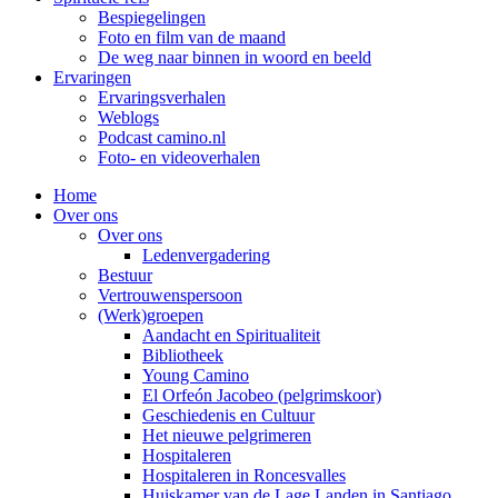
Bespiegelingen
Foto en film van de maand
De weg naar binnen in woord en beeld
Ervaringen
Ervaringsverhalen
Weblogs
Podcast camino.nl
Foto- en videoverhalen
Home
Over ons
Over ons
Ledenvergadering
Bestuur
Vertrouwenspersoon
(Werk)groepen
Aandacht en Spiritualiteit
Bibliotheek
Young Camino
El Orfeón Jacobeo (pelgrimskoor)
Geschiedenis en Cultuur
Het nieuwe pelgrimeren
Hospitaleren
Hospitaleren in Roncesvalles
Huiskamer van de Lage Landen in Santiago