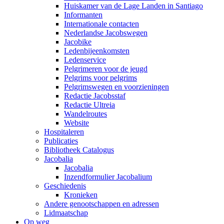
Huiskamer van de Lage Landen in Santiago
Informanten
Internationale contacten
Nederlandse Jacobswegen
Jacobike
Ledenbijeenkomsten
Ledenservice
Pelgrimeren voor de jeugd
Pelgrims voor pelgrims
Pelgrimswegen en voorzieningen
Redactie Jacobsstaf
Redactie Ultreia
Wandelroutes
Website
Hospitaleren
Publicaties
Bibliotheek Catalogus
Jacobalia
Jacobalia
Inzendformulier Jacobalium
Geschiedenis
Kronieken
Andere genootschappen en adressen
Lidmaatschap
Op weg