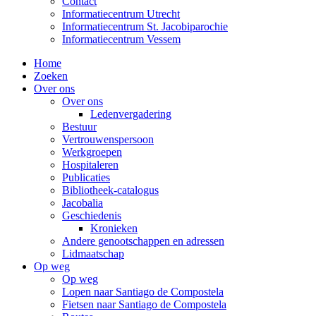
Contact
Informatiecentrum Utrecht
Informatiecentrum St. Jacobiparochie
Informatiecentrum Vessem
Home
Zoeken
Over ons
Over ons
Ledenvergadering
Bestuur
Vertrouwenspersoon
Werkgroepen
Hospitaleren
Publicaties
Bibliotheek-catalogus
Jacobalia
Geschiedenis
Kronieken
Andere genootschappen en adressen
Lidmaatschap
Op weg
Op weg
Lopen naar Santiago de Compostela
Fietsen naar Santiago de Compostela