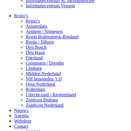
Informatiecentrum St. Jacobiparochie
Informatiecentrum Vessem
Regio’s
Regio’s
Amsterdam
Arnhem / Nijmegen
Regio Bollenstreek-Rijnland
Breda / Tilburg
Den Bosch
Den Haag
Friesland
Groningen / Drenthe
Limburg
Midden-Nederland
NH benoorden ‘t IJ
Oost-Nederland
Rotterdam
Utrecht-zuid / Rivierenland
Zuidoost Brabant
Zuidwest Nederland
Nieuws
Agenda
Webshop
Contact