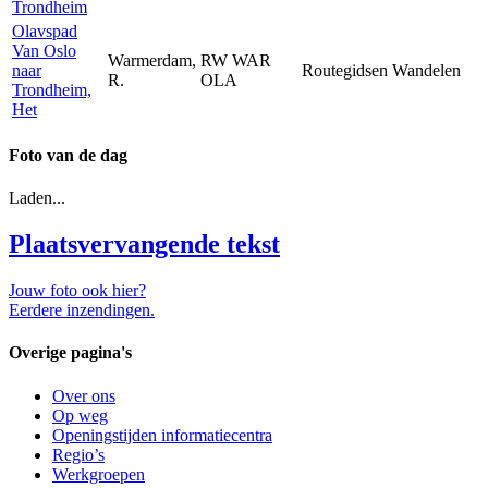
Trondheim
Olavspad
Van Oslo
Warmerdam,
RW WAR
naar
Routegidsen
Wandelen
R.
OLA
Trondheim,
Het
Foto van de dag
Laden...
Plaatsvervangende tekst
Jouw foto ook hier?
Eerdere inzendingen.
Overige pagina's
Over ons
Op weg
Openingstijden informatiecentra
Regio’s
Werkgroepen