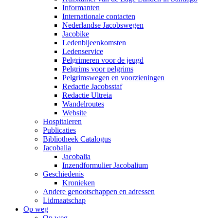
Informanten
Internationale contacten
Nederlandse Jacobswegen
Jacobike
Ledenbijeenkomsten
Ledenservice
Pelgrimeren voor de jeugd
Pelgrims voor pelgrims
Pelgrimswegen en voorzieningen
Redactie Jacobsstaf
Redactie Ultreia
Wandelroutes
Website
Hospitaleren
Publicaties
Bibliotheek Catalogus
Jacobalia
Jacobalia
Inzendformulier Jacobalium
Geschiedenis
Kronieken
Andere genootschappen en adressen
Lidmaatschap
Op weg
Op weg