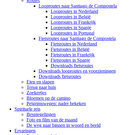
Routes
Looproutes naar Santiago de Compostela
Looproutes in Nederland
Looproutes in België
Looproutes in Frankrijk
Looproutes in Spanje
Looproutes in Portugal
Fietsroutes naar Santiago de Compostela
Fietsroutes in Nederland
Fietsroutes in België
Fietsroutes in Frankrijk
Fietsroutes in Spanje
Downloads fietsroutes
Downloads looproutes en voorzieningen
Downloads fietsroutes
Eten en slapen
Terug naar huis
Zoekertjes
Bloemen op de camino
Pelgrimswegen: nader bekeken
Spirituele reis
Bespiegelingen
Foto en film van de maand
De weg naar binnen in woord en beeld
Ervaringen