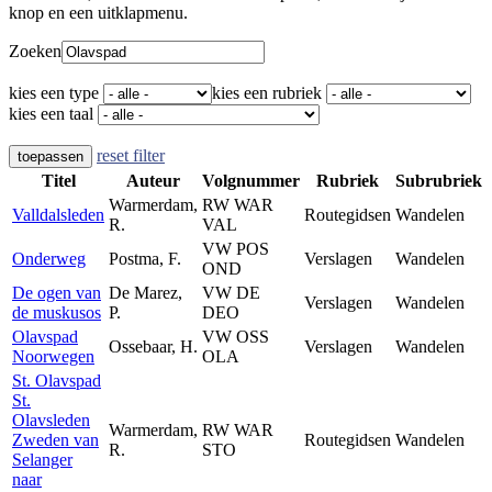
knop en een uitklapmenu.
Zoeken
kies een type
kies een rubriek
kies een taal
reset filter
toepassen
Titel
Auteur
Volgnummer
Rubriek
Subrubriek
Warmerdam,
RW WAR
Valldalsleden
Routegidsen
Wandelen
R.
VAL
VW POS
Onderweg
Postma, F.
Verslagen
Wandelen
OND
De ogen van
De Marez,
VW DE
Verslagen
Wandelen
de muskusos
P.
DEO
Olavspad
VW OSS
Ossebaar, H.
Verslagen
Wandelen
Noorwegen
OLA
St. Olavspad
St.
Olavsleden
Warmerdam,
RW WAR
Zweden van
Routegidsen
Wandelen
R.
STO
Selanger
naar