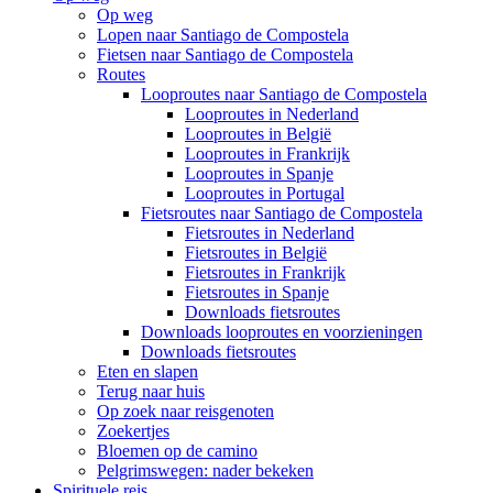
Op weg
Lopen naar Santiago de Compostela
Fietsen naar Santiago de Compostela
Routes
Looproutes naar Santiago de Compostela
Looproutes in Nederland
Looproutes in België
Looproutes in Frankrijk
Looproutes in Spanje
Looproutes in Portugal
Fietsroutes naar Santiago de Compostela
Fietsroutes in Nederland
Fietsroutes in België
Fietsroutes in Frankrijk
Fietsroutes in Spanje
Downloads fietsroutes
Downloads looproutes en voorzieningen
Downloads fietsroutes
Eten en slapen
Terug naar huis
Op zoek naar reisgenoten
Zoekertjes
Bloemen op de camino
Pelgrimswegen: nader bekeken
Spirituele reis