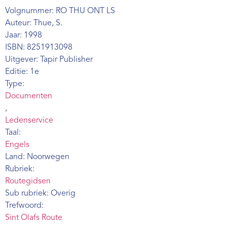
Webshop
Volgnummer: RO THU ONT LS
Auteur: Thue, S.
Contact
Jaar: 1998
ISBN: 8251913098
Uitgever: Tapir Publisher
Editie: 1e
Type:
Documenten
,
Ledenservice
Taal:
Engels
Land: Noorwegen
Rubriek:
Routegidsen
Sub rubriek: Overig
Trefwoord:
Sint Olafs Route