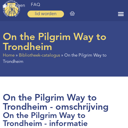
FAQ
inloggen
lid worden
Home
On the Pilgrim Way to
Zoeken
Trondheim
Over ons
Home
»
Bibliotheek-catalogus
»
On the Pilgrim Way to
Trondheim
Op weg
Spirituele reis
Ervaringen
On the Pilgrim Way to
Regio’s
Trondheim - omschrijving
Nieuws
On the Pilgrim Way to
Agenda
Trondheim - informatie