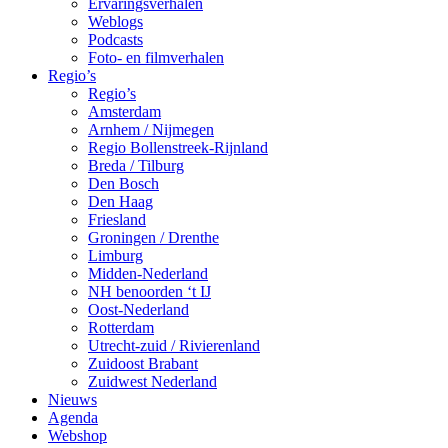
Ervaringsverhalen
Weblogs
Podcasts
Foto- en filmverhalen
Regio’s
Regio’s
Amsterdam
Arnhem / Nijmegen
Regio Bollenstreek-Rijnland
Breda / Tilburg
Den Bosch
Den Haag
Friesland
Groningen / Drenthe
Limburg
Midden-Nederland
NH benoorden ‘t IJ
Oost-Nederland
Rotterdam
Utrecht-zuid / Rivierenland
Zuidoost Brabant
Zuidwest Nederland
Nieuws
Agenda
Webshop