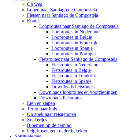
Op weg
Lopen naar Santiago de Compostela
Fietsen naar Santiago de Compostela
Routes
Looproutes naar Santiago de Compostela
Looproutes in Nederland
Looproutes in België
Looproutes in Frankrijk
Looproutes in Spanje
Looproutes in Portugal
Fietsroutes naar Santiago de Compostela
Fietsroutes in Nederland
Fietsroutes in België
Fietsroutes in Frankrijk
Fietsroutes in Spanje
Downloads fietsroutes
Downloads looproutes en voorzieningen
Downloads fietsroutes
Eten en slapen
Terug naar huis
Op zoek naar reisgenoten
Zoekertjes
Bloemen op de camino
Pelgrimswegen: nader bekeken
Spirituele reis