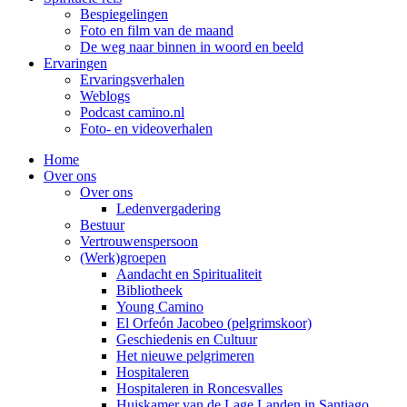
Bespiegelingen
Foto en film van de maand
De weg naar binnen in woord en beeld
Ervaringen
Ervaringsverhalen
Weblogs
Podcast camino.nl
Foto- en videoverhalen
Home
Over ons
Over ons
Ledenvergadering
Bestuur
Vertrouwenspersoon
(Werk)groepen
Aandacht en Spiritualiteit
Bibliotheek
Young Camino
El Orfeón Jacobeo (pelgrimskoor)
Geschiedenis en Cultuur
Het nieuwe pelgrimeren
Hospitaleren
Hospitaleren in Roncesvalles
Huiskamer van de Lage Landen in Santiago