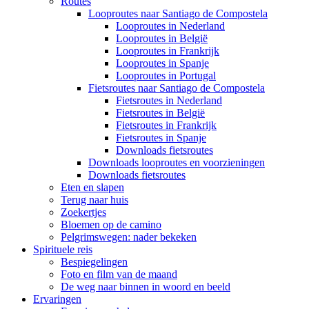
Routes
Looproutes naar Santiago de Compostela
Looproutes in Nederland
Looproutes in België
Looproutes in Frankrijk
Looproutes in Spanje
Looproutes in Portugal
Fietsroutes naar Santiago de Compostela
Fietsroutes in Nederland
Fietsroutes in België
Fietsroutes in Frankrijk
Fietsroutes in Spanje
Downloads fietsroutes
Downloads looproutes en voorzieningen
Downloads fietsroutes
Eten en slapen
Terug naar huis
Zoekertjes
Bloemen op de camino
Pelgrimswegen: nader bekeken
Spirituele reis
Bespiegelingen
Foto en film van de maand
De weg naar binnen in woord en beeld
Ervaringen