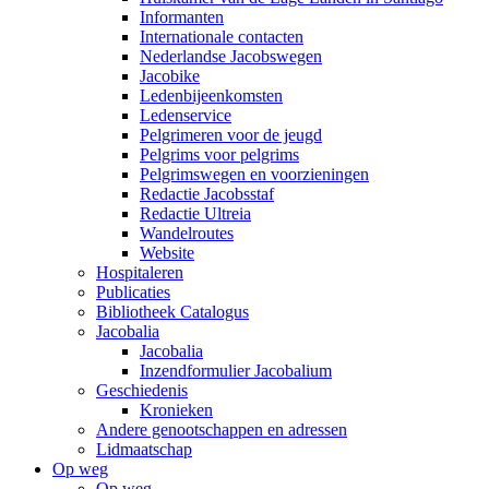
Informanten
Internationale contacten
Nederlandse Jacobswegen
Jacobike
Ledenbijeenkomsten
Ledenservice
Pelgrimeren voor de jeugd
Pelgrims voor pelgrims
Pelgrimswegen en voorzieningen
Redactie Jacobsstaf
Redactie Ultreia
Wandelroutes
Website
Hospitaleren
Publicaties
Bibliotheek Catalogus
Jacobalia
Jacobalia
Inzendformulier Jacobalium
Geschiedenis
Kronieken
Andere genootschappen en adressen
Lidmaatschap
Op weg
Op weg