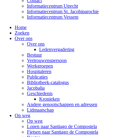
Contact
Informatiecentrum Utrecht
Informatiecentrum St. Jacobiparochie
Informatiecentrum Vessem
Home
Zoeken
Over ons
Over ons
Ledenvergadering
Bestuur
Vertrouwenspersoon
Werkgroepen
Hospitaleren
Publicaties
Bibliotheek-catalogus
Jacobalia
Geschiedenis
Kronieken
Andere genootschappen en adressen
Lidmaatschap
Op weg
Op weg
Lopen naar Santiago de Compostela
Fietsen naar Santiago de Compostela