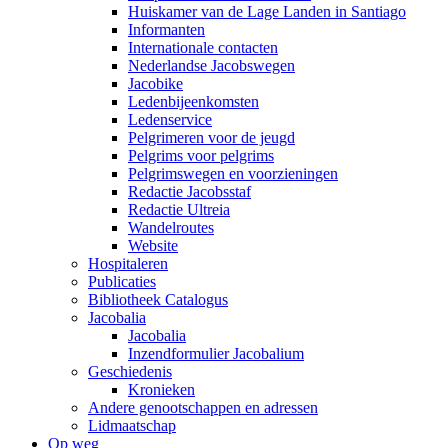
Huiskamer van de Lage Landen in Santiago
Informanten
Internationale contacten
Nederlandse Jacobswegen
Jacobike
Ledenbijeenkomsten
Ledenservice
Pelgrimeren voor de jeugd
Pelgrims voor pelgrims
Pelgrimswegen en voorzieningen
Redactie Jacobsstaf
Redactie Ultreia
Wandelroutes
Website
Hospitaleren
Publicaties
Bibliotheek Catalogus
Jacobalia
Jacobalia
Inzendformulier Jacobalium
Geschiedenis
Kronieken
Andere genootschappen en adressen
Lidmaatschap
Op weg