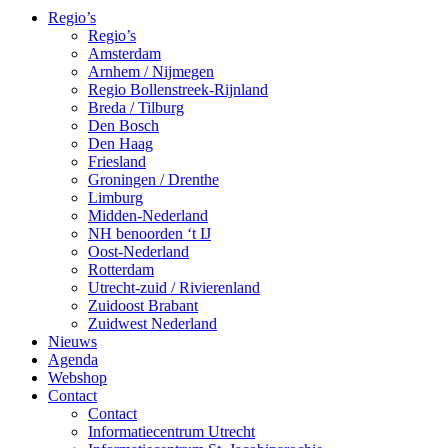
Regio’s
Regio’s
Amsterdam
Arnhem / Nijmegen
Regio Bollenstreek-Rijnland
Breda / Tilburg
Den Bosch
Den Haag
Friesland
Groningen / Drenthe
Limburg
Midden-Nederland
NH benoorden ‘t IJ
Oost-Nederland
Rotterdam
Utrecht-zuid / Rivierenland
Zuidoost Brabant
Zuidwest Nederland
Nieuws
Agenda
Webshop
Contact
Contact
Informatiecentrum Utrecht