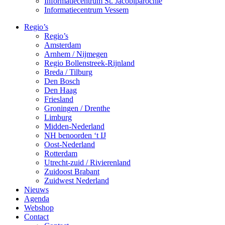
Informatiecentrum St. Jacobiparochie
Informatiecentrum Vessem
Regio’s
Regio’s
Amsterdam
Arnhem / Nijmegen
Regio Bollenstreek-Rijnland
Breda / Tilburg
Den Bosch
Den Haag
Friesland
Groningen / Drenthe
Limburg
Midden-Nederland
NH benoorden ‘t IJ
Oost-Nederland
Rotterdam
Utrecht-zuid / Rivierenland
Zuidoost Brabant
Zuidwest Nederland
Nieuws
Agenda
Webshop
Contact