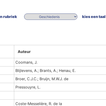
n rubriek
kies een taal
Auteur
Coomans, J.
Blijlevens, A.; Brants, A.; Henau, E.
Broer, C.J.C.; Bruijn, M.W.J. de
Pressouyre, L.
Coste-Messelière, R. de la