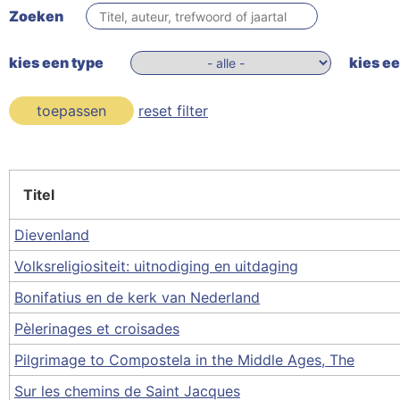
Zoeken
kies een type
kies ee
toepassen
reset filter
Titel
Dievenland
Volksreligiositeit: uitnodiging en uitdaging
Bonifatius en de kerk van Nederland
Pèlerinages et croisades
Pilgrimage to Compostela in the Middle Ages, The
Sur les chemins de Saint Jacques