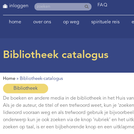
FAQ
inloggen
home
over ons
op weg
spirituele reis
e
Bibliotheek catalogus
Home
»
Bibliotheek-catalogus
Bibliotheek
De boeken en andere media in de bibliotheek in het Huis van 
Als je de auteur, de titel of een trefwoord weet, kun je ‘zoeken
lidwoord vooraan weg en als trefwoord gebruik je bijvoorbee
onderwerp kun je ook zoeken via de knop ‘rubriek’ en het uit
zoeken op taal, is er een bijbehorende knop en een uitklapm