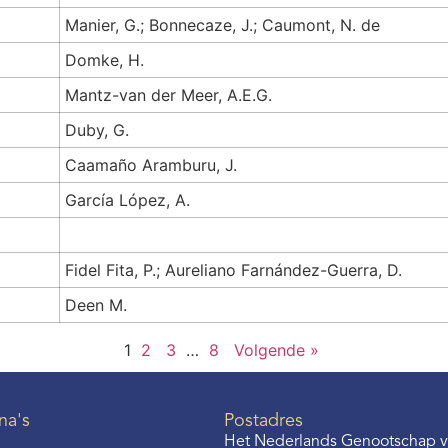
Manier, G.; Bonnecaze, J.; Caumont, N. de
Domke, H.
Mantz-van der Meer, A.E.G.
Duby, G.
Caamaño Aramburu, J.
García López, A.
Fidel Fita, P.; Aureliano Farnández-Guerra, D.
Deen M.
1
2
3
…
8
Volgende »
na's
Postadres
Het Nederlands Genootschap v