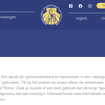
l
rvaringen
regio’s
n
Sint Jacob zijn geïnventariseerd en beschreven in een catalog
’ gebruiken. Tik bij het zoeken op auteur alleen de achternaam in
ld ‘Rome’. Zoek je muziek of een dvd, gebruik dan de knop ‘ty
klapmenu dat dan verschijnt. Uiteraard bevat onze bibliotheek 
enu.