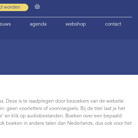
id worden
ieuws
agenda
webshop
contact
us. Deze is te raadplegen door bezoekers van de website.
: geen voorletters of voorvoegsels. Bij de titel laat je het
pe’ en klik op audiobestanden. Boeken over een bepaald
ook boeken in andere talen dan Nederlands, dus ook voor het