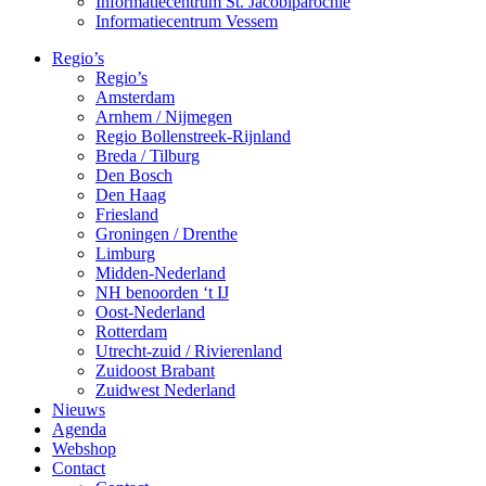
Informatiecentrum St. Jacobiparochie
Informatiecentrum Vessem
Regio’s
Regio’s
Amsterdam
Arnhem / Nijmegen
Regio Bollenstreek-Rijnland
Breda / Tilburg
Den Bosch
Den Haag
Friesland
Groningen / Drenthe
Limburg
Midden-Nederland
NH benoorden ‘t IJ
Oost-Nederland
Rotterdam
Utrecht-zuid / Rivierenland
Zuidoost Brabant
Zuidwest Nederland
Nieuws
Agenda
Webshop
Contact