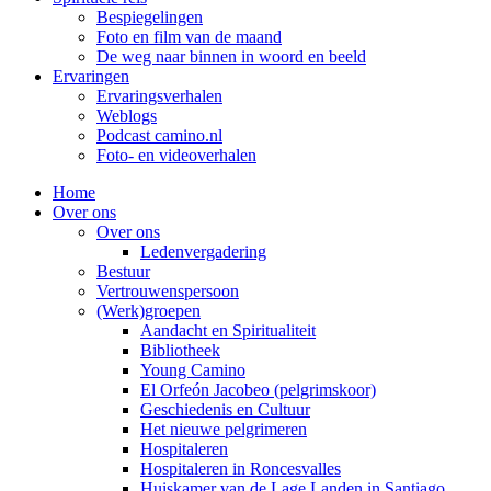
Bespiegelingen
Foto en film van de maand
De weg naar binnen in woord en beeld
Ervaringen
Ervaringsverhalen
Weblogs
Podcast camino.nl
Foto- en videoverhalen
Home
Over ons
Over ons
Ledenvergadering
Bestuur
Vertrouwenspersoon
(Werk)groepen
Aandacht en Spiritualiteit
Bibliotheek
Young Camino
El Orfeón Jacobeo (pelgrimskoor)
Geschiedenis en Cultuur
Het nieuwe pelgrimeren
Hospitaleren
Hospitaleren in Roncesvalles
Huiskamer van de Lage Landen in Santiago