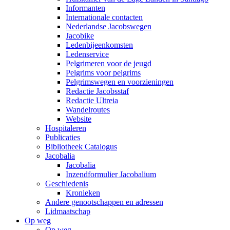
Informanten
Internationale contacten
Nederlandse Jacobswegen
Jacobike
Ledenbijeenkomsten
Ledenservice
Pelgrimeren voor de jeugd
Pelgrims voor pelgrims
Pelgrimswegen en voorzieningen
Redactie Jacobsstaf
Redactie Ultreia
Wandelroutes
Website
Hospitaleren
Publicaties
Bibliotheek Catalogus
Jacobalia
Jacobalia
Inzendformulier Jacobalium
Geschiedenis
Kronieken
Andere genootschappen en adressen
Lidmaatschap
Op weg
Op weg