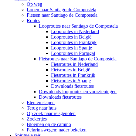
Op weg
Lopen naar Santiago de Compostela
Fietsen naar Santiago de Compostela
Routes
Looproutes naar Santiago de Compostela
Looproutes in Nederland
Looproutes in België
Looproutes in Frankrijk
Looproutes in Spanje
Looproutes in Portugal
Fietsroutes naar Santiago de Compostela
Fietsroutes in Nederland
Fietsroutes in België
Fietsroutes in Frankrijk
Fietsroutes in Spanje
Downloads fietsroutes
Downloads looproutes en voorzieningen
Downloads fietsroutes
Eten en slapen
Terug naar huis
Op zoek naar reisgenoten
Zoekertjes
Bloemen op de camino
Pelgrimswegen: nader bekeken
Spirituele reis