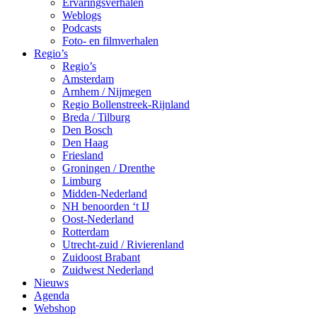
Ervaringsverhalen
Weblogs
Podcasts
Foto- en filmverhalen
Regio’s
Regio’s
Amsterdam
Arnhem / Nijmegen
Regio Bollenstreek-Rijnland
Breda / Tilburg
Den Bosch
Den Haag
Friesland
Groningen / Drenthe
Limburg
Midden-Nederland
NH benoorden ‘t IJ
Oost-Nederland
Rotterdam
Utrecht-zuid / Rivierenland
Zuidoost Brabant
Zuidwest Nederland
Nieuws
Agenda
Webshop