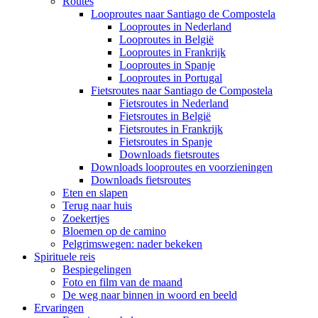
Routes
Looproutes naar Santiago de Compostela
Looproutes in Nederland
Looproutes in België
Looproutes in Frankrijk
Looproutes in Spanje
Looproutes in Portugal
Fietsroutes naar Santiago de Compostela
Fietsroutes in Nederland
Fietsroutes in België
Fietsroutes in Frankrijk
Fietsroutes in Spanje
Downloads fietsroutes
Downloads looproutes en voorzieningen
Downloads fietsroutes
Eten en slapen
Terug naar huis
Zoekertjes
Bloemen op de camino
Pelgrimswegen: nader bekeken
Spirituele reis
Bespiegelingen
Foto en film van de maand
De weg naar binnen in woord en beeld
Ervaringen