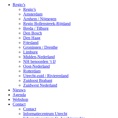
Regio’s
Regio’s
Amsterdam
Arnhem / Nijmegen
Regio Bollenstreek-Rijnland
Breda / Tilburg
Den Bosch
Den Haag
Friesland
Groningen / Drenthe
Limburg
Midden-Nederland
NH benoorden ‘t IJ
Oost-Nederland
Rotterdam
Utrecht-zuid / Rivierenland
Zuidoost Brabant
Zuidwest Nederland
Nieuws
Agenda
Webshop
Contact
Contact
Informatiecentrum Utrecht