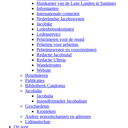
Huiskamer van de Lage Landen in Santiago
Informanten
Internationale contacten
Nederlandse Jacobswegen
Jacobike
Ledenbijeenkomsten
Ledenservice
Pelgrimeren voor de jeugd
Pelgrims voor pelgrims
Pelgrimswegen en voorzieningen
Redactie Jacobsstaf
Redactie Ultreia
Wandelroutes
Website
Hospitaleren
Publicaties
Bibliotheek Catalogus
Jacobalia
Jacobalia
Inzendformulier Jacobalium
Geschiedenis
Kronieken
Andere genootschappen en adressen
Lidmaatschap
Op weg