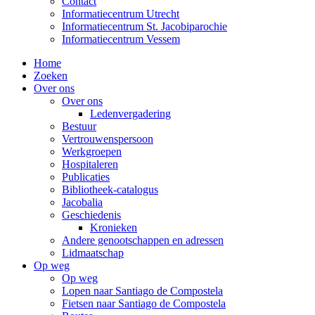
Contact
Informatiecentrum Utrecht
Informatiecentrum St. Jacobiparochie
Informatiecentrum Vessem
Home
Zoeken
Over ons
Over ons
Ledenvergadering
Bestuur
Vertrouwenspersoon
Werkgroepen
Hospitaleren
Publicaties
Bibliotheek-catalogus
Jacobalia
Geschiedenis
Kronieken
Andere genootschappen en adressen
Lidmaatschap
Op weg
Op weg
Lopen naar Santiago de Compostela
Fietsen naar Santiago de Compostela