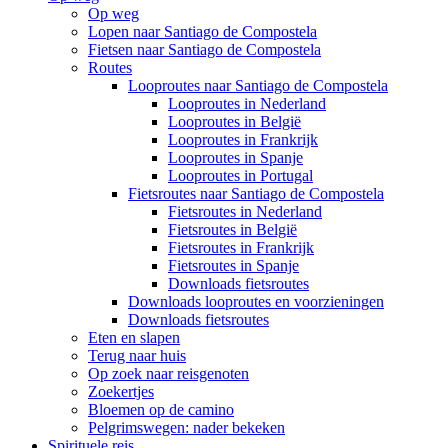
Op weg
Lopen naar Santiago de Compostela
Fietsen naar Santiago de Compostela
Routes
Looproutes naar Santiago de Compostela
Looproutes in Nederland
Looproutes in België
Looproutes in Frankrijk
Looproutes in Spanje
Looproutes in Portugal
Fietsroutes naar Santiago de Compostela
Fietsroutes in Nederland
Fietsroutes in België
Fietsroutes in Frankrijk
Fietsroutes in Spanje
Downloads fietsroutes
Downloads looproutes en voorzieningen
Downloads fietsroutes
Eten en slapen
Terug naar huis
Op zoek naar reisgenoten
Zoekertjes
Bloemen op de camino
Pelgrimswegen: nader bekeken
Spirituele reis