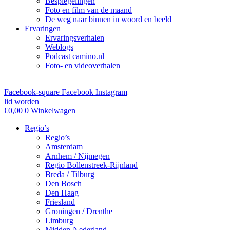
Bespiegelingen
Foto en film van de maand
De weg naar binnen in woord en beeld
Ervaringen
Ervaringsverhalen
Weblogs
Podcast camino.nl
Foto- en videoverhalen
Facebook-square
Facebook
Instagram
lid worden
€
0,00
0
Winkelwagen
Regio’s
Regio’s
Amsterdam
Arnhem / Nijmegen
Regio Bollenstreek-Rijnland
Breda / Tilburg
Den Bosch
Den Haag
Friesland
Groningen / Drenthe
Limburg
Midden-Nederland