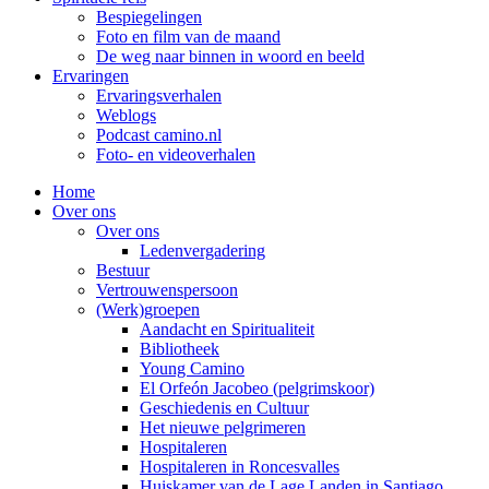
Bespiegelingen
Foto en film van de maand
De weg naar binnen in woord en beeld
Ervaringen
Ervaringsverhalen
Weblogs
Podcast camino.nl
Foto- en videoverhalen
Home
Over ons
Over ons
Ledenvergadering
Bestuur
Vertrouwenspersoon
(Werk)groepen
Aandacht en Spiritualiteit
Bibliotheek
Young Camino
El Orfeón Jacobeo (pelgrimskoor)
Geschiedenis en Cultuur
Het nieuwe pelgrimeren
Hospitaleren
Hospitaleren in Roncesvalles
Huiskamer van de Lage Landen in Santiago