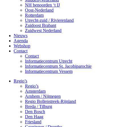
NH benoorden ‘t IJ
Oost-Nederland
Rotterdam
Utrecht-zuid / Rivierenland
Zuidoost Brabant
Zuidwest Nederland
Nieuws
Agenda
Webshop
Contact
Contact
Informatiecentrum Utrecht
Informatiecentrum St. Jacobiparochie
Informatiecentrum Vessem
Regio’s
Regio’s
Amsterdam
Arnhem / Nijmegen
Regio Bollenstreek-Rijnland
Breda / Tilburg
Den Bosch
Den Haag
Friesland
Groningen / Drenthe