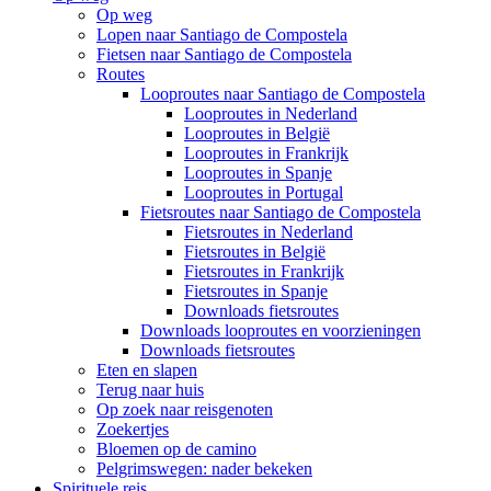
Op weg
Lopen naar Santiago de Compostela
Fietsen naar Santiago de Compostela
Routes
Looproutes naar Santiago de Compostela
Looproutes in Nederland
Looproutes in België
Looproutes in Frankrijk
Looproutes in Spanje
Looproutes in Portugal
Fietsroutes naar Santiago de Compostela
Fietsroutes in Nederland
Fietsroutes in België
Fietsroutes in Frankrijk
Fietsroutes in Spanje
Downloads fietsroutes
Downloads looproutes en voorzieningen
Downloads fietsroutes
Eten en slapen
Terug naar huis
Op zoek naar reisgenoten
Zoekertjes
Bloemen op de camino
Pelgrimswegen: nader bekeken
Spirituele reis