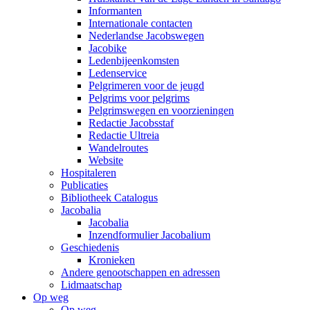
Informanten
Internationale contacten
Nederlandse Jacobswegen
Jacobike
Ledenbijeenkomsten
Ledenservice
Pelgrimeren voor de jeugd
Pelgrims voor pelgrims
Pelgrimswegen en voorzieningen
Redactie Jacobsstaf
Redactie Ultreia
Wandelroutes
Website
Hospitaleren
Publicaties
Bibliotheek Catalogus
Jacobalia
Jacobalia
Inzendformulier Jacobalium
Geschiedenis
Kronieken
Andere genootschappen en adressen
Lidmaatschap
Op weg
Op weg