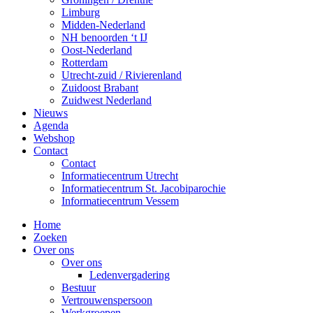
Limburg
Midden-Nederland
NH benoorden ‘t IJ
Oost-Nederland
Rotterdam
Utrecht-zuid / Rivierenland
Zuidoost Brabant
Zuidwest Nederland
Nieuws
Agenda
Webshop
Contact
Contact
Informatiecentrum Utrecht
Informatiecentrum St. Jacobiparochie
Informatiecentrum Vessem
Home
Zoeken
Over ons
Over ons
Ledenvergadering
Bestuur
Vertrouwenspersoon
Werkgroepen