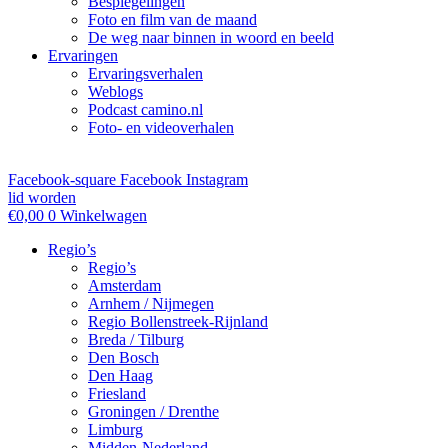
Bespiegelingen
Foto en film van de maand
De weg naar binnen in woord en beeld
Ervaringen
Ervaringsverhalen
Weblogs
Podcast camino.nl
Foto- en videoverhalen
Facebook-square
Facebook
Instagram
lid worden
€
0,00
0
Winkelwagen
Regio’s
Regio’s
Amsterdam
Arnhem / Nijmegen
Regio Bollenstreek-Rijnland
Breda / Tilburg
Den Bosch
Den Haag
Friesland
Groningen / Drenthe
Limburg
Midden-Nederland