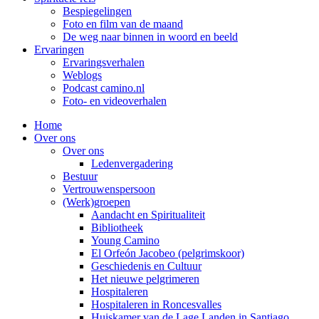
Bespiegelingen
Foto en film van de maand
De weg naar binnen in woord en beeld
Ervaringen
Ervaringsverhalen
Weblogs
Podcast camino.nl
Foto- en videoverhalen
Home
Over ons
Over ons
Ledenvergadering
Bestuur
Vertrouwenspersoon
(Werk)groepen
Aandacht en Spiritualiteit
Bibliotheek
Young Camino
El Orfeón Jacobeo (pelgrimskoor)
Geschiedenis en Cultuur
Het nieuwe pelgrimeren
Hospitaleren
Hospitaleren in Roncesvalles
Huiskamer van de Lage Landen in Santiago