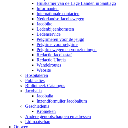
Huiskamer van de Lage Landen in Santiago
Informanten
Internationale contacten
Nederlandse Jacobswegen
Jacobike
Ledenbijeenkomsten
Ledenservice
Pelgrimeren voor de jeugd
Pelgrims voor pelgrims
Pelgrimswegen en voorzieningen
Redactie Jacobsstaf
Redactie Ultreia
Wandelroutes
Website
Hospitaleren
Publicaties
Bibliotheek Catalogus
Jacobalia
Jacobalia
Inzendformulier Jacobalium
Geschiedenis
Kronieken
Andere genootschappen en adressen
Lidmaatschap
Op weg