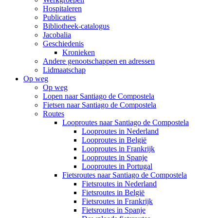
Hospitaleren
Publicaties
Bibliotheek-catalogus
Jacobalia
Geschiedenis
Kronieken
Andere genootschappen en adressen
Lidmaatschap
Op weg
Op weg
Lopen naar Santiago de Compostela
Fietsen naar Santiago de Compostela
Routes
Looproutes naar Santiago de Compostela
Looproutes in Nederland
Looproutes in België
Looproutes in Frankrijk
Looproutes in Spanje
Looproutes in Portugal
Fietsroutes naar Santiago de Compostela
Fietsroutes in Nederland
Fietsroutes in België
Fietsroutes in Frankrijk
Fietsroutes in Spanje