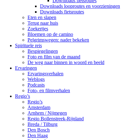
Downloads fietsroutes
Downloads looproutes en voorzieningen
Downloads fietsroutes
Eten en slapen
Terug naar huis
Zoekertjes
Bloemen op de camino
Pelgrimswegen: nader bekeken
Spirituele reis
Bespiegelingen
Foto en film van de maand
De weg naar binnen in woord en beeld
Ervaringen
Ervaringsverhalen
Weblogs
Podcasts
Foto- en filmverhalen
Regio’s
Regio’s
Amsterdam
Arnhem / Nijmegen
Regio Bollenstreek-Rijnland
Breda / Tilburg
Den Bosch
Den Haag