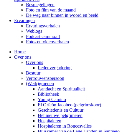
Bespiegelingen
Foto en film van de maand
De weg naar binnen in woord en beeld
Ervaringen
Ervaringsverhalen
Weblogs
Podcast camino.nl
Foto- en videoverhalen
Home
Over ons
Over ons
Ledenvergadering
Bestuur
Vertrouwenspersoon
(Werk)groepen
Aandacht en Spiritualiteit
Bibliotheek
Young Camino
El Orfeón Jacobeo (pelgrimskoor)
Geschiedenis en Cultuur
Het nieuwe pelgrimeren
Hospitaleren
Hospitaleren in Roncesvalles
Huiskamer van de Lage Landen in Santiago