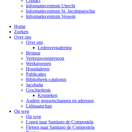
Contact
Informatiecentrum Utrecht
Informatiecentrum St. Jacobiparochie
Informatiecentrum Vessem
Home
Zoeken
Over ons
Over ons
Ledenvergadering
Bestuur
Vertrouwenspersoon
Werkgroepen
Hospitaleren
Publicaties
Bibliotheek-catalogus
Jacobalia
Geschiedenis
Kronieken
Andere genootschappen en adressen
Lidmaatschap
Op weg
Op weg
Lopen naar Santiago de Compostela
Fietsen naar Santiago de Compostela