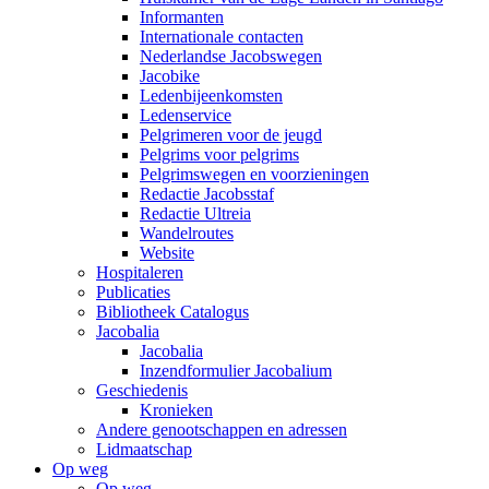
Informanten
Internationale contacten
Nederlandse Jacobswegen
Jacobike
Ledenbijeenkomsten
Ledenservice
Pelgrimeren voor de jeugd
Pelgrims voor pelgrims
Pelgrimswegen en voorzieningen
Redactie Jacobsstaf
Redactie Ultreia
Wandelroutes
Website
Hospitaleren
Publicaties
Bibliotheek Catalogus
Jacobalia
Jacobalia
Inzendformulier Jacobalium
Geschiedenis
Kronieken
Andere genootschappen en adressen
Lidmaatschap
Op weg
Op weg