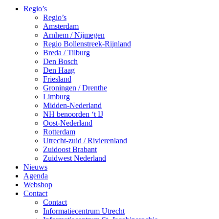
Regio’s
Regio’s
Amsterdam
Arnhem / Nijmegen
Regio Bollenstreek-Rijnland
Breda / Tilburg
Den Bosch
Den Haag
Friesland
Groningen / Drenthe
Limburg
Midden-Nederland
NH benoorden ‘t IJ
Oost-Nederland
Rotterdam
Utrecht-zuid / Rivierenland
Zuidoost Brabant
Zuidwest Nederland
Nieuws
Agenda
Webshop
Contact
Contact
Informatiecentrum Utrecht