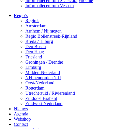
Informatiecentrum St. Jacobiparochie
Informatiecentrum Vessem
Regio’s
Regio’s
Amsterdam
Arnhem / Nijmegen
Regio Bollenstreek-Rijnland
Breda / Tilburg
Den Bosch
Den Haag
Friesland
Groningen / Drenthe
Limburg
Midden-Nederland
NH benoorden ‘t IJ
Oost-Nederland
Rotterdam
Utrecht-zuid / Rivierenland
Zuidoost Brabant
Zuidwest Nederland
Nieuws
Agenda
Webshop
Contact