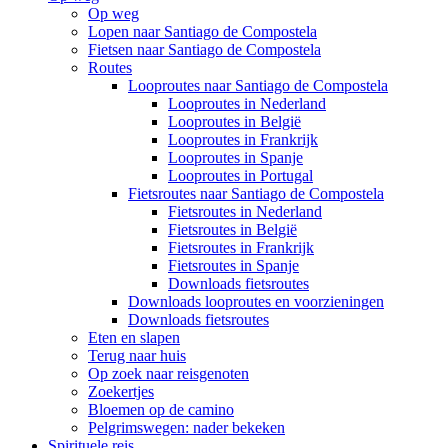
Op weg
Lopen naar Santiago de Compostela
Fietsen naar Santiago de Compostela
Routes
Looproutes naar Santiago de Compostela
Looproutes in Nederland
Looproutes in België
Looproutes in Frankrijk
Looproutes in Spanje
Looproutes in Portugal
Fietsroutes naar Santiago de Compostela
Fietsroutes in Nederland
Fietsroutes in België
Fietsroutes in Frankrijk
Fietsroutes in Spanje
Downloads fietsroutes
Downloads looproutes en voorzieningen
Downloads fietsroutes
Eten en slapen
Terug naar huis
Op zoek naar reisgenoten
Zoekertjes
Bloemen op de camino
Pelgrimswegen: nader bekeken
Spirituele reis