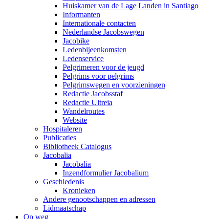
Huiskamer van de Lage Landen in Santiago
Informanten
Internationale contacten
Nederlandse Jacobswegen
Jacobike
Ledenbijeenkomsten
Ledenservice
Pelgrimeren voor de jeugd
Pelgrims voor pelgrims
Pelgrimswegen en voorzieningen
Redactie Jacobsstaf
Redactie Ultreia
Wandelroutes
Website
Hospitaleren
Publicaties
Bibliotheek Catalogus
Jacobalia
Jacobalia
Inzendformulier Jacobalium
Geschiedenis
Kronieken
Andere genootschappen en adressen
Lidmaatschap
Op weg