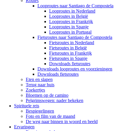
Routes
Looproutes naar Santiago de Compostela
Looproutes in Nederland
Looproutes in België
Looproutes in Frankrijk
Looproutes in Spanje
Looproutes in Portugal
Fietsroutes naar Santiago de Compostela
Fietsroutes in Nederland
Fietsroutes in België
Fietsroutes in Frankrijk
Fietsroutes in Spanje
Downloads fietsroutes
Downloads looproutes en voorzieningen
Downloads fietsroutes
Eten en slapen
Terug naar huis
Zoekertjes
Bloemen op de camino
Pelgrimswegen: nader bekeken
Spirituele reis
Bespiegelingen
Foto en film van de maand
De weg naar binnen in woord en beeld
Ervaringen